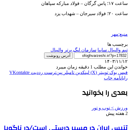
ساعت ۱۷؛ پاس گرگان – فولاد مبارکه سپاهان
ساعت ۲۰؛ فولاد سیرجان – شهداب یزد
منبع:مهر
برچسب ها
تیم والیبال سایپا
سازمان لیگ برتر
والیبال
آدرس رونوشت
۱۴۰۳/۱۱/۱۲
خواندن این مطلب 1 دقیقه زمان میبرد
فیس بوک
توییتر (X)
لینکدین
‫تامبلر
‫پین‌ترست
‫رددیت
‫VKontakte
رایانامه
چاپ
بعدی را بخوانید
ورزش > توپ و تور
2 هفته پیش
تنیس ایران در مسیر درستی است/در ناگویا