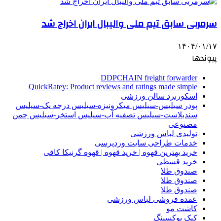
سرمربی سابق تیم ملی والیبال ایران اخراج شد
۱۴۰۴/۰۱/۱۷
پیوندها
DDPCHAIN freight forwarder
QuickRatey: Product reviews and ratings made simple
اسکوربرد سالن ورزشی
پودر سیلیس-سیلیس میکرونیزه-سیلیس درجه یک-سیلیس
سندبلاست-سیلیس تصفیه آب-سیلیس استخر-سیلیس چمن
مصنوعی
تولیدی لباس ورزشی
خدمات طراحی سایت وردپرسی
خرید بهترین قهوه | خرید قهوه | قهوه گرنیکا کافی
خرید قسطی
صندوق طلا
صندوق طلا
صندوق طلا
عمده فروشی لباس ورزشی
کاشت مو
کیک بوکسینگ