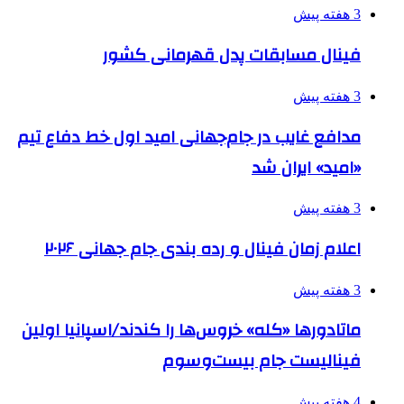
3 هفته پیش
فینال مسابقات پدل قهرمانی کشور
3 هفته پیش
مدافع غایب در جام‌جهانی امید اول خط دفاع تیم
«امید» ایران شد
3 هفته پیش
اعلام زمان فینال و رده بندی جام جهانی ۲۰۲۶
3 هفته پیش
ماتادورها «کله» خروس‌ها را کندند/اسپانیا اولین
فینالیست جام بیست‌وسوم
4 هفته پیش