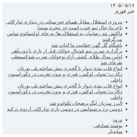
۱۴۰۵/۰۵/۱۶
خبر فوری
پیروزی استقلال مقابل همنام خوزستانی در دیداری تدارکاتی
تاجرنیا: حال تیم خوب است جز پنجره بسته!
واکنش تند رضاییان به استقلالی‌ها/ به جای اولتیماتوم تماس
می‌گرفتید
باشگاه گل گهر: حقانیت ما اثبات شد
برگزاری تمرین تیم فوتبال جوانان قبل از بازی با ذوب‌آهن
اولین مدال طلای کشتی آزاد نوجوانان ضرب شد/اسمعلی
نقره‌ای شد
انواع قاب بندی دیوار با گچبری پیش ساخته پلی یورتان
دکارت؛ تحولی لوکس، فوری و بدون تخریب در دکوراسیون
داخلی
انواع قاب بندی دیوار با گچبری پیش ساخته پلی یورتان
دکارت؛ تحولی لوکس، فوری و بدون تخریب در دکوراسیون
داخلی
البرز میزبان لیگ پرهیجان تکواندو شد
دومین برد پرسپولیس در دومین بازی تدارکاتی اردوی ترکیه
ورود
نوشته تصادفی
سایدبار