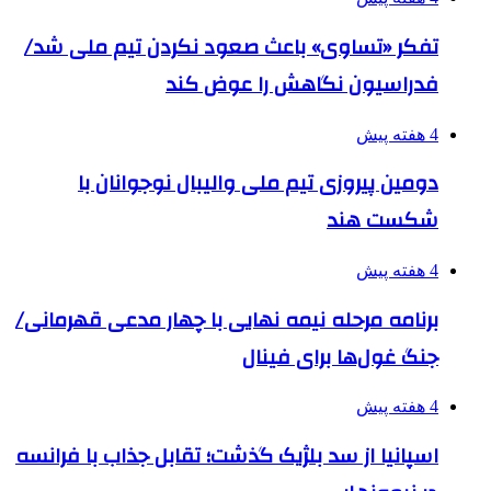
تفکر «تساوی» باعث صعود نکردن تیم ملی شد/
فدراسیون نگاهش را عوض کند
4 هفته پیش
دومین پیروزی تیم ملی والیبال نوجوانان با
شکست هند
4 هفته پیش
برنامه مرحله نیمه نهایی با چهار مدعی قهرمانی/
جنگ غول‌ها برای فینال
4 هفته پیش
اسپانیا از سد بلژیک گذشت؛ تقابل جذاب با فرانسه