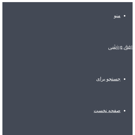
منو
افق ورزشی
جستجو برای
صفحه نخست