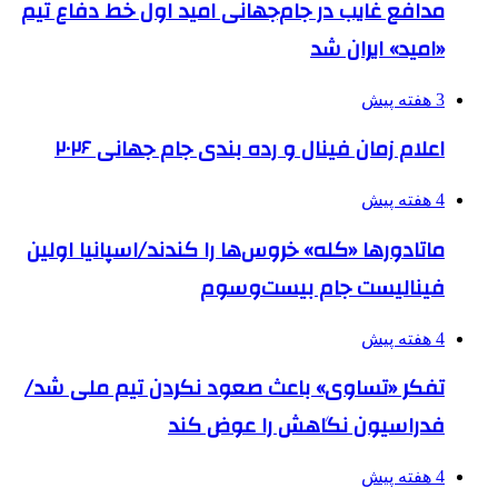
مدافع غایب در جام‌جهانی امید اول خط دفاع تیم
«امید» ایران شد
3 هفته پیش
اعلام زمان فینال و رده بندی جام جهانی ۲۰۲۶
4 هفته پیش
ماتادورها «کله» خروس‌ها را کندند/اسپانیا اولین
فینالیست جام بیست‌وسوم
4 هفته پیش
تفکر «تساوی» باعث صعود نکردن تیم ملی شد/
فدراسیون نگاهش را عوض کند
4 هفته پیش