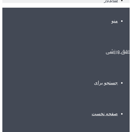
سایدبار
منو
افق ورزشی
جستجو برای
صفحه نخست