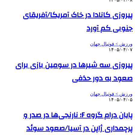
پیروزی کانادا در خاک آمریکا/آفریقای
جنوبی کم آورد
ورزش > فوتبال جهان
۱۴۰۵/۰۴/۰۷
پیروزی سه شیرها در سومین بازی برای
صعود به دور حذفی
ورزش > فوتبال جهان
۱۴۰۵/۰۴/۰۵
پایان درام گروه F؛ نارنجی‌ها در صدر و
پرچمداری ژاپن در آسیا/صعود سوئد