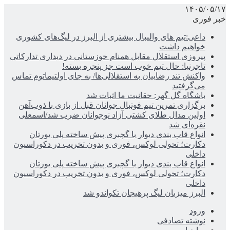
۱۴۰۵/۰۵/۱۷
خبر فوری
داعی:تیم های والیبال بیشتری از البرز در لیگ‌های کشوری
خواهیم داشت
پیروزی استقلال مقابل همنام خوزستانی در دیداری تدارکاتی
تاجرنیا: حال تیم خوب است جز پنجره بسته!
واکنش تند رضاییان به استقلالی‌ها/ به جای اولتیماتوم تماس
می‌گرفتید
باشگاه گل گهر: حقانیت ما اثبات شد
برگزاری تمرین تیم فوتبال جوانان قبل از بازی با ذوب‌آهن
اولین مدال طلای کشتی آزاد نوجوانان ضرب شد/اسمعلی
نقره‌ای شد
انواع قاب بندی دیوار با گچبری پیش ساخته پلی یورتان
دکارت؛ تحولی لوکس، فوری و بدون تخریب در دکوراسیون
داخلی
انواع قاب بندی دیوار با گچبری پیش ساخته پلی یورتان
دکارت؛ تحولی لوکس، فوری و بدون تخریب در دکوراسیون
داخلی
البرز میزبان لیگ پرهیجان تکواندو شد
ورود
نوشته تصادفی