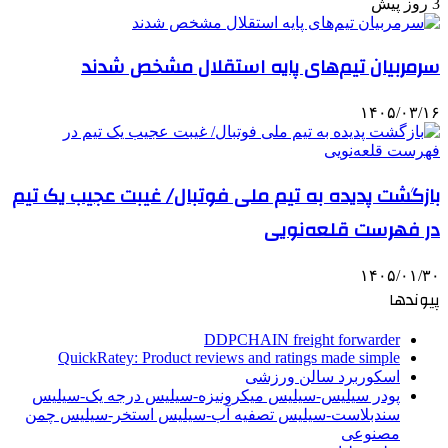
3 روز پیش
سرمربیان تیم‌های پایه استقلال مشخص شدند
۱۴۰۵/۰۳/۱۶
بازگشت پدیده به تیم ملی فوتبال/ غیبت عجیب یک تیم
در فهرست قلعه‌نویی
۱۴۰۵/۰۱/۳۰
پیوندها
DDPCHAIN freight forwarder
QuickRatey: Product reviews and ratings made simple
اسکوربرد سالن ورزشی
پودر سیلیس-سیلیس میکرونیزه-سیلیس درجه یک-سیلیس
سندبلاست-سیلیس تصفیه آب-سیلیس استخر-سیلیس چمن
مصنوعی