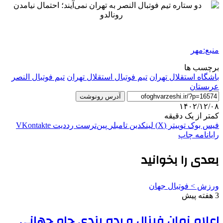
منبع:مهر
برچسب ها
باشگاه استقلال تهران
تیم فوتبال استقلال تهران
تیم فوتبال النصر
عربستان
آدرس رونوشت
۱۴۰۲/۱۲/۰۸
کمتر از یک دقیقه
فیس بوک
توییتر (X)
لینکدین
‫تامبلر
‫پین‌ترست
‫رددیت
‫VKontakte
رایانامه
چاپ
بعدی را بخوانید
ورزش > فوتبال جهان
3 هفته پیش
اعلام زمان فینال و رده بندی جام جهانی