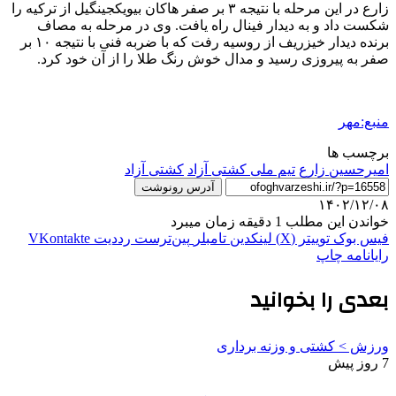
زارع در این مرحله با نتیجه ۳ بر صفر هاکان بیویکجینگیل از ترکیه را
شکست داد و به دیدار فینال راه یافت. وی در مرحله به مصاف
برنده دیدار خیزریف از روسیه رفت که با ضربه فنی با نتیجه ۱۰ بر
صفر به پیروزی رسید و مدال خوش رنگ طلا را از آن خود کرد.
منبع:مهر
برچسب ها
امیرحسین زارع
تیم ملی کشتی آزاد
کشتی آزاد
آدرس رونوشت
۱۴۰۲/۱۲/۰۸
خواندن این مطلب 1 دقیقه زمان میبرد
فیس بوک
توییتر (X)
لینکدین
‫تامبلر
‫پین‌ترست
‫رددیت
‫VKontakte
رایانامه
چاپ
بعدی را بخوانید
ورزش > کشتی و وزنه برداری
7 روز پیش