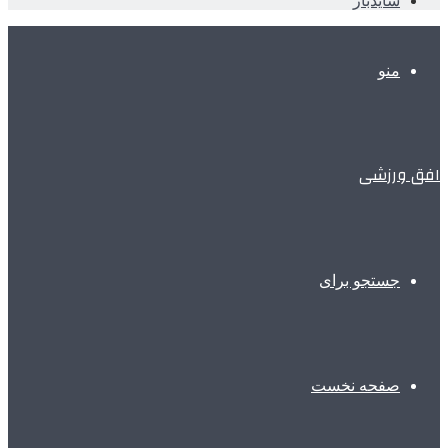
سایدبار
منو
افق ورزشی
جستجو برای
صفحه نخست