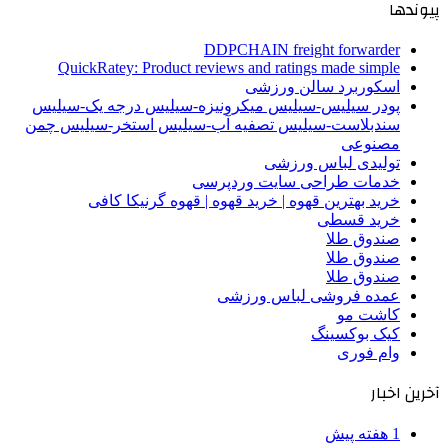
پیوندها
DDPCHAIN freight forwarder
QuickRatey: Product reviews and ratings made simple
اسکوربرد سالن ورزشی
پودر سیلیس-سیلیس میکرونیزه-سیلیس درجه یک-سیلیس
سندبلاست-سیلیس تصفیه آب-سیلیس استخر-سیلیس چمن
مصنوعی
تولیدی لباس ورزشی
خدمات طراحی سایت وردپرسی
خرید بهترین قهوه | خرید قهوه | قهوه گرنیکا کافی
خرید قسطی
صندوق طلا
صندوق طلا
صندوق طلا
عمده فروشی لباس ورزشی
کاشت مو
کیک بوکسینگ
وام فوری
آخرین اخبار
1 هفته پیش