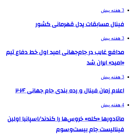
3 هفته پیش
فینال مسابقات پدل قهرمانی کشور
3 هفته پیش
مدافع غایب در جام‌جهانی امید اول خط دفاع تیم
«امید» ایران شد
3 هفته پیش
اعلام زمان فینال و رده بندی جام جهانی ۲۰۲۶
4 هفته پیش
ماتادورها «کله» خروس‌ها را کندند/اسپانیا اولین
فینالیست جام بیست‌وسوم