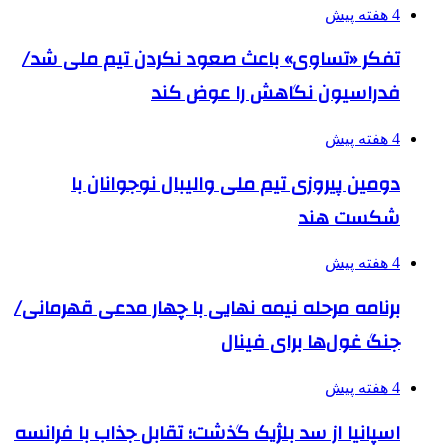
4 هفته پیش
تفکر «تساوی» باعث صعود نکردن تیم ملی شد/
فدراسیون نگاهش را عوض کند
4 هفته پیش
دومین پیروزی تیم ملی والیبال نوجوانان با
شکست هند
4 هفته پیش
برنامه مرحله نیمه نهایی با چهار مدعی قهرمانی/
جنگ غول‌ها برای فینال
4 هفته پیش
اسپانیا از سد بلژیک گذشت؛ تقابل جذاب با فرانسه