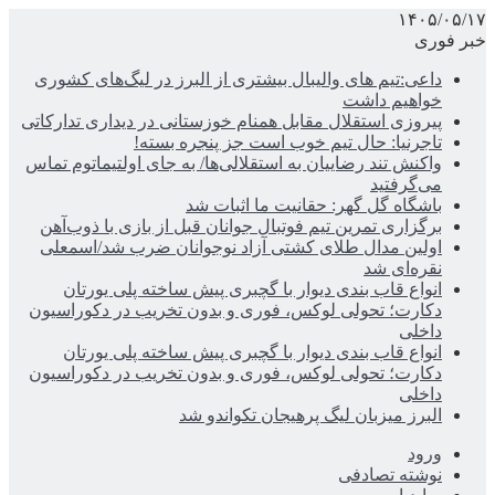
۱۴۰۵/۰۵/۱۷
خبر فوری
داعی:تیم های والیبال بیشتری از البرز در لیگ‌های کشوری
خواهیم داشت
پیروزی استقلال مقابل همنام خوزستانی در دیداری تدارکاتی
تاجرنیا: حال تیم خوب است جز پنجره بسته!
واکنش تند رضاییان به استقلالی‌ها/ به جای اولتیماتوم تماس
می‌گرفتید
باشگاه گل گهر: حقانیت ما اثبات شد
برگزاری تمرین تیم فوتبال جوانان قبل از بازی با ذوب‌آهن
اولین مدال طلای کشتی آزاد نوجوانان ضرب شد/اسمعلی
نقره‌ای شد
انواع قاب بندی دیوار با گچبری پیش ساخته پلی یورتان
دکارت؛ تحولی لوکس، فوری و بدون تخریب در دکوراسیون
داخلی
انواع قاب بندی دیوار با گچبری پیش ساخته پلی یورتان
دکارت؛ تحولی لوکس، فوری و بدون تخریب در دکوراسیون
داخلی
البرز میزبان لیگ پرهیجان تکواندو شد
ورود
نوشته تصادفی