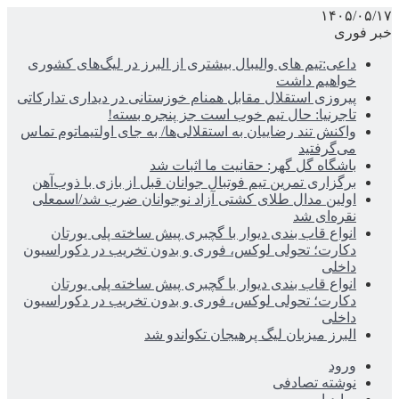
۱۴۰۵/۰۵/۱۷
خبر فوری
داعی:تیم های والیبال بیشتری از البرز در لیگ‌های کشوری
خواهیم داشت
پیروزی استقلال مقابل همنام خوزستانی در دیداری تدارکاتی
تاجرنیا: حال تیم خوب است جز پنجره بسته!
واکنش تند رضاییان به استقلالی‌ها/ به جای اولتیماتوم تماس
می‌گرفتید
باشگاه گل گهر: حقانیت ما اثبات شد
برگزاری تمرین تیم فوتبال جوانان قبل از بازی با ذوب‌آهن
اولین مدال طلای کشتی آزاد نوجوانان ضرب شد/اسمعلی
نقره‌ای شد
انواع قاب بندی دیوار با گچبری پیش ساخته پلی یورتان
دکارت؛ تحولی لوکس، فوری و بدون تخریب در دکوراسیون
داخلی
انواع قاب بندی دیوار با گچبری پیش ساخته پلی یورتان
دکارت؛ تحولی لوکس، فوری و بدون تخریب در دکوراسیون
داخلی
البرز میزبان لیگ پرهیجان تکواندو شد
ورود
نوشته تصادفی