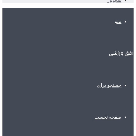
سایدبار
منو
افق ورزشی
جستجو برای
صفحه نخست