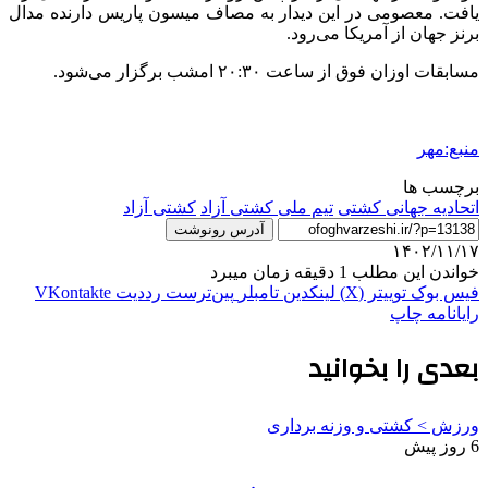
یافت. معصومی در این دیدار به مصاف میسون پاریس دارنده مدال
برنز جهان از آمریکا می‌رود.
مسابقات اوزان فوق از ساعت ۲۰:۳۰ امشب برگزار می‌شود.
منبع:مهر
برچسب ها
اتحادیه جهانی کشتی
تیم ملی کشتی آزاد
کشتی آزاد
آدرس رونوشت
۱۴۰۲/۱۱/۱۷
خواندن این مطلب 1 دقیقه زمان میبرد
فیس بوک
توییتر (X)
لینکدین
‫تامبلر
‫پین‌ترست
‫رددیت
‫VKontakte
رایانامه
چاپ
بعدی را بخوانید
ورزش > کشتی و وزنه برداری
6 روز پیش