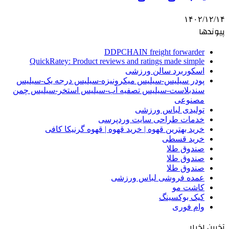
۱۴۰۲/۱۲/۱۴
پیوندها
DDPCHAIN freight forwarder
QuickRatey: Product reviews and ratings made simple
اسکوربرد سالن ورزشی
پودر سیلیس-سیلیس میکرونیزه-سیلیس درجه یک-سیلیس
سندبلاست-سیلیس تصفیه آب-سیلیس استخر-سیلیس چمن
مصنوعی
تولیدی لباس ورزشی
خدمات طراحی سایت وردپرسی
خرید بهترین قهوه | خرید قهوه | قهوه گرنیکا کافی
خرید قسطی
صندوق طلا
صندوق طلا
صندوق طلا
عمده فروشی لباس ورزشی
کاشت مو
کیک بوکسینگ
وام فوری
آخرین اخبار