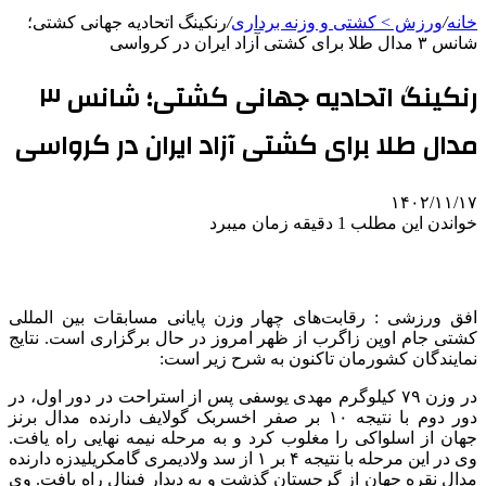
خانه
/
ورزش > کشتی و وزنه برداری
/
رنکینگ اتحادیه جهانی کشتی؛
شانس ۳ مدال طلا برای کشتی آزاد ایران در کرواسی
رنکینگ اتحادیه جهانی کشتی؛ شانس ۳
مدال طلا برای کشتی آزاد ایران در کرواسی
۱۴۰۲/۱۱/۱۷
خواندن این مطلب 1 دقیقه زمان میبرد
افق ورزشی : رقابت‌های چهار وزن پایانی مسابقات بین المللی
کشتی جام
اوپن
زاگرب از ظهر امروز در حال برگزاری است. نتایج
نمایندگان کشورمان تاکنون به شرح زیر است:
در وزن ۷۹ کیلوگرم مهدی یوسفی پس از استراحت در دور اول، در
دور دوم با نتیجه ۱۰ بر صفر اخسربک گولایف دارنده مدال برنز
جهان از اسلواکی را مغلوب کرد و به مرحله نیمه نهایی راه یافت.
وی در این مرحله با نتیجه ۴ بر ۱ از سد ولادیمری گامکریلیدزه دارنده
مدال نقره جهان از گرجستان گذشت و به دیدار فینال راه یافت. وی