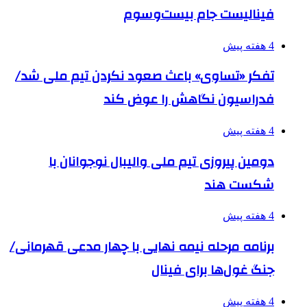
فینالیست جام بیست‌وسوم
4 هفته پیش
تفکر «تساوی» باعث صعود نکردن تیم ملی شد/
فدراسیون نگاهش را عوض کند
4 هفته پیش
دومین پیروزی تیم ملی والیبال نوجوانان با
شکست هند
4 هفته پیش
برنامه مرحله نیمه نهایی با چهار مدعی قهرمانی/
جنگ غول‌ها برای فینال
4 هفته پیش