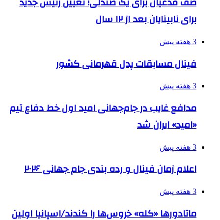
صف مدعیان برای یک صندلی؛ تعیین رئیس جدید
برای نابینایان بعد از ۱۲ سال
3 هفته پیش
فینال مسابقات پدل قهرمانی کشور
3 هفته پیش
مدافع غایب در جام‌جهانی امید اول خط دفاع تیم
«امید» ایران شد
3 هفته پیش
اعلام زمان فینال و رده بندی جام جهانی ۲۰۲۶
3 هفته پیش
ماتادورها «کله» خروس‌ها را کندند/اسپانیا اولین