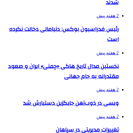
شدند
2 هفته پیش
رئیس فدراسیون بوکس: دنیامالی دخالت نکرده
است
2 هفته پیش
نخستین مدال تاریخ هاکی «چمنی» ایران و صعود
مقتدرانه به جام جهانی
2 هفته پیش
ویسی در ذوب‌آهن جایگزین دستیارش شد
2 هفته پیش
تغییرات مدیریتی در سپاهان