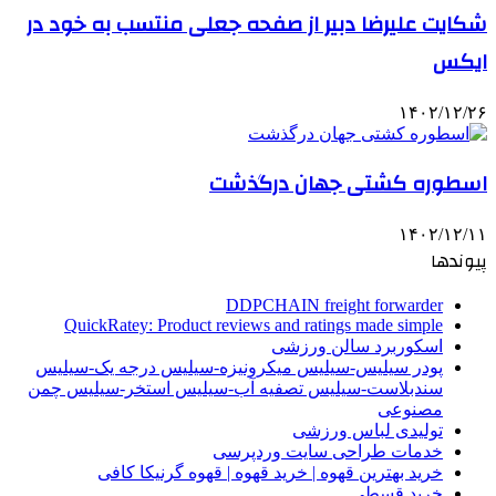
شکایت علیرضا دبیر از صفحه جعلی منتسب به خود در
ایکس
۱۴۰۲/۱۲/۲۶
اسطوره کشتی جهان درگذشت
۱۴۰۲/۱۲/۱۱
پیوندها
DDPCHAIN freight forwarder
QuickRatey: Product reviews and ratings made simple
اسکوربرد سالن ورزشی
پودر سیلیس-سیلیس میکرونیزه-سیلیس درجه یک-سیلیس
سندبلاست-سیلیس تصفیه آب-سیلیس استخر-سیلیس چمن
مصنوعی
تولیدی لباس ورزشی
خدمات طراحی سایت وردپرسی
خرید بهترین قهوه | خرید قهوه | قهوه گرنیکا کافی
خرید قسطی