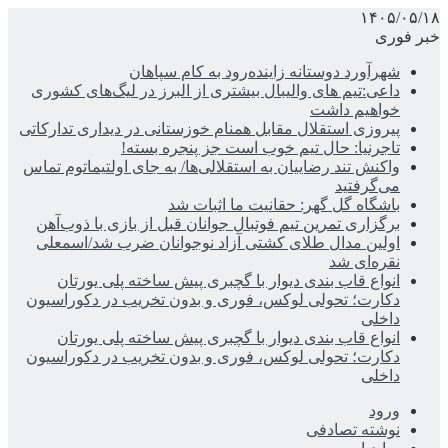
۱۴۰۵/۰۵/۱۸
خبر فوری
شهرآورد دوستانه زاینده‌رود به کام سپاهان
داعی:تیم های والیبال بیشتری از البرز در لیگ‌های کشوری
خواهیم داشت
پیروزی استقلال مقابل همنام خوزستانی در دیداری تدارکاتی
تاجرنیا: حال تیم خوب است جز پنجره بسته!
واکنش تند رضاییان به استقلالی‌ها/ به جای اولتیماتوم تماس
می‌گرفتید
باشگاه گل گهر: حقانیت ما اثبات شد
برگزاری تمرین تیم فوتبال جوانان قبل از بازی با ذوب‌آهن
اولین مدال طلای کشتی آزاد نوجوانان ضرب شد/اسمعلی
نقره‌ای شد
انواع قاب بندی دیوار با گچبری پیش ساخته پلی یورتان
دکارت؛ تحولی لوکس، فوری و بدون تخریب در دکوراسیون
داخلی
انواع قاب بندی دیوار با گچبری پیش ساخته پلی یورتان
دکارت؛ تحولی لوکس، فوری و بدون تخریب در دکوراسیون
داخلی
ورود
نوشته تصادفی