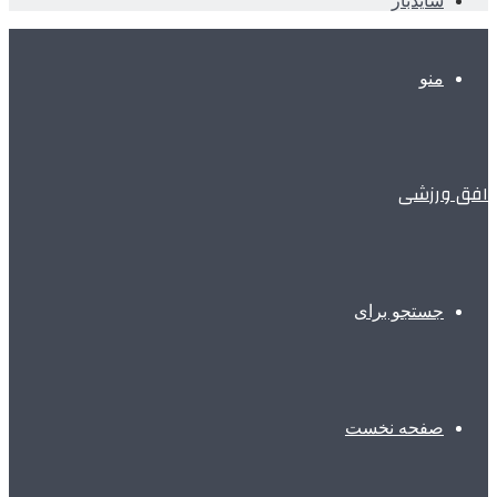
سایدبار
منو
افق ورزشی
جستجو برای
صفحه نخست