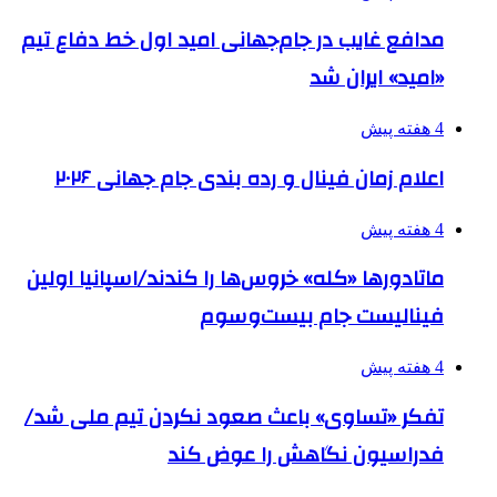
مدافع غایب در جام‌جهانی امید اول خط دفاع تیم
«امید» ایران شد
4 هفته پیش
اعلام زمان فینال و رده بندی جام جهانی ۲۰۲۶
4 هفته پیش
ماتادورها «کله» خروس‌ها را کندند/اسپانیا اولین
فینالیست جام بیست‌وسوم
4 هفته پیش
تفکر «تساوی» باعث صعود نکردن تیم ملی شد/
فدراسیون نگاهش را عوض کند