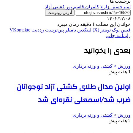
برچسب ها
امیرحسین زارع
کامران قاسم پور
کشتی آزاد
آدرس رونوشت
۱۴۰۲/۱۲/۰۸
خواندن این مطلب 1 دقیقه زمان میبرد
فیس بوک
توییتر (X)
لینکدین
‫تامبلر
‫پین‌ترست
‫رددیت
‫VKontakte
رایانامه
چاپ
بعدی را بخوانید
ورزش > کشتی و وزنه برداری
1 هفته پیش
اولین مدال طلای کشتی آزاد نوجوانان
ضرب شد/اسمعلی نقره‌ای شد
ورزش > کشتی و وزنه برداری
2 هفته پیش