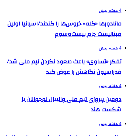
4 هفته پیش
ماتادورها «کله» خروس‌ها را کندند/اسپانیا اولین
فینالیست جام بیست‌وسوم
4 هفته پیش
تفکر «تساوی» باعث صعود نکردن تیم ملی شد/
فدراسیون نگاهش را عوض کند
4 هفته پیش
دومین پیروزی تیم ملی والیبال نوجوانان با
شکست هند
4 هفته پیش