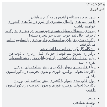
۱۴۰۵/۰۵/۱۸
خبر فوری
شهرآورد دوستانه زاینده‌رود به کام سپاهان
داعی:تیم های والیبال بیشتری از البرز در لیگ‌های کشوری
خواهیم داشت
پیروزی استقلال مقابل همنام خوزستانی در دیداری تدارکاتی
تاجرنیا: حال تیم خوب است جز پنجره بسته!
واکنش تند رضاییان به استقلالی‌ها/ به جای اولتیماتوم تماس
می‌گرفتید
باشگاه گل گهر: حقانیت ما اثبات شد
برگزاری تمرین تیم فوتبال جوانان قبل از بازی با ذوب‌آهن
اولین مدال طلای کشتی آزاد نوجوانان ضرب شد/اسمعلی
نقره‌ای شد
انواع قاب بندی دیوار با گچبری پیش ساخته پلی یورتان
دکارت؛ تحولی لوکس، فوری و بدون تخریب در دکوراسیون
داخلی
انواع قاب بندی دیوار با گچبری پیش ساخته پلی یورتان
دکارت؛ تحولی لوکس، فوری و بدون تخریب در دکوراسیون
داخلی
ورود
نوشته تصادفی