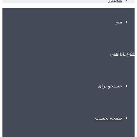
سایدبار
منو
افق ورزشی
جستجو برای
صفحه نخست