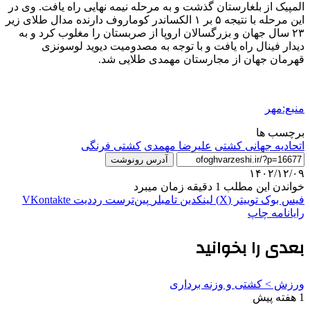
المپیک از بلغارستان گذشت و به مرحله نیمه نهایی راه یافت. وی در
این مرحله با نتیجه ۵ بر ۱ الکساندر
کوماروف
دارنده مدال طلای زیر
۲۳ سال جهان و بزرگسالان اروپا از صربستان را مغلوب کرد و به
دیدار فینال راه یافت و با توجه به مصدومیت دیوید
لوسونزی
قهرمان جهان از مجارستان
مهمدی
طلایی شد.
منبع:مهر
برچسب ها
اتحادیه جهانی کشتی
علیرضا مهمدی
کشتی فرنگی
آدرس رونوشت
۱۴۰۲/۱۲/۰۹
خواندن این مطلب 1 دقیقه زمان میبرد
فیس بوک
توییتر (X)
لینکدین
‫تامبلر
‫پین‌ترست
‫رددیت
‫VKontakte
رایانامه
چاپ
بعدی را بخوانید
ورزش > کشتی و وزنه برداری
1 هفته پیش