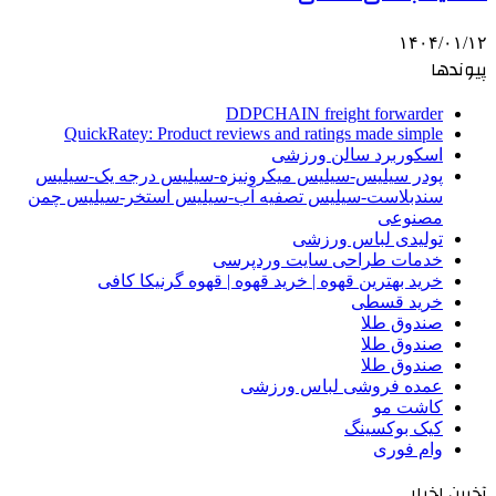
۱۴۰۴/۰۱/۱۲
پیوندها
DDPCHAIN freight forwarder
QuickRatey: Product reviews and ratings made simple
اسکوربرد سالن ورزشی
پودر سیلیس-سیلیس میکرونیزه-سیلیس درجه یک-سیلیس
سندبلاست-سیلیس تصفیه آب-سیلیس استخر-سیلیس چمن
مصنوعی
تولیدی لباس ورزشی
خدمات طراحی سایت وردپرسی
خرید بهترین قهوه | خرید قهوه | قهوه گرنیکا کافی
خرید قسطی
صندوق طلا
صندوق طلا
صندوق طلا
عمده فروشی لباس ورزشی
کاشت مو
کیک بوکسینگ
وام فوری
آخرین اخبار