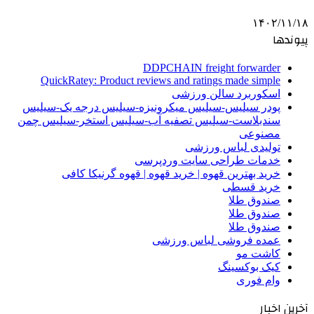
۱۴۰۲/۱۱/۱۸
پیوندها
DDPCHAIN freight forwarder
QuickRatey: Product reviews and ratings made simple
اسکوربرد سالن ورزشی
پودر سیلیس-سیلیس میکرونیزه-سیلیس درجه یک-سیلیس
سندبلاست-سیلیس تصفیه آب-سیلیس استخر-سیلیس چمن
مصنوعی
تولیدی لباس ورزشی
خدمات طراحی سایت وردپرسی
خرید بهترین قهوه | خرید قهوه | قهوه گرنیکا کافی
خرید قسطی
صندوق طلا
صندوق طلا
صندوق طلا
عمده فروشی لباس ورزشی
کاشت مو
کیک بوکسینگ
وام فوری
آخرین اخبار