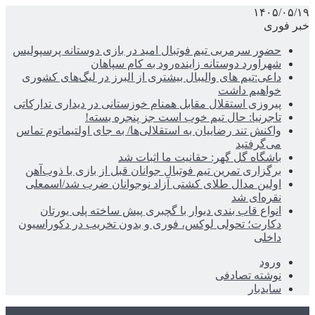
۱۴۰۵/۰۵/۱۹
خبر فوری
حضور سرمربی تیم فوتبال امید در بازی دوستانه پرسپولیس
شهرآورد دوستانه زاینده‌رود به کام سپاهان
داعی:تیم های والیبال بیشتری از البرز در لیگ‌های کشوری
خواهیم داشت
پیروزی استقلال مقابل همنام خوزستانی در دیداری تدارکاتی
تاجرنیا: حال تیم خوب است جز پنجره بسته!
واکنش تند رضاییان به استقلالی‌ها/ به جای اولتیماتوم تماس
می‌گرفتید
باشگاه گل گهر: حقانیت ما اثبات شد
برگزاری تمرین تیم فوتبال جوانان قبل از بازی با ذوب‌آهن
اولین مدال طلای کشتی آزاد نوجوانان ضرب شد/اسمعلی
نقره‌ای شد
انواع قاب بندی دیوار با گچبری پیش ساخته پلی یورتان
دکارت؛ تحولی لوکس، فوری و بدون تخریب در دکوراسیون
داخلی
ورود
نوشته تصادفی
سایدبار