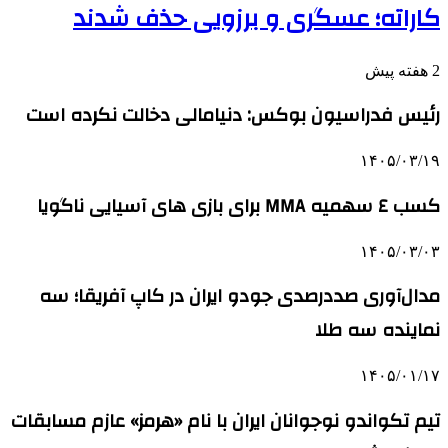
کاراته؛ عسگری و برزویی حذف شدند
2 هفته پیش
رئیس فدراسیون بوکس: دنیامالی دخالت نکرده است
۱۴۰۵/۰۳/۱۹
کسب ٤ سهمیه MMA برای بازی های آسیایی ناگویا
۱۴۰۵/۰۳/۰۳
مدال‌آوری صددرصدی جودو ایران در کاپ آفریقا؛ سه
نماینده سه طلا
۱۴۰۵/۰۱/۱۷
تیم تکواندو نوجوانان ایران با نام «هرمز» عازم مسابقات