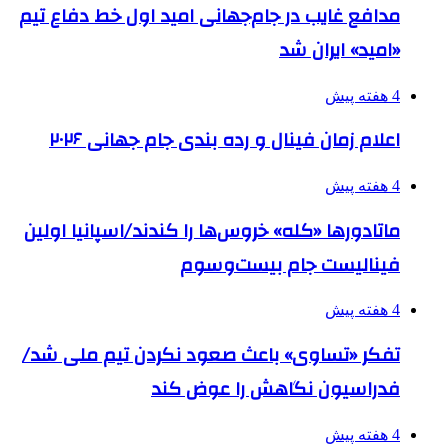
مدافع غایب در جام‌جهانی امید اول خط دفاع تیم
«امید» ایران شد
4 هفته پیش
اعلام زمان فینال و رده بندی جام جهانی ۲۰۲۶
4 هفته پیش
ماتادورها «کله» خروس‌ها را کندند/اسپانیا اولین
فینالیست جام بیست‌وسوم
4 هفته پیش
تفکر «تساوی» باعث صعود نکردن تیم ملی شد/
فدراسیون نگاهش را عوض کند
4 هفته پیش