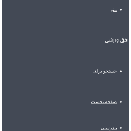
منو
افق ورزشی
جستجو برای
صفحه نخست
تندرستی