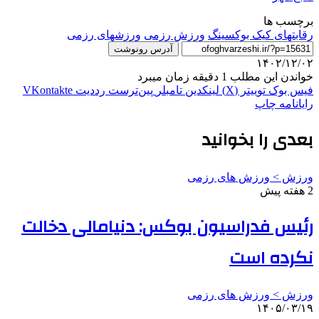
برچسب ها
رقابتهای کیک بوکسینگ
ورزش رزمی
ورزشهای رزمی
آدرس رونوشت
۱۴۰۲/۱۲/۰۲
خواندن این مطلب 1 دقیقه زمان میبرد
فیس بوک
توییتر (X)
لینکدین
‫تامبلر
‫پین‌ترست
‫رددیت
‫VKontakte
رایانامه
چاپ
بعدی را بخوانید
ورزش > ورزش های رزمی
2 هفته پیش
رئیس فدراسیون بوکس: دنیامالی دخالت
نکرده است
ورزش > ورزش های رزمی
۱۴۰۵/۰۳/۱۹