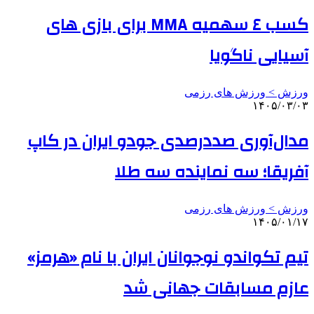
کسب ٤ سهمیه MMA برای بازی های
آسیایی ناگویا
ورزش > ورزش های رزمی
۱۴۰۵/۰۳/۰۳
مدال‌آوری صددرصدی جودو ایران در کاپ
آفریقا؛ سه نماینده سه طلا
ورزش > ورزش های رزمی
۱۴۰۵/۰۱/۱۷
تیم تکواندو نوجوانان ایران با نام «هرمز»
عازم مسابقات جهانی شد