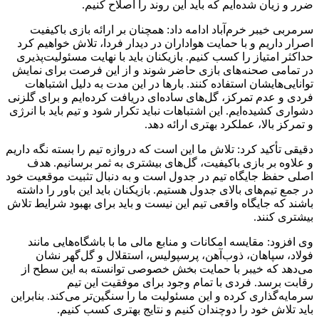
ضرر و زیان شده‌ایم که باید این روند را اصلاح کنیم.
سرمربی خیبر خرم‌آباد ادامه داد: همچنان بر ارائه بازی باکیفیت
اصرار داریم و با حمایت هواداران در دیدار فردا، تلاش خواهیم کرد
حداکثر امتیاز را کسب کنیم. بازیکنان باید با نهایت مسئولیت‌پذیری
در تمامی صحنه‌های بازی حاضر شوند و از این فرصت برای نمایش
توانایی‌هایشان استفاده کنند. بارها در این مدت به دلیل اشتباهات
فردی و عدم تمرکز، گل‌های ساده‌ای دریافت کرده‌ایم و برای گلزنی
دشواری کشیده‌ایم. این اشتباهات نباید تکرار شود و تیم باید با انرژی
و تمرکز بالا، عملکرد بهتری ارائه دهد.
دقیقی تأکید کرد: تلاش ما این است که دروازه تیم را بسته نگه داریم
و علاوه بر بازی باکیفیت، گل‌های بیشتری به ثمر برسانیم. هدف
اصلی حفظ جایگاه تیم در جدول است و به دنبال تثبیت موقعیت خود
در جمع تیم‌های بالای جدول هستیم. بازیکنان باید این باور را داشته
باشند که جایگاه واقعی تیم این نیست و باید برای بهبود شرایط تلاش
بیشتری کنند.
وی افزود: مقایسه امکانات و منابع مالی ما با باشگاه‌هایی مانند
فولاد، سپاهان، ذوب‌آهن، پرسپولیس، استقلال و گل‌گهر نشان
می‌دهد که خیبر با حمایت بخش خصوصی توانسته به این سطح از
رقابت برسد. فردی با تمام وجود برای موفقیت این تیم
سرمایه‌گذاری کرده و این مسئولیت ما را سنگین‌تر می‌کند. بنابراین
باید تلاش خود را دوچندان کنیم و نتایج بهتری کسب کنیم.