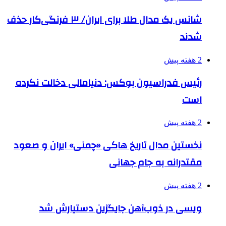
شانس یک مدال طلا برای ایران/ ۳ فرنگی‌کار حذف
شدند
2 هفته پیش
رئیس فدراسیون بوکس: دنیامالی دخالت نکرده
است
2 هفته پیش
نخستین مدال تاریخ هاکی «چمنی» ایران و صعود
مقتدرانه به جام جهانی
2 هفته پیش
ویسی در ذوب‌آهن جایگزین دستیارش شد