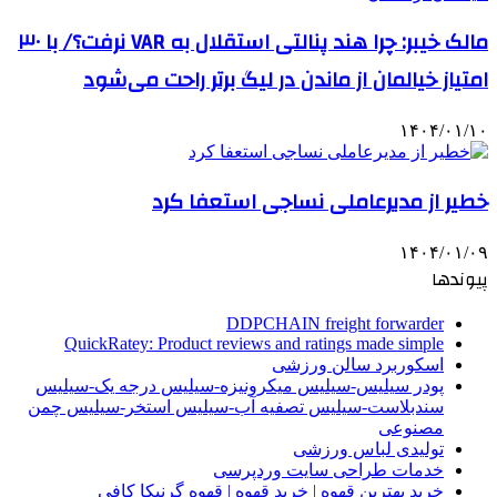
مالک خیبر: چرا هند پنالتی استقلال به VAR نرفت؟/ با ۳۰
امتیاز خیالمان از ماندن در لیگ برتر راحت می‌شود
۱۴۰۴/۰۱/۱۰
خطیر از مدیرعاملی نساجی استعفا کرد
۱۴۰۴/۰۱/۰۹
پیوندها
DDPCHAIN freight forwarder
QuickRatey: Product reviews and ratings made simple
اسکوربرد سالن ورزشی
پودر سیلیس-سیلیس میکرونیزه-سیلیس درجه یک-سیلیس
سندبلاست-سیلیس تصفیه آب-سیلیس استخر-سیلیس چمن
مصنوعی
تولیدی لباس ورزشی
خدمات طراحی سایت وردپرسی
خرید بهترین قهوه | خرید قهوه | قهوه گرنیکا کافی