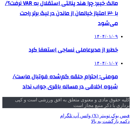
مالک خیبر: چرا هند پنالتی استقلال به VAR نرفت؟/
با ۳۰ امتیاز خیالمان از ماندن در لیگ برتر راحت
می‌شود
۱۴۰۴/۰۱/۰۹
خطیر از مدیرعاملی نساجی استعفا کرد
۱۴۰۴/۰۱/۰۷
مومنی: احترام حلقه گم‌شده فوتبال ماست/
شیوه اخلاقی در مساله باقری جواب نداد
کلیه حقوق مادی و معنوی متعلق به افق ورزشی است و کپی
برداری با ذکر منبع مجاز است
فیس بوک
توییتر (X)
واتس آپ
تلگرام
دکمه بازگشت به بالا