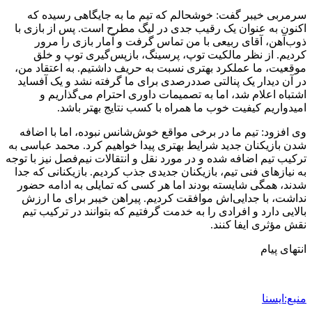
سرمربی خیبر گفت: خوشحالم که تیم ما به جایگاهی رسیده که
اکنون به عنوان یک رقیب جدی در لیگ مطرح است. پس از بازی با
ذوب‌آهن، آقای ربیعی با من تماس گرفت و آمار بازی را مرور
کردیم. از نظر مالکیت توپ، پرسینگ، بازپس‌گیری توپ و خلق
موقعیت، ما عملکرد بهتری نسبت به حریف داشتیم. به اعتقاد من،
در آن دیدار یک پنالتی صددرصدی برای ما گرفته نشد و یک آفساید
اشتباه اعلام شد، اما به تصمیمات داوری احترام می‌گذاریم و
امیدواریم کیفیت خوب ما همراه با کسب نتایج بهتر باشد.
وی افزود: تیم ما در برخی مواقع خوش‌شانس نبوده، اما با اضافه
شدن بازیکنان جدید شرایط بهتری پیدا خواهیم کرد. محمد عباسی به
ترکیب تیم اضافه شده و در مورد نقل و انتقالات نیم‌فصل نیز با توجه
به نیازهای فنی تیم، بازیکنان جدیدی جذب کردیم. بازیکنانی که جدا
شدند، همگی شایسته بودند اما هر کسی که تمایلی به ادامه حضور
نداشت، با جدایی‌اش موافقت کردیم. پیراهن خیبر برای ما ارزش
بالایی دارد و افرادی را به خدمت گرفتیم که بتوانند در ترکیب تیم
نقش مؤثری ایفا کنند.
انتهای پیام
منبع:ایسنا