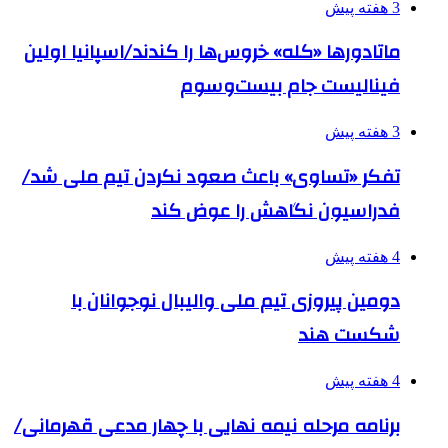
3 هفته پیش
ماتادورها «کله» خروس‌ها را کندند/اسپانیا اولین
فینالیست جام بیست‌وسوم
3 هفته پیش
تفکر «تساوی» باعث صعود نکردن تیم ملی شد/
فدراسیون نگاهش را عوض کند
4 هفته پیش
دومین پیروزی تیم ملی والیبال نوجوانان با
شکست هند
4 هفته پیش
برنامه مرحله نیمه نهایی با چهار مدعی قهرمانی/