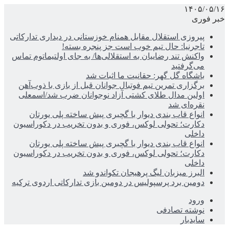
۱۴۰۵/۰۵/۱۶
خبر فوری
پیروزی استقلال مقابل همنام خوزستانی در دیداری تدارکاتی
تاجرنیا: حال تیم خوب است جز پنجره بسته!
واکنش تند رضاییان به استقلالی‌ها/ به جای اولتیماتوم تماس
می‌گرفتید
باشگاه گل گهر: حقانیت ما اثبات شد
برگزاری تمرین تیم فوتبال جوانان قبل از بازی با ذوب‌آهن
اولین مدال طلای کشتی آزاد نوجوانان ضرب شد/اسمعلی
نقره‌ای شد
انواع قاب بندی دیوار با گچبری پیش ساخته پلی یورتان
دکارت؛ تحولی لوکس، فوری و بدون تخریب در دکوراسیون
داخلی
انواع قاب بندی دیوار با گچبری پیش ساخته پلی یورتان
دکارت؛ تحولی لوکس، فوری و بدون تخریب در دکوراسیون
داخلی
البرز میزبان لیگ پرهیجان تکواندو شد
دومین برد پرسپولیس در دومین بازی تدارکاتی اردوی ترکیه
ورود
نوشته تصادفی
سایدبار