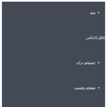
منو
افق ورزشی
جستجو برای
صفحه نخست