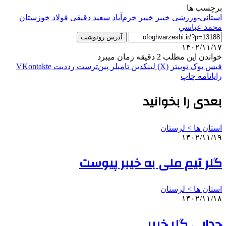
برچسب ها
استانی-ورزشی
خیبر
خیبر خرم‌آباد
سعید دقیقی
فولاد خوزستان
محمد عباسي
آدرس رونوشت
۱۴۰۲/۱۱/۱۷
خواندن این مطلب 2 دقیقه زمان میبرد
فیس بوک
توییتر (X)
لینکدین
‫تامبلر
‫پین‌ترست
‫رددیت
‫VKontakte
رایانامه
چاپ
بعدی را بخوانید
استان ها > لرستان
۱۴۰۲/۱۱/۱۹
گلر تیم ملی به خیبر پیوست
استان ها > لرستان
۱۴۰۲/۱۱/۱۸
جدایی گلر خیبر