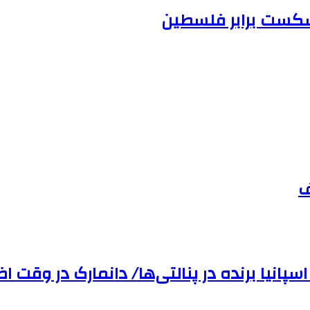
 شکست برابر فلسطین
ف
سپانیا برنده در پنالتی‌ها/ دانمارک در وقت‌ ا