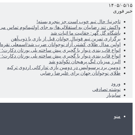
۱۴۰۵/۰۵/۱۵
خبر فوری
تاجرنیا: حال تیم خوب است جز پنجره بسته!
واکنش تند رضاییان به استقلالی‌ها/ به جای اولتیماتوم تماس می‌
باشگاه گل گهر: حقانیت ما اثبات شد
برگزاری تمرین تیم فوتبال جوانان قبل از بازی با ذوب‌آهن
اولین مدال طلای کشتی آزاد نوجوانان ضرب شد/اسمعلی نقره‌
انواع قاب بندی دیوار با گچبری پیش ساخته پلی یورتان دکارت
انواع قاب بندی دیوار با گچبری پیش ساخته پلی یورتان دکارت
البرز میزبان لیگ پرهیجان تکواندو شد
دومین برد پرسپولیس در دومین بازی تدارکاتی اردوی ترکیه
طلای نوجوانان جهان برای علیرضا رضایی
ورود
نوشته تصادفی
سایدبار
منو