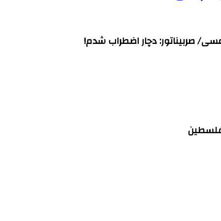
ی/ صربیناتور: دچار اضطراب شدم!
 فلسطین