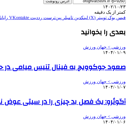
آدرس رونوشت
۱۴۰۲/۱۰/۲۳
کمتر از یک دقیقه
فیس بوک
توییتر (X)
لینکدین
‫تامبلر
‫پین‌ترست
‫رددیت
‫VKontakte
رایان
بعدی را بخوانید
ورزشی > جهان ورزش
۱۴۰۴/۰۱/۰۹
صعود جوکوویچ به فینال تنیس میامی در حض
ورزشی > جهان ورزش
۱۴۰۴/۰۱/۰۷
آگوئرو: یک فصل بد چیزی را در سیتی عوض 
ورزشی > جهان ورزش
۱۴۰۴/۰۱/۰۶