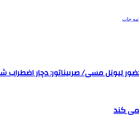
امه
چاپ
ور لیونل مسی/ صربیناتور: دچار اضطراب شد
نمی کند