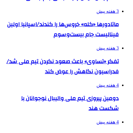
3 هفته پیش
ماتادورها «کله» خروس‌ها را کندند/اسپانیا اولین
فینالیست جام بیست‌وسوم
3 هفته پیش
تفکر «تساوی» باعث صعود نکردن تیم ملی شد/
فدراسیون نگاهش را عوض کند
4 هفته پیش
دومین پیروزی تیم ملی والیبال نوجوانان با
شکست هند
4 هفته پیش