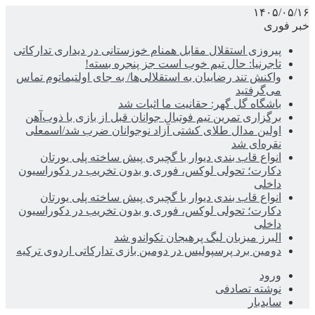
۱۴۰۵/۰۵/۱۶
خبر فوری
پیروزی استقلال مقابل همنام خوزستانی در دیداری تدارکاتی
تاجرنیا: حال تیم خوب است جز پنجره بسته!
واکنش تند رضاییان به استقلالی‌ها/ به جای اولتیماتوم تماس
می‌گرفتید
باشگاه گل گهر: حقانیت ما اثبات شد
برگزاری تمرین تیم فوتبال جوانان قبل از بازی با ذوب‌آهن
اولین مدال طلای کشتی آزاد نوجوانان ضرب شد/اسمعلی
نقره‌ای شد
انواع قاب بندی دیوار با گچبری پیش ساخته پلی یورتان
دکارت؛ تحولی لوکس، فوری و بدون تخریب در دکوراسیون
داخلی
انواع قاب بندی دیوار با گچبری پیش ساخته پلی یورتان
دکارت؛ تحولی لوکس، فوری و بدون تخریب در دکوراسیون
داخلی
البرز میزبان لیگ پرهیجان تکواندو شد
دومین برد پرسپولیس در دومین بازی تدارکاتی اردوی ترکیه
ورود
نوشته تصادفی
سایدبار