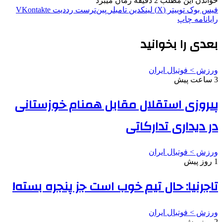
خواندن این مطلب 2 دقیقه زمان میبرد
فیس بوک
توییتر (X)
لینکدین
‫تامبلر
‫پین‌ترست
‫رددیت
‫VKontakte
رایانامه
چاپ
بعدی را بخوانید
ورزش > فوتبال ایران
3 ساعت پیش
پیروزی استقلال مقابل همنام خوزستانی
در دیداری تدارکاتی
ورزش > فوتبال ایران
1 روز پیش
تاجرنیا: حال تیم خوب است جز پنجره بسته!
ورزش > فوتبال ایران
2 روز پیش