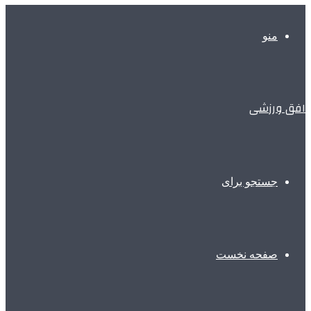
منو
افق ورزشی
جستجو برای
صفحه نخست