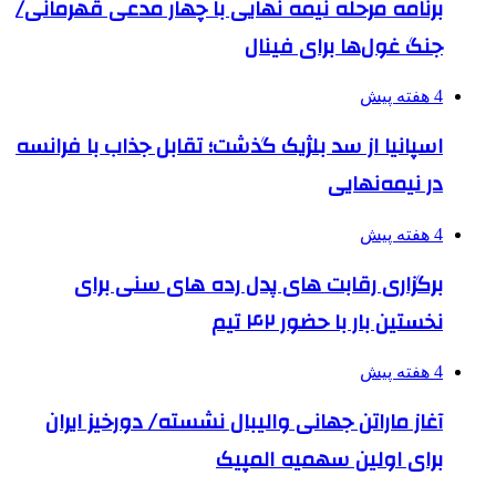
برنامه مرحله نیمه نهایی با چهار مدعی قهرمانی/
جنگ غول‌ها برای فینال
4 هفته پیش
اسپانیا از سد بلژیک گذشت؛ تقابل جذاب با فرانسه
در نیمه‌نهایی
4 هفته پیش
برگزاری رقابت های پدل رده های سنی برای
نخستین بار با حضور ۴۲ تیم
4 هفته پیش
آغاز ماراتن جهانی والیبال نشسته/ دورخیز ایران
برای اولین سهمیه المپیک