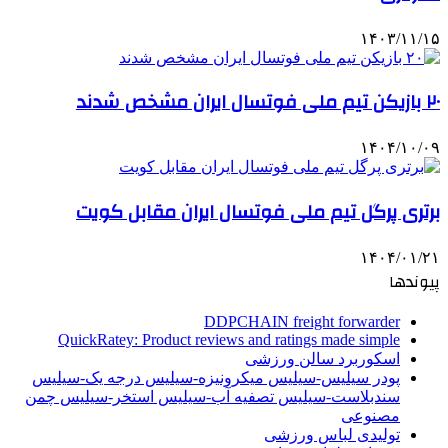
۱۴۰۳/۱۱/۱۵
۲۰ بازیکن تیم ملی فوتسال ایران مشخص شدند
۱۴۰۴/۱۰/۰۹
برتری پرگل تیم ملی فوتسال ایران مقابل کویت
۱۴۰۴/۰۱/۲۱
پیوندها
DDPCHAIN freight forwarder
QuickRatey: Product reviews and ratings made simple
اسکوربرد سالن ورزشی
پودر سیلیس-سیلیس میکرونیزه-سیلیس درجه یک-سیلیس
سندبلاست-سیلیس تصفیه آب-سیلیس استخر-سیلیس چمن
مصنوعی
تولیدی لباس ورزشی