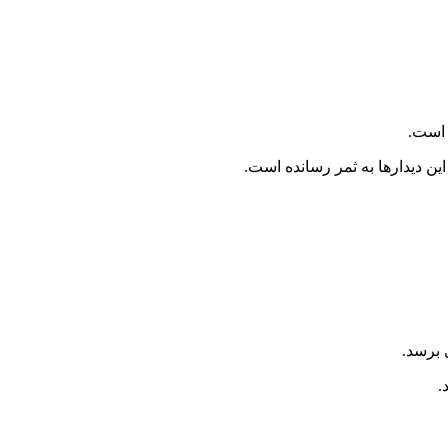
 برسد.
.