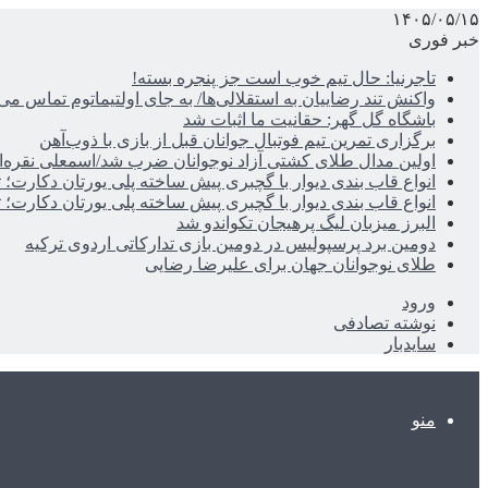
۱۴۰۵/۰۵/۱۵
خبر فوری
تاجرنیا: حال تیم خوب است جز پنجره بسته!
واکنش تند رضاییان به استقلالی‌ها/ به جای اولتیماتوم تماس می‌
باشگاه گل گهر: حقانیت ما اثبات شد
برگزاری تمرین تیم فوتبال جوانان قبل از بازی با ذوب‌آهن
اولین مدال طلای کشتی آزاد نوجوانان ضرب شد/اسمعلی نقره‌
انواع قاب بندی دیوار با گچبری پیش ساخته پلی یورتان دکارت
انواع قاب بندی دیوار با گچبری پیش ساخته پلی یورتان دکارت
البرز میزبان لیگ پرهیجان تکواندو شد
دومین برد پرسپولیس در دومین بازی تدارکاتی اردوی ترکیه
طلای نوجوانان جهان برای علیرضا رضایی
ورود
نوشته تصادفی
سایدبار
منو