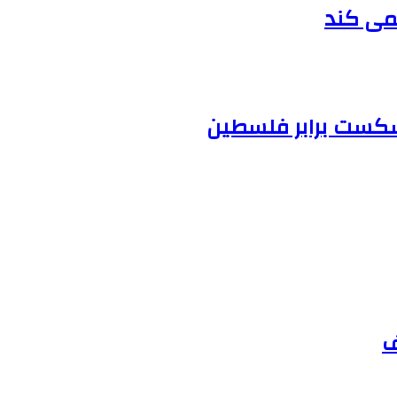
نمی کند
 شکست برابر فلسطین
ف