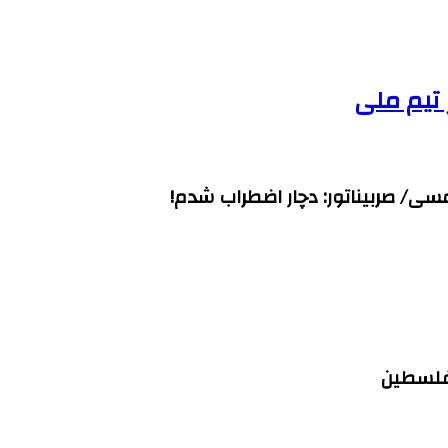
ی/ صربیناتور: دچار اضطراب شدم!
 فلسطین