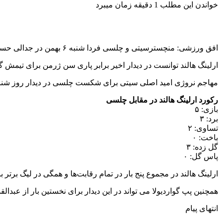
خواندن این مطلب 1 دقیقه زمان میبرد
افق ورزشی: منچسترسیتی و چلسی فردا شنبه ۶ بهمن در جدالی حساس در اتحاد به مصاف هم خواهند رفت.
ارلینگ هالند توانست در دیدار اخیر برابر پاری سن ژرمن برای تیمش گلزنی کند و اکنون ۲۳ گل در ۳۰ بازی در این ف
مهاجم نروژی امید اصلی سیتی برای شکست چلسی در دیدار روز شنبه است. او در ۵ تقابل با آبی های لندن شکست نخورده و ۳ گل نیز طی این 
رکورد ارلینگ هالند در مقابل چلسی
بازی: ۵
برد: ۳
تساوی: ۲
باخت: ۰
گل زده: ۳
پاس گل: ۰
ارلینگ هالند در مجموع پنج بار در تمام رقابت‌ها و همگی در لیگ برت
همچنین پپ گواردیولا می تواند در این دیدار برای نخستین بار از عب
انتهای پیام