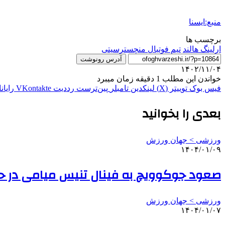
منبع:ایسنا
برچسب ها
ارلینگ هالند
تیم فوتبال منچسترسیتی
آدرس رونوشت
۱۴۰۲/۱۱/۰۴
خواندن این مطلب 1 دقیقه زمان میبرد
فیس بوک
توییتر (X)
لینکدین
‫تامبلر
‫پین‌ترست
‫رددیت
‫VKontakte
رایان
بعدی را بخوانید
ورزشی > جهان ورزش
۱۴۰۴/۰۱/۰۹
صعود جوکوویچ به فینال تنیس میامی در حض
ورزشی > جهان ورزش
۱۴۰۴/۰۱/۰۷