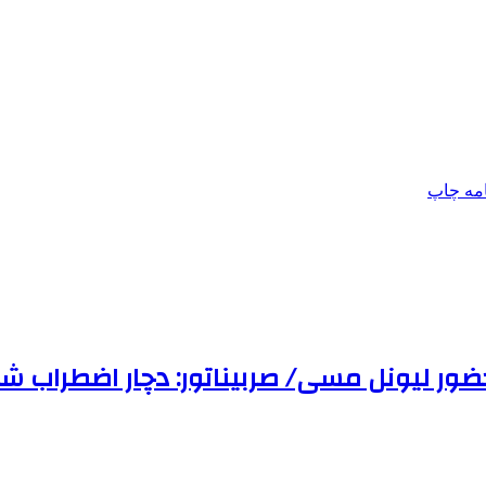
امه
چاپ
ور لیونل مسی/ صربیناتور: دچار اضطراب شد