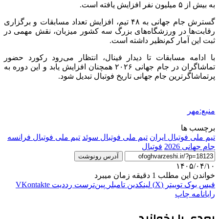
به بیش از ۵ میلیون نفر افزایش یافته است.
گسترش جام جهانی به ۴۸ تیم، افزایش تعداد مسابقات و برگزاری
رقابت‌ها در ورزشگاه‌های بزرگ سه کشور میزبان، نقش مهمی در
ثبت این آمار کم‌نظیر داشته است.
با ادامه مسابقات تا دیدار فینال، انتظار می‌رود رکورد حضور
تماشاگران در جام جهانی ۲۰۲۶ همچنان افزایش یابد و این دوره به
پرتماشاگرترین جام جهانی تاریخ فوتبال تبدیل شود.
منبع:مهر
برچسب ها
تیم ملی فوتبال ایران
تیم ملی فوتبال سوئد
تیم ملی فوتبال فرانسه
جام جهانی 2026
فوتبال
آدرس رونوشت
۱۴۰۵/۰۴/۱۰
خواندن این مطلب 1 دقیقه زمان میبرد
فیس بوک
توییتر (X)
لینکدین
‫تامبلر
‫پین‌ترست
‫رددیت
‫VKontakte
رایانامه
چاپ
بعدی را بخوانید