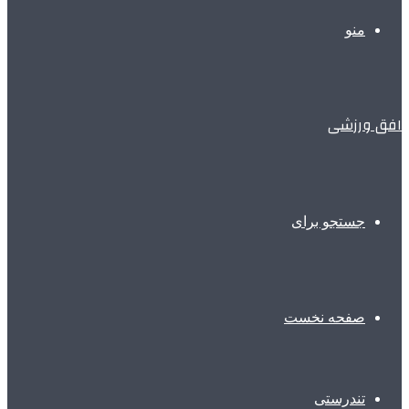
منو
افق ورزشی
جستجو برای
صفحه نخست
تندرستی