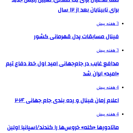
برای نابینایان بعد از ۱۲ سال
3 هفته پیش
فینال مسابقات پدل قهرمانی کشور
3 هفته پیش
مدافع غایب در جام‌جهانی امید اول خط دفاع تیم
«امید» ایران شد
4 هفته پیش
اعلام زمان فینال و رده بندی جام جهانی ۲۰۲۶
4 هفته پیش
ماتادورها «کله» خروس‌ها را کندند/اسپانیا اولین