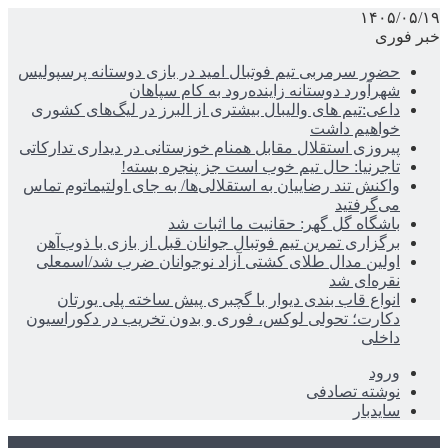
۱۴۰۵/۰۵/۱۹
خبر فوری
حضور سرمربی تیم فوتبال امید در بازی دوستانه پرسپولیس
شهرآورد دوستانه زاینده‌رود به کام سپاهان
داعی:تیم های والیبال بیشتری از البرز در لیگ‌های کشوری
خواهیم داشت
پیروزی استقلال مقابل همنام خوزستانی در دیداری تدارکاتی
تاجرنیا: حال تیم خوب است جز پنجره بسته!
واکنش تند رضاییان به استقلالی‌ها/ به جای اولتیماتوم تماس
می‌گرفتید
باشگاه گل گهر: حقانیت ما اثبات شد
برگزاری تمرین تیم فوتبال جوانان قبل از بازی با ذوب‌آهن
اولین مدال طلای کشتی آزاد نوجوانان ضرب شد/اسمعلی
نقره‌ای شد
انواع قاب بندی دیوار با گچبری پیش ساخته پلی یورتان
دکارت؛ تحولی لوکس، فوری و بدون تخریب در دکوراسیون
داخلی
ورود
نوشته تصادفی
سایدبار