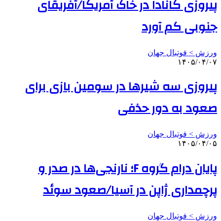
پیروزی کانادا در خاک آمریکا/آفریقای
جنوبی کم آورد
ورزش > فوتبال جهان
۱۴۰۵/۰۴/۰۷
پیروزی سه شیرها در سومین بازی برای
صعود به دور حذفی
ورزش > فوتبال جهان
۱۴۰۵/۰۴/۰۵
پایان درام گروه F؛ نارنجی‌ها در صدر و
پرچمداری ژاپن در آسیا/صعود سوئد
ورزش > فوتبال جهان