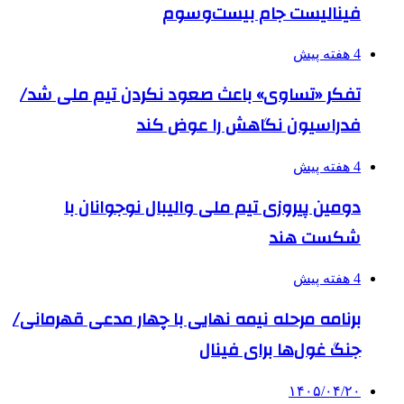
فینالیست جام بیست‌وسوم
4 هفته پیش
تفکر «تساوی» باعث صعود نکردن تیم ملی شد/
فدراسیون نگاهش را عوض کند
4 هفته پیش
دومین پیروزی تیم ملی والیبال نوجوانان با
شکست هند
4 هفته پیش
برنامه مرحله نیمه نهایی با چهار مدعی قهرمانی/
جنگ غول‌ها برای فینال
۱۴۰۵/۰۴/۲۰