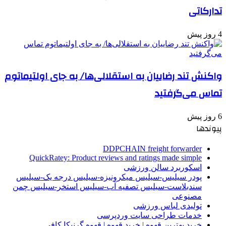
تدارکاتی
4 روز پیش
واکنش تند رضاییان به استقلالی‌ها/ به جای اولتیماتوم
تماس می‌گرفتید
6 روز پیش
پیوندها
DDPCHAIN freight forwarder
QuickRatey: Product reviews and ratings made simple
اسکوربرد سالن ورزشی
پودر سیلیس-سیلیس میکرونیزه-سیلیس درجه یک-سیلیس
سندبلاست-سیلیس تصفیه آب-سیلیس استخر-سیلیس چمن
مصنوعی
تولیدی لباس ورزشی
خدمات طراحی سایت وردپرسی
خرید بهترین قهوه | خرید قهوه | قهوه گرنیکا کافی