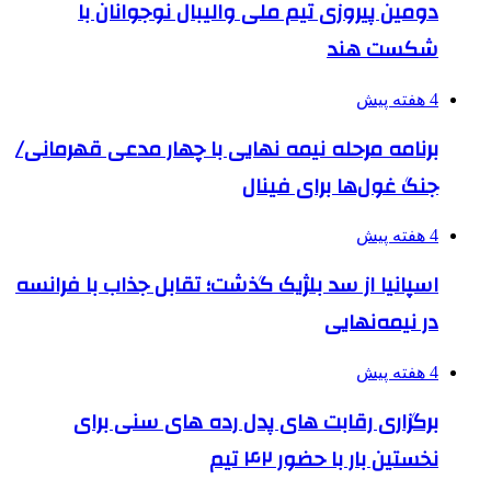
دومین پیروزی تیم ملی والیبال نوجوانان با
شکست هند
4 هفته پیش
برنامه مرحله نیمه نهایی با چهار مدعی قهرمانی/
جنگ غول‌ها برای فینال
4 هفته پیش
اسپانیا از سد بلژیک گذشت؛ تقابل جذاب با فرانسه
در نیمه‌نهایی
4 هفته پیش
برگزاری رقابت های پدل رده های سنی برای
نخستین بار با حضور ۴۲ تیم