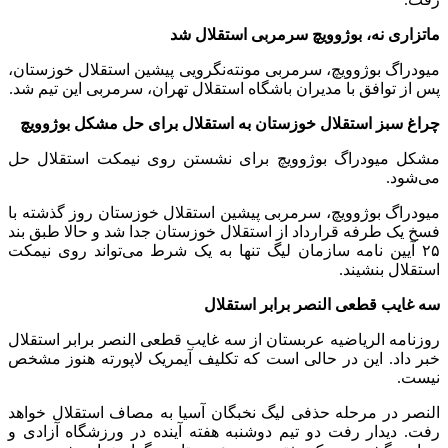
ماتزاری نه، بوژوویچ سرمربی استقلال شد
میودراگ بوژوویچ، سرمربی مونته‌نگرویی پیشین استقلال خوزستان،
پس از توافق با مدیران باشگاه استقلال تهران، سرمربی این تیم شد.
چراغ سبز استقلال خوزستان به استقلال برای حل مشکل بوژوویچ
مشکل میودراگ بوژوویچ برای نشستن روی نیمکت استقلال حل
می‌شود.
میودراگ بوژوویچ، سرمربی پیشین استقلال خوزستان روز گذشته با
فسخ یک طرفه قرارداد از استقلال خوزستان جدا شد و حالا طبق بند
۲۵ آیین نامه سازمان لیگ تنها به یک شرط می‌تواند روی نیمکت
استقلال بنشیند.
سه غایب قطعی النصر برابر استقلال
روزنامه الریاضیه عربستان از سه غایب قطعی النصر برابر استقلال
خبر داد. این در حالی است که تکلیف آیمریک لاپورته هنوز مشخص
نیست.
النصر در مرحله حذفی لیگ نخبگان آسیا به مصاف استقلال خواهد
رفت. دیدار رفت دو تیم دوشنبه هفته آینده در ورزشگاه آزادی و