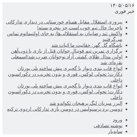
۱۴۰۵/۰۵/۱۶
خبر فوری
پیروزی استقلال مقابل همنام خوزستانی در دیداری تدارکاتی
تاجرنیا: حال تیم خوب است جز پنجره بسته!
واکنش تند رضاییان به استقلالی‌ها/ به جای اولتیماتوم تماس
می‌گرفتید
باشگاه گل گهر: حقانیت ما اثبات شد
برگزاری تمرین تیم فوتبال جوانان قبل از بازی با ذوب‌آهن
اولین مدال طلای کشتی آزاد نوجوانان ضرب شد/اسمعلی
نقره‌ای شد
انواع قاب بندی دیوار با گچبری پیش ساخته پلی یورتان
دکارت؛ تحولی لوکس، فوری و بدون تخریب در دکوراسیون
داخلی
انواع قاب بندی دیوار با گچبری پیش ساخته پلی یورتان
دکارت؛ تحولی لوکس، فوری و بدون تخریب در دکوراسیون
داخلی
البرز میزبان لیگ پرهیجان تکواندو شد
دومین برد پرسپولیس در دومین بازی تدارکاتی اردوی ترکیه
ورود
نوشته تصادفی
سایدبار