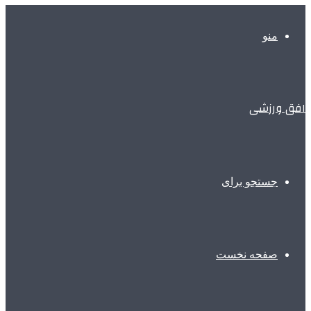
منو
افق ورزشی
جستجو برای
صفحه نخست