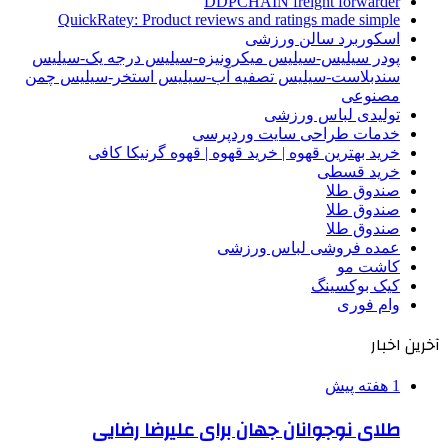
DDPCHAIN freight forwarder
QuickRatey: Product reviews and ratings made simple
اسکوربرد سالن ورزشی
پودر سیلیس-سیلیس میکرونیزه-سیلیس درجه یک-سیلیس
سندبلاست-سیلیس تصفیه آب-سیلیس استخر-سیلیس چمن
مصنوعی
تولیدی لباس ورزشی
خدمات طراحی سایت وردپرسی
خرید بهترین قهوه | خرید قهوه | قهوه گرنیکا کافی
خرید قسطی
صندوق طلا
صندوق طلا
صندوق طلا
عمده فروشی لباس ورزشی
کاشت مو
کیک بوکسینگ
وام فوری
آخرین اخبار
1 هفته پیش
طلای نوجوانان جهان برای علیرضا رضایی