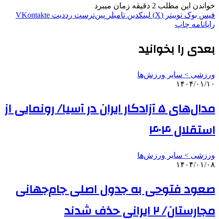
خواندن این مطلب 2 دقیقه زمان میبرد
فیس بوک
توییتر (X)
لینکدین
‫تامبلر
‫پین‌ترست
‫رددیت
‫VKontakte
رایانامه
چاپ
بعدی را بخوانید
ورزشی > سایر ورزش‌ها
۱۴۰۴/۰۱/۱۰
مدال‌های ۵ آزادکار ایران در آسیا/ رونمایی از
استقلال ۴۰۴
ورزشی > سایر ورزش‌ها
۱۴۰۴/۰۱/۰۸
صعود فتوحی به جدول اصلی جام‌جهانی
مجارستان/ ۲ ایرانی حذف شدند