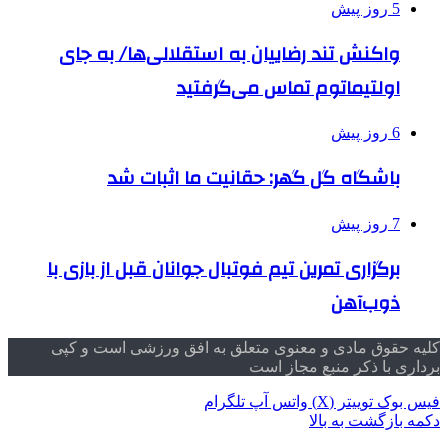
5 روز پیش
واکنش تند رضاییان به استقلالی‌ها/ به جای
اولتیماتوم تماس می‌گرفتید
6 روز پیش
باشگاه گل گهر: حقانیت ما اثبات شد
7 روز پیش
برگزاری تمرین تیم فوتبال جوانان قبل از بازی با
ذوب‌آهن
کلیه حقوق مادی و معنوی متعلق به افق ورزشی است و کپی
برداری با ذکر منبع مجاز است
فیس بوک
توییتر (X)
واتس آپ
تلگرام
دکمه بازگشت به بالا