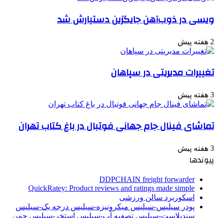
ویسی در ذوب‌آهن جایگزین دستیارش شد
2 هفته پیش
تغییرات مدیریتی در سپاهان
3 هفته پیش
تماشای فینال جام جهانی فوتبال در باغ کتاب تهران
3 هفته پیش
پیوندها
DDPCHAIN freight forwarder
QuickRatey: Product reviews and ratings made simple
اسکوربرد سالن ورزشی
پودر سیلیس-سیلیس میکرونیزه-سیلیس درجه یک-سیلیس
سندبلاست-سیلیس تصفیه آب-سیلیس استخر-سیلیس چمن