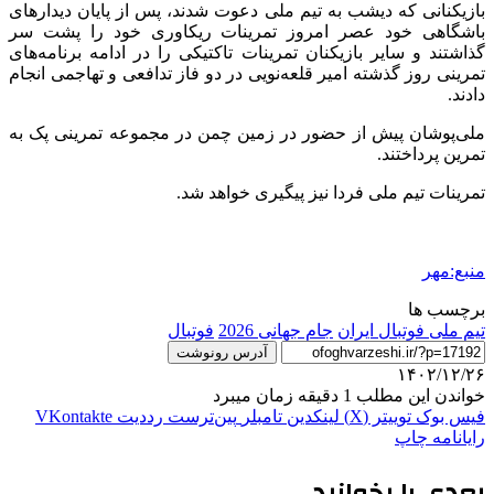
بازیکنانی که دیشب به تیم ملی دعوت شدند، پس از پایان دیدارهای
باشگاهی خود عصر امروز تمرینات ریکاوری خود را پشت سر
گذاشتند و سایر بازیکنان تمرینات تاکتیکی را در ادامه برنامه‌های
تمرینی روز گذشته امیر قلعه‌نویی در دو فاز تدافعی و تهاجمی انجام
دادند.
ملی‌پوشان پیش از حضور در زمین چمن در مجموعه تمرینی پک به
تمرین پرداختند.
تمرینات تیم ملی فردا نیز پیگیری خواهد شد.
منبع:مهر
برچسب ها
تیم ملی فوتبال ایران
جام جهانی 2026
فوتبال
آدرس رونوشت
۱۴۰۲/۱۲/۲۶
خواندن این مطلب 1 دقیقه زمان میبرد
فیس بوک
توییتر (X)
لینکدین
‫تامبلر
‫پین‌ترست
‫رددیت
‫VKontakte
رایانامه
چاپ
بعدی را بخوانید