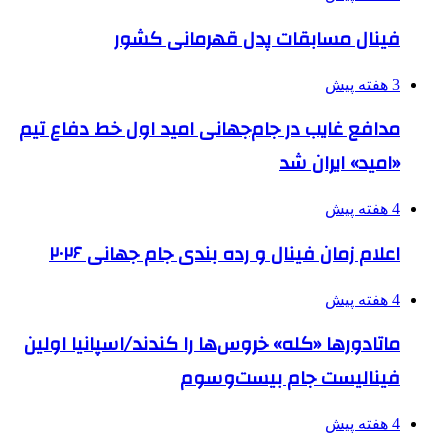
فینال مسابقات پدل قهرمانی کشور
3 هفته پیش
مدافع غایب در جام‌جهانی امید اول خط دفاع تیم
«امید» ایران شد
4 هفته پیش
اعلام زمان فینال و رده بندی جام جهانی ۲۰۲۶
4 هفته پیش
ماتادورها «کله» خروس‌ها را کندند/اسپانیا اولین
فینالیست جام بیست‌وسوم
4 هفته پیش