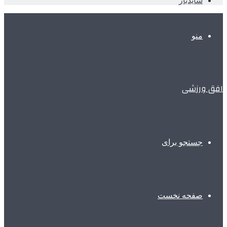
سایدبار
منو
افق ورزشی
جستجو برای
صفحه نخست