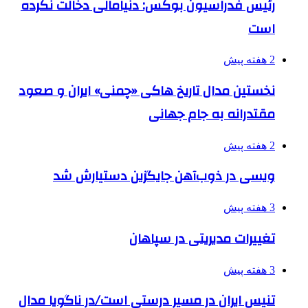
رئیس فدراسیون بوکس: دنیامالی دخالت نکرده
است
2 هفته پیش
نخستین مدال تاریخ هاکی «چمنی» ایران و صعود
مقتدرانه به جام جهانی
2 هفته پیش
ویسی در ذوب‌آهن جایگزین دستیارش شد
3 هفته پیش
تغییرات مدیریتی در سپاهان
3 هفته پیش
تنیس ایران در مسیر درستی است/در ناگویا مدال