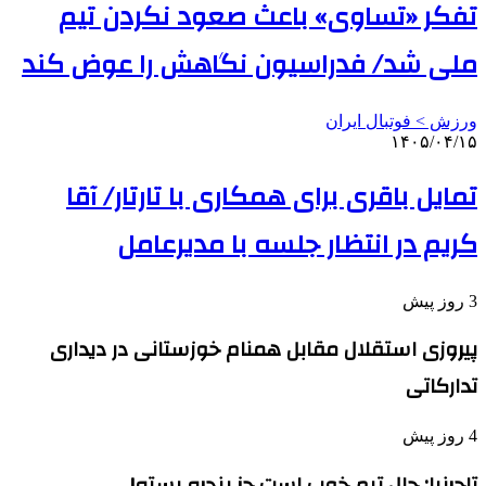
تفکر «تساوی» باعث صعود نکردن تیم
ملی شد/ فدراسیون نگاهش را عوض کند
ورزش > فوتبال ایران
۱۴۰۵/۰۴/۱۵
تمایل باقری برای همکاری با تارتار/ آقا
کریم در انتظار جلسه با مدیرعامل
3 روز پیش
پیروزی استقلال مقابل همنام خوزستانی در دیداری
تدارکاتی
4 روز پیش
تاجرنیا: حال تیم خوب است جز پنجره بسته!