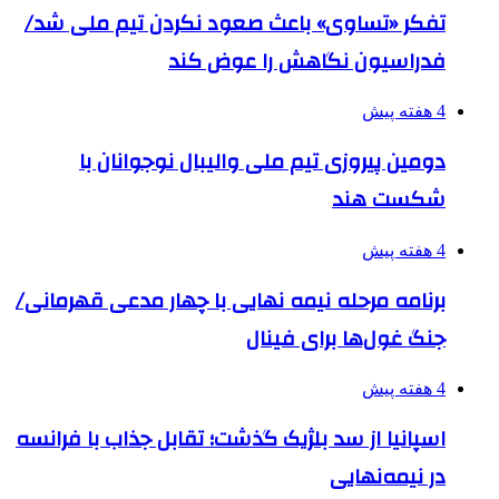
تفکر «تساوی» باعث صعود نکردن تیم ملی شد/
فدراسیون نگاهش را عوض کند
4 هفته پیش
دومین پیروزی تیم ملی والیبال نوجوانان با
شکست هند
4 هفته پیش
برنامه مرحله نیمه نهایی با چهار مدعی قهرمانی/
جنگ غول‌ها برای فینال
4 هفته پیش
اسپانیا از سد بلژیک گذشت؛ تقابل جذاب با فرانسه
در نیمه‌نهایی