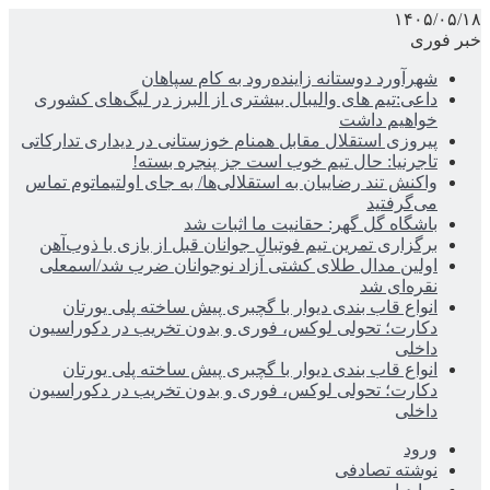
۱۴۰۵/۰۵/۱۸
خبر فوری
شهرآورد دوستانه زاینده‌رود به کام سپاهان
داعی:تیم های والیبال بیشتری از البرز در لیگ‌های کشوری
خواهیم داشت
پیروزی استقلال مقابل همنام خوزستانی در دیداری تدارکاتی
تاجرنیا: حال تیم خوب است جز پنجره بسته!
واکنش تند رضاییان به استقلالی‌ها/ به جای اولتیماتوم تماس
می‌گرفتید
باشگاه گل گهر: حقانیت ما اثبات شد
برگزاری تمرین تیم فوتبال جوانان قبل از بازی با ذوب‌آهن
اولین مدال طلای کشتی آزاد نوجوانان ضرب شد/اسمعلی
نقره‌ای شد
انواع قاب بندی دیوار با گچبری پیش ساخته پلی یورتان
دکارت؛ تحولی لوکس، فوری و بدون تخریب در دکوراسیون
داخلی
انواع قاب بندی دیوار با گچبری پیش ساخته پلی یورتان
دکارت؛ تحولی لوکس، فوری و بدون تخریب در دکوراسیون
داخلی
ورود
نوشته تصادفی