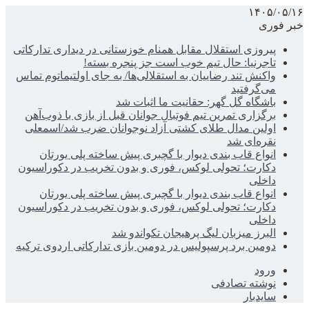
۱۴۰۵/۰۵/۱۶
خبر فوری
پیروزی استقلال مقابل همنام خوزستانی در دیداری تدارکاتی
تاجرنیا: حال تیم خوب است جز پنجره بسته!
واکنش تند رضاییان به استقلالی‌ها/ به جای اولتیماتوم تماس
می‌گرفتید
باشگاه گل گهر: حقانیت ما اثبات شد
برگزاری تمرین تیم فوتبال جوانان قبل از بازی با ذوب‌آهن
اولین مدال طلای کشتی آزاد نوجوانان ضرب شد/اسمعلی
نقره‌ای شد
انواع قاب بندی دیوار با گچبری پیش ساخته پلی یورتان
دکارت؛ تحولی لوکس، فوری و بدون تخریب در دکوراسیون
داخلی
انواع قاب بندی دیوار با گچبری پیش ساخته پلی یورتان
دکارت؛ تحولی لوکس، فوری و بدون تخریب در دکوراسیون
داخلی
البرز میزبان لیگ پرهیجان تکواندو شد
دومین برد پرسپولیس در دومین بازی تدارکاتی اردوی ترکیه
ورود
نوشته تصادفی
سایدبار