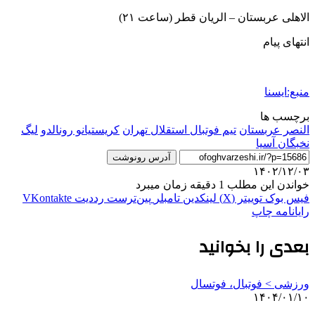
الاهلی عربستان – الریان قطر (ساعت ۲۱)
انتهای پیام
منبع:ایسنا
برچسب ها
النصر عربستان
تيم فوتبال استقلال تهران
کریستیانو رونالدو
لیگ
نخبگان آسیا
آدرس رونوشت
۱۴۰۲/۱۲/۰۳
خواندن این مطلب 1 دقیقه زمان میبرد
فیس بوک
توییتر (X)
لینکدین
‫تامبلر
‫پین‌ترست
‫رددیت
‫VKontakte
رایانامه
چاپ
بعدی را بخوانید
ورزشی > فوتبال، فوتسال
۱۴۰۴/۰۱/۱۰