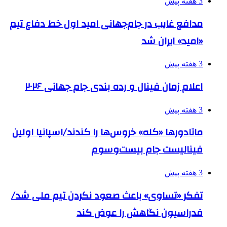
3 هفته پیش
مدافع غایب در جام‌جهانی امید اول خط دفاع تیم
«امید» ایران شد
3 هفته پیش
اعلام زمان فینال و رده بندی جام جهانی ۲۰۲۶
3 هفته پیش
ماتادورها «کله» خروس‌ها را کندند/اسپانیا اولین
فینالیست جام بیست‌وسوم
3 هفته پیش
تفکر «تساوی» باعث صعود نکردن تیم ملی شد/
فدراسیون نگاهش را عوض کند