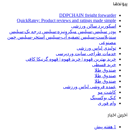
پیوندها
DDPCHAIN freight forwarder
QuickRatey: Product reviews and ratings made simple
اسکوربرد سالن ورزشی
پودر سیلیس-سیلیس میکرونیزه-سیلیس درجه یک-سیلیس
سندبلاست-سیلیس تصفیه آب-سیلیس استخر-سیلیس چمن
مصنوعی
تولیدی لباس ورزشی
خدمات طراحی سایت وردپرسی
خرید بهترین قهوه | خرید قهوه | قهوه گرنیکا کافی
خرید قسطی
صندوق طلا
صندوق طلا
صندوق طلا
عمده فروشی لباس ورزشی
کاشت مو
کیک بوکسینگ
وام فوری
آخرین اخبار
1 هفته پیش