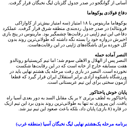
آسانی از گوانگجو در صدر جدول گلزنان لیگ نخبگان قرار گرفت.
دفاع فولادی یوکوهاما
یوکوهاما مارینوس با ۱۸ امتیاز (سه امتیاز بیش‌تر از کاوازاکی
فرونتاله) در صدر جدول رده‌بندی منطقه شرق قرار گرفت. عملکرد
دفاعی این تیم ژاپنی در رقابت‌ها چشمگیر بود. مارینوس در پنج بازی
اخیرش دروازه خود را بسته نگه داشته که طولانی‌ترین روند بدون
گل خورده برای باشگاه‌های ژاپنی در این رقابت‌هاست.
النصر آماده حمله
النصر پس از الهلال و الاهلی سوم شد؛ اما تیم کریستیانو رونالدو
هفت مسابقه خارج از خانه است که در این رقابت‌ها شکست
نخورده است. النصر در بازی رفت مرحله یک هشتم نهایی باید در
ورزشگاه باشکوه آزادی برابر استقلال ایران قرار گیرد که قطعا
آزمون سختی برای این تیم عربستانی است.
پایان خوش پاختاکور
پاختاکور به لطف برتری ۲ بر یک مقابل السد به دور بعدی آسیا راه
یافت. این پیروزی نه تنها به طولانی‌ترین روند بدون برد این تیم ازبک
در قاره (۸ بازی) پایان داد، بلکه باعث صعود این تیم نیز شد.
برنامه مرحله یک‌هشتم نهایی لیگ نخبگان آسیا (منطقه غرب)