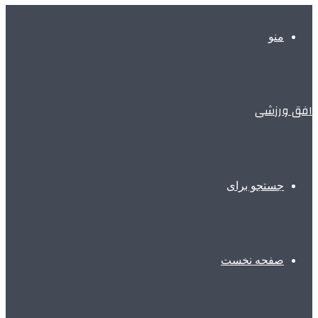
منو
افق ورزشی
جستجو برای
صفحه نخست