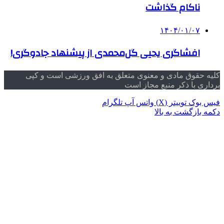
ناکام گذاشت
۱۴۰۴/۰۱/۰۷
افشاگری یحیی گل‌محمدی از پیشنهاد جادوگری!
کلیه حقوق مادی و معنوی متعلق به افق ورزشی است و کپی
برداری با ذکر منبع مجاز است
فیس بوک
توییتر (X)
واتس آپ
تلگرام
دکمه بازگشت به بالا