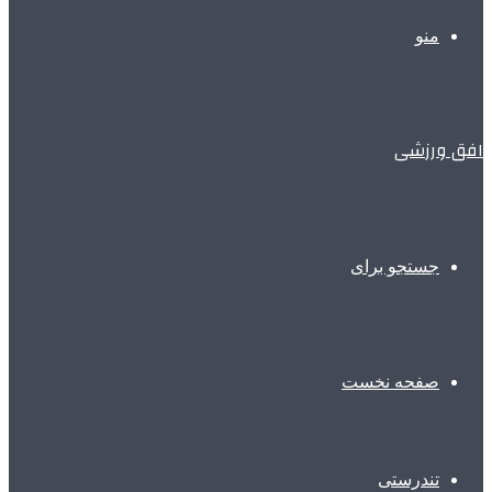
منو
افق ورزشی
جستجو برای
صفحه نخست
تندرستی