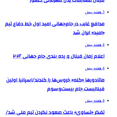
فینال مسابقات پدل قهرمانی کشور
3 هفته پیش
مدافع غایب در جام‌جهانی امید اول خط دفاع تیم
«امید» ایران شد
4 هفته پیش
اعلام زمان فینال و رده بندی جام جهانی ۲۰۲۶
4 هفته پیش
ماتادورها «کله» خروس‌ها را کندند/اسپانیا اولین
فینالیست جام بیست‌وسوم
4 هفته پیش
تفکر «تساوی» باعث صعود نکردن تیم ملی شد/