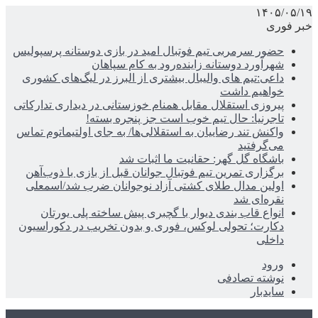
۱۴۰۵/۰۵/۱۹
خبر فوری
حضور سرمربی تیم فوتبال امید در بازی دوستانه پرسپولیس
شهرآورد دوستانه زاینده‌رود به کام سپاهان
داعی:تیم های والیبال بیشتری از البرز در لیگ‌های کشوری
خواهیم داشت
پیروزی استقلال مقابل همنام خوزستانی در دیداری تدارکاتی
تاجرنیا: حال تیم خوب است جز پنجره بسته!
واکنش تند رضاییان به استقلالی‌ها/ به جای اولتیماتوم تماس
می‌گرفتید
باشگاه گل گهر: حقانیت ما اثبات شد
برگزاری تمرین تیم فوتبال جوانان قبل از بازی با ذوب‌آهن
اولین مدال طلای کشتی آزاد نوجوانان ضرب شد/اسمعلی
نقره‌ای شد
انواع قاب بندی دیوار با گچبری پیش ساخته پلی یورتان
دکارت؛ تحولی لوکس، فوری و بدون تخریب در دکوراسیون
داخلی
ورود
نوشته تصادفی
سایدبار