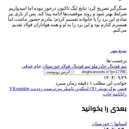
سنگرگیر
تصریح کرد: نتایج لیگ تاکنون درخور نبوده اما امیدواریم
شرایط بهتر شود و روند موفقیت‌ها ادامه پیدا کند. پس از بازی نیز
شادی این برد را با خانواده تقسیم کردم؛ مادرم حضور نداشت اما
همسرم کنارم بود و این برد را به او و همه هواداران فولاد تقدیم
می‌کنم.
منبع:مهر
برچسب ها
تیم فوتبال چادرملو
تیم فوتبال فولاد خوزستان
جام حذفی
آدرس رونوشت
۱۴۰۴/۰۹/۲۹
خواندن این مطلب 1 دقیقه زمان میبرد
فیس بوک
توییتر (X)
لینکدین
‫تامبلر
‫پین‌ترست
‫رددیت
‫VKontakte
رایانامه
چاپ
بعدی را بخوانید
استانها > خوزستان