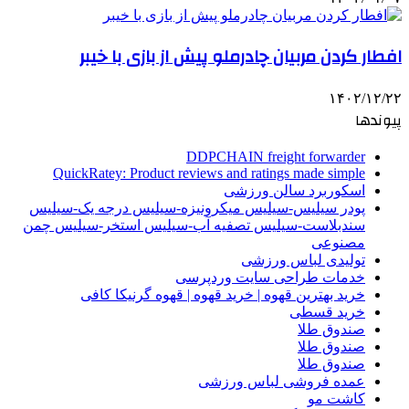
افطار کردن مربیان چادرملو پیش از بازی با خیبر
۱۴۰۲/۱۲/۲۲
پیوندها
DDPCHAIN freight forwarder
QuickRatey: Product reviews and ratings made simple
اسکوربرد سالن ورزشی
پودر سیلیس-سیلیس میکرونیزه-سیلیس درجه یک-سیلیس
سندبلاست-سیلیس تصفیه آب-سیلیس استخر-سیلیس چمن
مصنوعی
تولیدی لباس ورزشی
خدمات طراحی سایت وردپرسی
خرید بهترین قهوه | خرید قهوه | قهوه گرنیکا کافی
خرید قسطی
صندوق طلا
صندوق طلا
صندوق طلا
عمده فروشی لباس ورزشی
کاشت مو