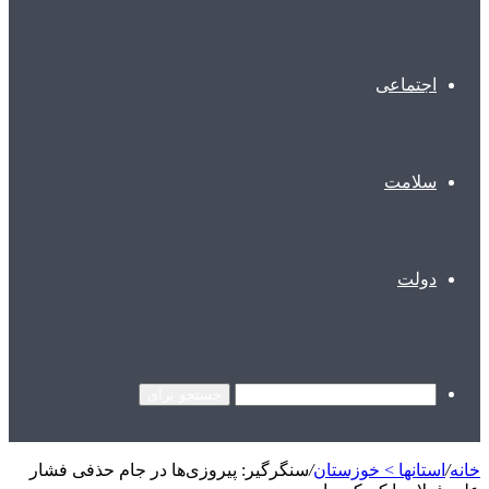
اجتماعی
سلامت
دولت
جستجو برای
خانه
/
استانها > خوزستان
/
سنگرگیر: پیروزی‌ها در جام حذفی فشار