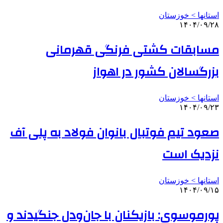
استانها > خوزستان
۱۴۰۴/۰۹/۲۸
مسابقات کشتی فرنگی قهرمانی
بزرگسالان کشور در اهواز
استانها > خوزستان
۱۴۰۴/۰۹/۲۳
صعود تیم فوتبال بانوان فولاد به پلی آف
نزدیک است
استانها > خوزستان
۱۴۰۴/۰۹/۱۵
پورموسوی: بازیکنان با جان‌ودل جنگیدند و