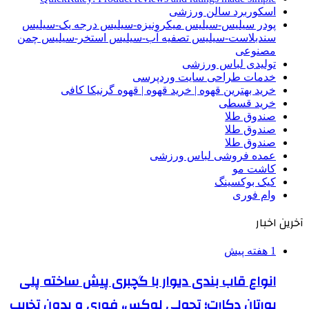
اسکوربرد سالن ورزشی
پودر سیلیس-سیلیس میکرونیزه-سیلیس درجه یک-سیلیس
سندبلاست-سیلیس تصفیه آب-سیلیس استخر-سیلیس چمن
مصنوعی
تولیدی لباس ورزشی
خدمات طراحی سایت وردپرسی
خرید بهترین قهوه | خرید قهوه | قهوه گرنیکا کافی
خرید قسطی
صندوق طلا
صندوق طلا
صندوق طلا
عمده فروشی لباس ورزشی
کاشت مو
کیک بوکسینگ
وام فوری
آخرین اخبار
1 هفته پیش
انواع قاب بندی دیوار با گچبری پیش ساخته پلی
یورتان دکارت؛ تحولی لوکس، فوری و بدون تخریب