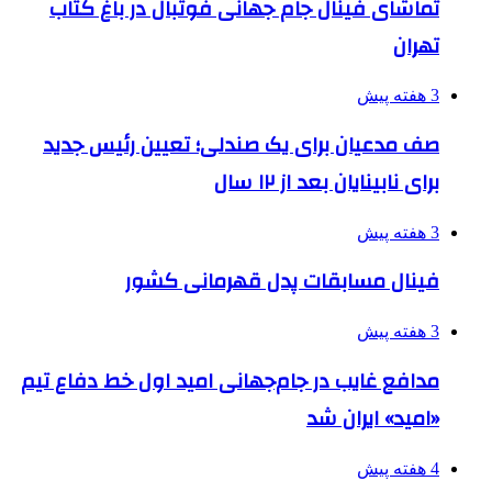
تماشای فینال جام جهانی فوتبال در باغ کتاب
تهران
3 هفته پیش
صف مدعیان برای یک صندلی؛ تعیین رئیس جدید
برای نابینایان بعد از ۱۲ سال
3 هفته پیش
فینال مسابقات پدل قهرمانی کشور
3 هفته پیش
مدافع غایب در جام‌جهانی امید اول خط دفاع تیم
«امید» ایران شد
4 هفته پیش