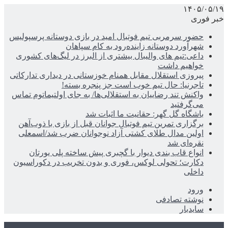
۱۴۰۵/۰۵/۱۹
خبر فوری
حضور سرمربی تیم فوتبال امید در بازی دوستانه پرسپولیس
شهرآورد دوستانه زاینده‌رود به کام سپاهان
داعی:تیم های والیبال بیشتری از البرز در لیگ‌های کشوری
خواهیم داشت
پیروزی استقلال مقابل همنام خوزستانی در دیداری تدارکاتی
تاجرنیا: حال تیم خوب است جز پنجره بسته!
واکنش تند رضاییان به استقلالی‌ها/ به جای اولتیماتوم تماس
می‌گرفتید
باشگاه گل گهر: حقانیت ما اثبات شد
برگزاری تمرین تیم فوتبال جوانان قبل از بازی با ذوب‌آهن
اولین مدال طلای کشتی آزاد نوجوانان ضرب شد/اسمعلی
نقره‌ای شد
انواع قاب بندی دیوار با گچبری پیش ساخته پلی یورتان
دکارت؛ تحولی لوکس، فوری و بدون تخریب در دکوراسیون
داخلی
ورود
نوشته تصادفی
سایدبار