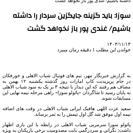
داشته باشیم/ غندی پور باز نخواهد گشت
سوزا: باید گزینه جایگزین سردار را داشته
باشیم/ غندی پور باز نخواهد گشت
۱۴۰۳/۱۱/۱۳
خواندن این مطلب 1 دقیقه زمان میبرد
به گزارش خبرنگار مهر، تیم های فوتبال شباب الاهلی و خورفکان
در جام پریزیدنت کاپ امارات روز گذشته یکشنبه ۱۲ بهمن به
مصاف هم رفتند که این دیدار با نتیجه ۳ بر یک به سود شباب الاهلی
به پایان رسید تا شاگردان «پائولو سوزا» راهی مرحله نیمه نهایی این
مسابقات شوند.
سعید عزت اللهی هافبک ایرانی شباب الاهلی در وقت های اضافه
نیمه اول موفق شد گل اول تیمش را به ثمر برساند.
پائولو سوزا سرمربی شباب الاهلی در رابطه با این بازی اظهار
داشت: نگرانی و سردرگمی بابت مصدومیت برخی بازیکنان به ویژه