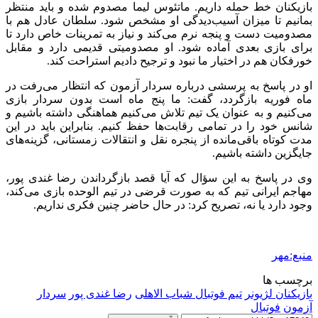
بازیکنان خط حمله داریم. ماتئوس لیما مصدوم شده و باید منتظر
بمانیم تا میزان آسیب‌دیدگی او مشخص شود. سلطان عادل هم با
مصدومیت دست و پنجه نرم می‌کند و نیاز به تمرینات خاص دارد تا
برای بازی بعدی آماده شود. او مصدومیتی قدیمی دارد و مقابل
خورفکان هم در اختیار ما نبود و ترجیح دادیم استراحت کند.
او در پاسخ به پرسشی درباره سردار آزمون که انتظار می‌رفت در
ماه فوریه بازگردد، گفت: ما پنج ماه است بدون سردار بازی
می‌کنیم و به عنوان یک تیم تلاش می‌کنیم هماهنگی داشته باشیم و
شانس خود را در تمامی رقابت‌ها حفظ کنیم. بنابراین باید در این
مدت کوتاه باقی‌مانده از پنجره نقل و انتقالات زمستانی، گزینه‌های
جایگزین داشته باشیم.
وی در پاسخ به این سؤال که آیا قصد بازگرداندن رضا غندی پور،
مهاجم ایرانی تیم که به صورت قرضی در تیم الوحده بازی می‌کند،
وجود دارد یا نه، تصریح کرد: در حال حاضر چنین فکری نداریم.
منبع:مهر
برچسب ها
بازیکنان لژیونر
تیم فوتبال شباب الاهلی
رضا غندی پور
سردار
آزمون
فوتبال