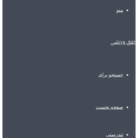
منو
افق ورزشی
جستجو برای
صفحه نخست
تندرستی