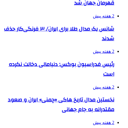
قهرمان جهان شد
2 هفته پیش
شانس یک مدال طلا برای ایران/ ۳ فرنگی‌کار حذف
شدند
2 هفته پیش
رئیس فدراسیون بوکس: دنیامالی دخالت نکرده
است
2 هفته پیش
نخستین مدال تاریخ هاکی «چمنی» ایران و صعود
مقتدرانه به جام جهانی
2 هفته پیش