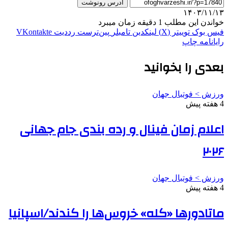
آدرس رونوشت
۱۴۰۳/۱۱/۱۳
خواندن این مطلب 1 دقیقه زمان میبرد
فیس بوک
توییتر (X)
لینکدین
‫تامبلر
‫پین‌ترست
‫رددیت
‫VKontakte
رایانامه
چاپ
بعدی را بخوانید
ورزش > فوتبال جهان
4 هفته پیش
اعلام زمان فینال و رده بندی جام جهانی
۲۰۲۶
ورزش > فوتبال جهان
4 هفته پیش
ماتادورها «کله» خروس‌ها را کندند/اسپانیا