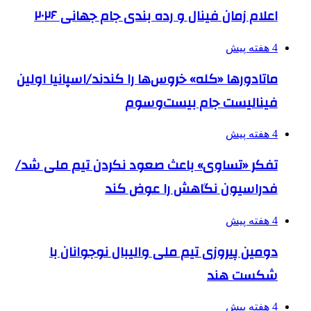
اعلام زمان فینال و رده بندی جام جهانی ۲۰۲۶
4 هفته پیش
ماتادورها «کله» خروس‌ها را کندند/اسپانیا اولین
فینالیست جام بیست‌وسوم
4 هفته پیش
تفکر «تساوی» باعث صعود نکردن تیم ملی شد/
فدراسیون نگاهش را عوض کند
4 هفته پیش
دومین پیروزی تیم ملی والیبال نوجوانان با
شکست هند
4 هفته پیش