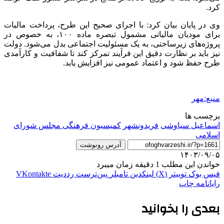
کرد.
وی در پایان بیان کرد: با اجرای صحیح این طرح، پرداخت مالیات
برای
مودیان
مالیاتی مشمول تبصره ماده ۱۰۰، به خصوص در
پروژه‌های زیرساختی، به یک مسئولیت اجتماعی بدل می‌شود. دولت
نیز باید بر نظارت دقیق این فرآیند تمرکز کند تا شفافیت و کارآمدی
طرح حفظ شود و اعتماد عمومی نیز افزایش یابد.
منبع:مهر
برچسب ها
اسماعیل سیاوشی
فریدونشهر
کمیسیون فرهنگی مجلس شورای
اسلامی
آدرس رونوشت
۱۴۰۳/۰۹/۰۵
خواندن این مطلب 1 دقیقه زمان میبرد
فیس بوک
توییتر (X)
لینکدین
‫تامبلر
‫پین‌ترست
‫رددیت
‫VKontakte
رایانامه
چاپ
بعدی را بخوانید