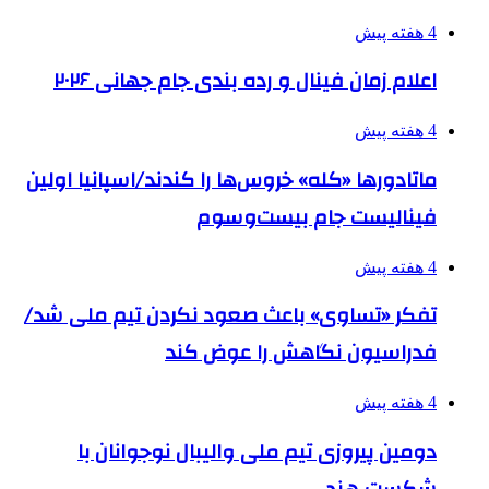
4 هفته پیش
اعلام زمان فینال و رده بندی جام جهانی ۲۰۲۶
4 هفته پیش
ماتادورها «کله» خروس‌ها را کندند/اسپانیا اولین
فینالیست جام بیست‌وسوم
4 هفته پیش
تفکر «تساوی» باعث صعود نکردن تیم ملی شد/
فدراسیون نگاهش را عوض کند
4 هفته پیش
دومین پیروزی تیم ملی والیبال نوجوانان با
شکست هند