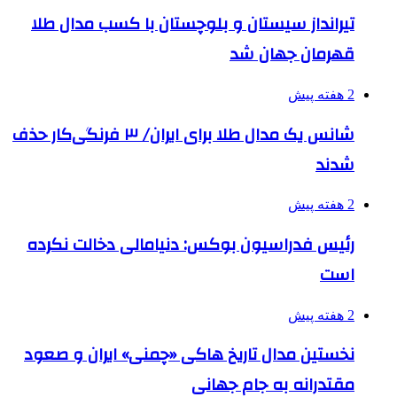
تیرانداز سیستان و بلوچستان با کسب مدال طلا
قهرمان جهان شد
2 هفته پیش
شانس یک مدال طلا برای ایران/ ۳ فرنگی‌کار حذف
شدند
2 هفته پیش
رئیس فدراسیون بوکس: دنیامالی دخالت نکرده
است
2 هفته پیش
نخستین مدال تاریخ هاکی «چمنی» ایران و صعود
مقتدرانه به جام جهانی