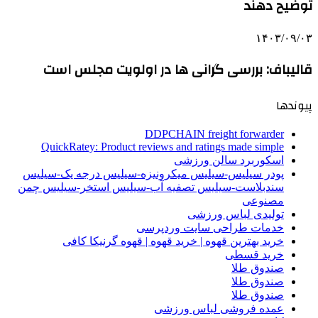
توضیح دهند
۱۴۰۳/۰۹/۰۳
قالیباف: بررسی گرانی ها در اولویت مجلس است
پیوندها
DDPCHAIN freight forwarder
QuickRatey: Product reviews and ratings made simple
اسکوربرد سالن ورزشی
پودر سیلیس-سیلیس میکرونیزه-سیلیس درجه یک-سیلیس
سندبلاست-سیلیس تصفیه آب-سیلیس استخر-سیلیس چمن
مصنوعی
تولیدی لباس ورزشی
خدمات طراحی سایت وردپرسی
خرید بهترین قهوه | خرید قهوه | قهوه گرنیکا کافی
خرید قسطی
صندوق طلا
صندوق طلا
صندوق طلا
عمده فروشی لباس ورزشی