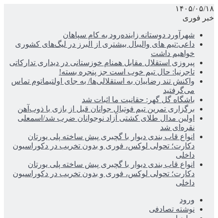
۱۴۰۵/۰۵/۱۸
خبر فوری
شهرآورد دوستانه زاینده‌رود به کام سپاهان
داعی:تیم های والیبال بیشتری از البرز در لیگ‌های کشوری
خواهیم داشت
پیروزی استقلال مقابل همنام خوزستانی در دیداری تدارکاتی
تاجرنیا: حال تیم خوب است جز پنجره بسته!
واکنش تند رضاییان به استقلالی‌ها/ به جای اولتیماتوم تماس
می‌گرفتید
باشگاه گل گهر: حقانیت ما اثبات شد
برگزاری تمرین تیم فوتبال جوانان قبل از بازی با ذوب‌آهن
اولین مدال طلای کشتی آزاد نوجوانان ضرب شد/اسمعلی
نقره‌ای شد
انواع قاب بندی دیوار با گچبری پیش ساخته پلی یورتان
دکارت؛ تحولی لوکس، فوری و بدون تخریب در دکوراسیون
داخلی
انواع قاب بندی دیوار با گچبری پیش ساخته پلی یورتان
دکارت؛ تحولی لوکس، فوری و بدون تخریب در دکوراسیون
داخلی
ورود
نوشته تصادفی