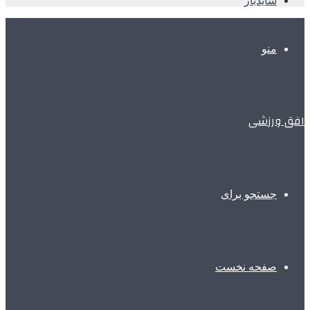
سایدبار
منو
افق ورزشی
جستجو برای
صفحه نخست