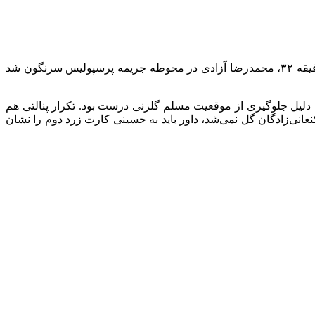
مهدی سیدعلی، کارشناس داوری و داور پیشین لیگ برتر فوتبال ایران در گفت‌وگو با ایسنا در خصوص کارشناسی داوری داربی گفت: در دقیقه ۳۲، محمدرضا آزادی در محوطه جریمه پرسپولیس سرنگون شد
ه دلیل جلوگیری از موقعیت مسلم گلزنی درست بود. تکرار پنالتی هم
نعانی‌زادگان گل نمی‌شد، داور باید به حسینی کارت زرد دوم را نشان