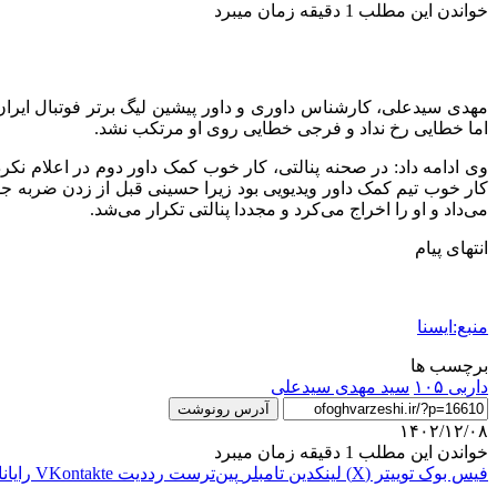
خواندن این مطلب 1 دقیقه زمان میبرد
اما خطایی رخ نداد و فرجی خطایی روی او مرتکب نشد.
وی ادامه داد: در صحنه پنالتی، کار خوب کمک داور دوم در اعلام نک
کار خوب تیم کمک داور ویدیویی بود زیرا حسینی قبل از زدن ضربه جلو 
می‌داد و او را اخراج می‌کرد و مجددا پنالتی تکرار می‌شد.
انتهای پیام
منبع:ایسنا
برچسب ها
داربی ۱۰۵
سید مهدی سیدعلی
آدرس رونوشت
۱۴۰۲/۱۲/۰۸
خواندن این مطلب 1 دقیقه زمان میبرد
فیس بوک
توییتر (X)
لینکدین
‫تامبلر
‫پین‌ترست
‫رددیت
‫VKontakte
رایان