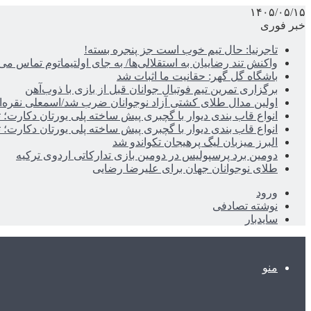
۱۴۰۵/۰۵/۱۵
خبر فوری
تاجرنیا: حال تیم خوب است جز پنجره بسته!
واکنش تند رضاییان به استقلالی‌ها/ به جای اولتیماتوم تماس می‌
باشگاه گل گهر: حقانیت ما اثبات شد
برگزاری تمرین تیم فوتبال جوانان قبل از بازی با ذوب‌آهن
اولین مدال طلای کشتی آزاد نوجوانان ضرب شد/اسمعلی نقره‌
انواع قاب بندی دیوار با گچبری پیش ساخته پلی یورتان دکارت
انواع قاب بندی دیوار با گچبری پیش ساخته پلی یورتان دکارت
البرز میزبان لیگ پرهیجان تکواندو شد
دومین برد پرسپولیس در دومین بازی تدارکاتی اردوی ترکیه
طلای نوجوانان جهان برای علیرضا رضایی
ورود
نوشته تصادفی
سایدبار
منو