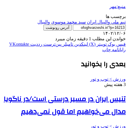
منبع:مهر
برچسب ها
تیم ملی والیبال ایران
سید محمد موسوی
والیبال
آدرس رونوشت
۱۴۰۲/۱۲/۰۶
خواندن این مطلب 1 دقیقه زمان میبرد
فیس بوک
توییتر (X)
لینکدین
‫تامبلر
‫پین‌ترست
‫رددیت
‫VKontakte
رایانامه
چاپ
بعدی را بخوانید
ورزش > توپ و تور
3 هفته پیش
تنیس ایران در مسیر درستی است/در ناگویا
مدال می‌خواهیم اما قول نمی‌دهیم
ورزش > توپ و تور