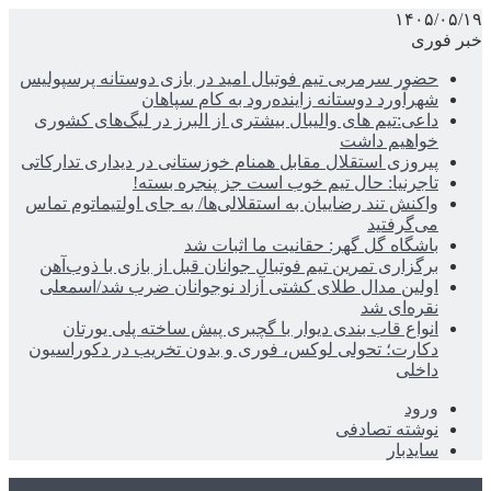
۱۴۰۵/۰۵/۱۹
خبر فوری
حضور سرمربی تیم فوتبال امید در بازی دوستانه پرسپولیس
شهرآورد دوستانه زاینده‌رود به کام سپاهان
داعی:تیم های والیبال بیشتری از البرز در لیگ‌های کشوری
خواهیم داشت
پیروزی استقلال مقابل همنام خوزستانی در دیداری تدارکاتی
تاجرنیا: حال تیم خوب است جز پنجره بسته!
واکنش تند رضاییان به استقلالی‌ها/ به جای اولتیماتوم تماس
می‌گرفتید
باشگاه گل گهر: حقانیت ما اثبات شد
برگزاری تمرین تیم فوتبال جوانان قبل از بازی با ذوب‌آهن
اولین مدال طلای کشتی آزاد نوجوانان ضرب شد/اسمعلی
نقره‌ای شد
انواع قاب بندی دیوار با گچبری پیش ساخته پلی یورتان
دکارت؛ تحولی لوکس، فوری و بدون تخریب در دکوراسیون
داخلی
ورود
نوشته تصادفی
سایدبار