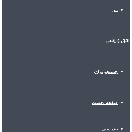
منو
افق ورزشی
جستجو برای
صفحه نخست
تندرستی