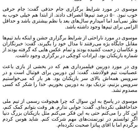
موسوی در مورد شرایط برگزاری جام حذفی گفت: جام حرفی
خوب نبود. ۵۰ درصد تیم‌ها انصراف دادند. از ابتدا هم خیلی خوب به
نظر نمی‌آمد اما امیدارم سال‌های بعد با نظم بیشتری باشد و حداقل
الزامی برای تیم‌ها وجود داشته باشد.
موسوی در مورد ناراحتی از شرایط برگزاری جشن و اینکه باید تیم‌ها
مقابل جایگاه یژه می‌رفتند تا مدال خود را بگیرند، گفت: خبرنگاران
و عکاسان زحمت کشیده بودند و تمام عکس‌ هایی که گرفته بودند از
شماره بازیکنان بود. ایرادات کوچکی در برگزاری وجود داشت.
وی در مورد دوربین فیلمبرداری هم که در بخشی از بازی باعث
عصبانیت تیم فولادشد، گفت: این دوربین برای فوتبال است و در
سرویس همه‌اش بالای سر بازیکنان بود. هر بار که می‌خواستیم
سرویس بزنیم، نزدیک بود به دوربین بخوریم. خدا را شکر که کسی
مصدوم نشد.
موسوی در پاسخ به این سوال که چرا هیچوقت رسمی از تیم ملی
خداحافظی نکرده‌ای، گفت: جوابی ندارم. هر وقت بتوانم کمک کنم،
این کار را می‌کنم حتی به این فکر می‌کنم مثل بازیکنان بزرگ دنیا
اگر توانستم در تورنمنت‌های مهم شرکت کنم. شاید هوس کردم
برگردم اما با اقای پیاتزا صحبت نکرده‌ام.