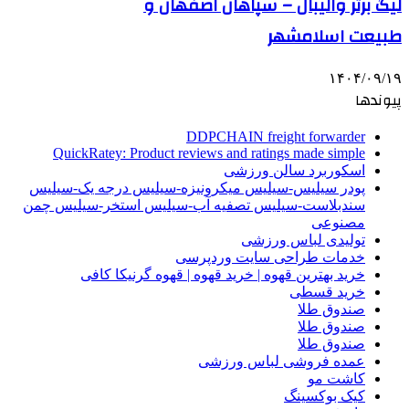
لیگ برتر والیبال – سپاهان اصفهان و
طبیعت اسلامشهر
۱۴۰۴/۰۹/۱۹
پیوندها
DDPCHAIN freight forwarder
QuickRatey: Product reviews and ratings made simple
اسکوربرد سالن ورزشی
پودر سیلیس-سیلیس میکرونیزه-سیلیس درجه یک-سیلیس
سندبلاست-سیلیس تصفیه آب-سیلیس استخر-سیلیس چمن
مصنوعی
تولیدی لباس ورزشی
خدمات طراحی سایت وردپرسی
خرید بهترین قهوه | خرید قهوه | قهوه گرنیکا کافی
خرید قسطی
صندوق طلا
صندوق طلا
صندوق طلا
عمده فروشی لباس ورزشی
کاشت مو
کیک بوکسینگ