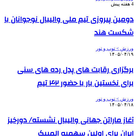
4 هفته پیش
دومین پیروزی تیم ملی والیبال نوجوانان با
شکست هند
ورزش > توپ و تور
۱۴۰۵/۰۴/۱۹
برگزاری رقابت های پدل رده های سنی
برای نخستین بار با حضور ۴۲ تیم
ورزش > توپ و تور
۱۴۰۵/۰۴/۱۸
آغاز ماراتن جهانی والیبال نشسته/ دورخیز
ایران برای اولین سهمیه المپیک