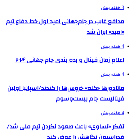
3 هفته پیش
مدافع غایب در جام‌جهانی امید اول خط دفاع تیم
«امید» ایران شد
4 هفته پیش
اعلام زمان فینال و رده بندی جام جهانی ۲۰۲۶
4 هفته پیش
ماتادورها «کله» خروس‌ها را کندند/اسپانیا اولین
فینالیست جام بیست‌وسوم
4 هفته پیش
تفکر «تساوی» باعث صعود نکردن تیم ملی شد/
فدراسیون نگاهش را عوض کند