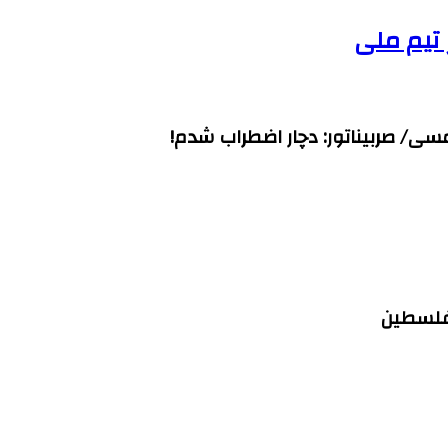
ی/ صربیناتور: دچار اضطراب شدم!
 فلسطین