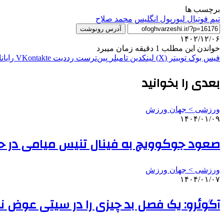
برچسب ها
تیم فوتبال لیورپول انگلیس
محمد صلاح
آدرس رونوشت
۱۴۰۲/۱۲/۰۶
خواندن این مطلب 1 دقیقه زمان میبرد
فیس بوک
توییتر (X)
لینکدین
‫تامبلر
‫پین‌ترست
‫رددیت
‫VKontakte
رایان
بعدی را بخوانید
ورزشی > جهان ورزش
۱۴۰۴/۰۱/۰۹
صعود جوکوویچ به فینال تنیس میامی در حض
ورزشی > جهان ورزش
۱۴۰۴/۰۱/۰۷
آگوئرو: یک فصل بد چیزی را در سیتی عوض 