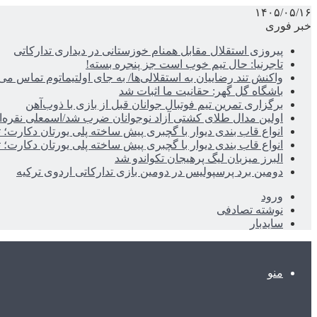
۱۴۰۵/۰۵/۱۶
خبر فوری
پیروزی استقلال مقابل همنام خوزستانی در دیداری تدارکاتی
تاجرنیا: حال تیم خوب است جز پنجره بسته!
واکنش تند رضاییان به استقلالی‌ها/ به جای اولتیماتوم تماس می‌
باشگاه گل گهر: حقانیت ما اثبات شد
برگزاری تمرین تیم فوتبال جوانان قبل از بازی با ذوب‌آهن
اولین مدال طلای کشتی آزاد نوجوانان ضرب شد/اسمعلی نقره‌
انواع قاب بندی دیوار با گچبری پیش ساخته پلی یورتان دکارت
انواع قاب بندی دیوار با گچبری پیش ساخته پلی یورتان دکارت
البرز میزبان لیگ پرهیجان تکواندو شد
دومین برد پرسپولیس در دومین بازی تدارکاتی اردوی ترکیه
ورود
نوشته تصادفی
سایدبار
منو