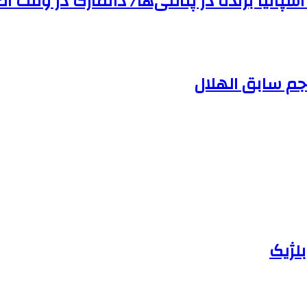
سپانیا برنده در پنالتی‌ها/ دانمارک در وقت‌ ا
لژیک