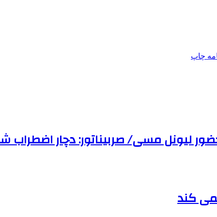
امه
چاپ
ور لیونل مسی/ صربیناتور: دچار اضطراب شد
نمی کند