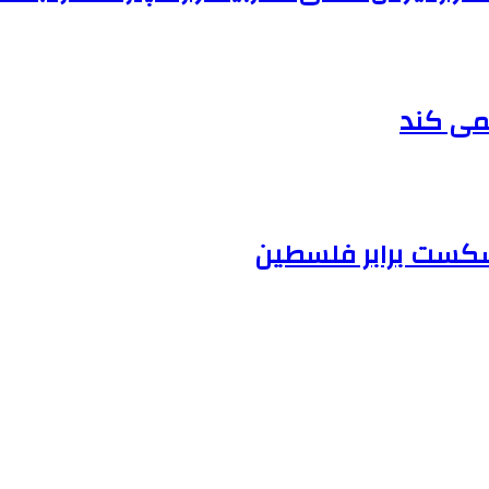
نمی کند
 شکست برابر فلسطین