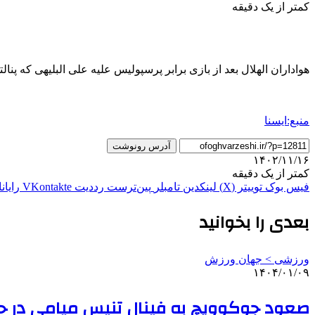
کمتر از یک دقیقه
هواداران الهلال بعد از بازی برابر پرسپولیس علیه علی البلیهی که پنالت
منبع:ایسنا
آدرس رونوشت
۱۴۰۲/۱۱/۱۶
کمتر از یک دقیقه
فیس بوک
توییتر (X)
لینکدین
‫تامبلر
‫پین‌ترست
‫رددیت
‫VKontakte
رایان
بعدی را بخوانید
ورزشی > جهان ورزش
۱۴۰۴/۰۱/۰۹
صعود جوکوویچ به فینال تنیس میامی در حض