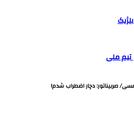
لژیک
ی/ صربیناتور: دچار اضطراب شدم!