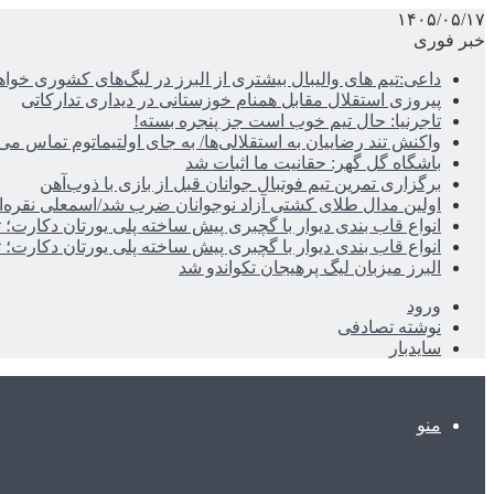
۱۴۰۵/۰۵/۱۷
خبر فوری
داعی:تیم های والیبال بیشتری از البرز در لیگ‌های کشوری خوا
پیروزی استقلال مقابل همنام خوزستانی در دیداری تدارکاتی
تاجرنیا: حال تیم خوب است جز پنجره بسته!
واکنش تند رضاییان به استقلالی‌ها/ به جای اولتیماتوم تماس می‌
باشگاه گل گهر: حقانیت ما اثبات شد
برگزاری تمرین تیم فوتبال جوانان قبل از بازی با ذوب‌آهن
اولین مدال طلای کشتی آزاد نوجوانان ضرب شد/اسمعلی نقره‌
انواع قاب بندی دیوار با گچبری پیش ساخته پلی یورتان دکارت
انواع قاب بندی دیوار با گچبری پیش ساخته پلی یورتان دکارت
البرز میزبان لیگ پرهیجان تکواندو شد
ورود
نوشته تصادفی
سایدبار
منو