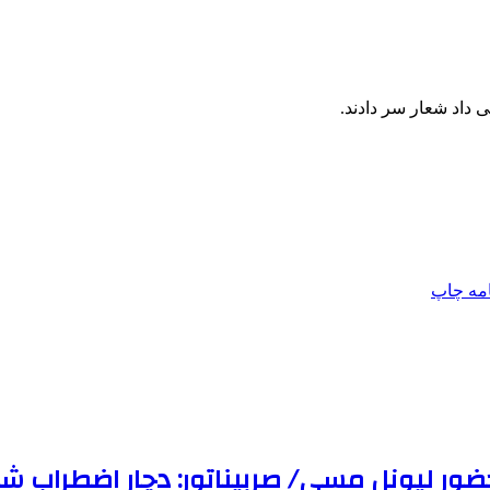
ی داد شعار سر دادند.
امه
چاپ
ور لیونل مسی/ صربیناتور: دچار اضطراب شد