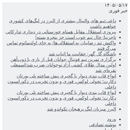
۱۴۰۵/۰۵/۱۷
خبر فوری
داعی:تیم های والیبال بیشتری از البرز در لیگ‌های کشوری
خواهیم داشت
پیروزی استقلال مقابل همنام خوزستانی در دیداری تدارکاتی
تاجرنیا: حال تیم خوب است جز پنجره بسته!
واکنش تند رضاییان به استقلالی‌ها/ به جای اولتیماتوم تماس
می‌گرفتید
باشگاه گل گهر: حقانیت ما اثبات شد
برگزاری تمرین تیم فوتبال جوانان قبل از بازی با ذوب‌آهن
اولین مدال طلای کشتی آزاد نوجوانان ضرب شد/اسمعلی
نقره‌ای شد
انواع قاب بندی دیوار با گچبری پیش ساخته پلی یورتان
دکارت؛ تحولی لوکس، فوری و بدون تخریب در دکوراسیون
داخلی
انواع قاب بندی دیوار با گچبری پیش ساخته پلی یورتان
دکارت؛ تحولی لوکس، فوری و بدون تخریب در دکوراسیون
داخلی
البرز میزبان لیگ پرهیجان تکواندو شد
ورود
نوشته تصادفی