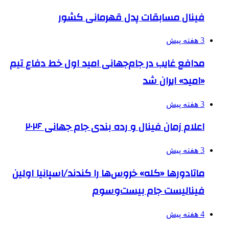
فینال مسابقات پدل قهرمانی کشور
3 هفته پیش
مدافع غایب در جام‌جهانی امید اول خط دفاع تیم
«امید» ایران شد
3 هفته پیش
اعلام زمان فینال و رده بندی جام جهانی ۲۰۲۶
3 هفته پیش
ماتادورها «کله» خروس‌ها را کندند/اسپانیا اولین
فینالیست جام بیست‌وسوم
4 هفته پیش