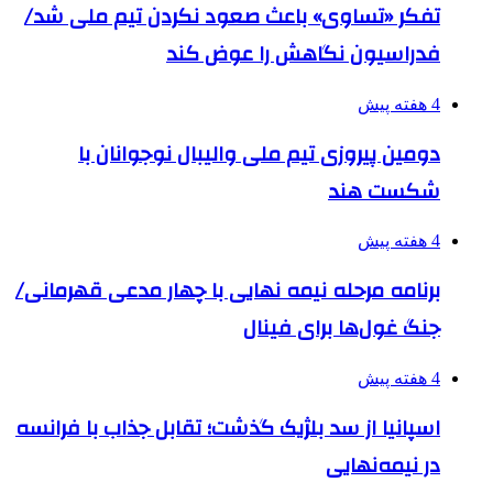
تفکر «تساوی» باعث صعود نکردن تیم ملی شد/
فدراسیون نگاهش را عوض کند
4 هفته پیش
دومین پیروزی تیم ملی والیبال نوجوانان با
شکست هند
4 هفته پیش
برنامه مرحله نیمه نهایی با چهار مدعی قهرمانی/
جنگ غول‌ها برای فینال
4 هفته پیش
اسپانیا از سد بلژیک گذشت؛ تقابل جذاب با فرانسه
در نیمه‌نهایی