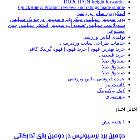
DDPCHAIN freight forwarder
QuickRatey: Product reviews and ratings made simple
اسکوربرد سالن ورزشی
پودر سیلیس-سیلیس میکرونیزه-سیلیس درجه یک-سیلیس
سندبلاست-سیلیس تصفیه آب-سیلیس استخر-سیلیس چمن
مصنوعی
تولیدی لباس ورزشی
خدمات طراحی سایت وردپرسی
خرید بهترین قهوه | خرید قهوه | قهوه گرنیکا کافی
خرید قسطی
صندوق طلا
صندوق طلا
صندوق طلا
عمده فروشی لباس ورزشی
کاشت مو
کیک بوکسینگ
وام فوری
آخرین اخبار
1 هفته پیش
دومین برد پرسپولیس در دومین بازی تدارکاتی