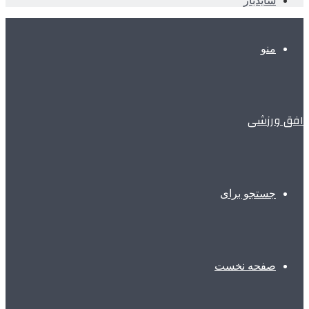
سایدبار
منو
افق ورزشی
جستجو برای
صفحه نخست