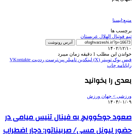
منبع:ایسنا
برچسب ها
تیم فوتبال الهلال عربستان
آدرس رونوشت
۱۴۰۲/۱۲/۱۰
خواندن این مطلب 1 دقیقه زمان میبرد
فیس بوک
توییتر (X)
لینکدین
‫تامبلر
‫پین‌ترست
‫رددیت
‫VKontakte
رایانامه
چاپ
بعدی را بخوانید
ورزشی > جهان ورزش
۱۴۰۴/۰۱/۰۹
صعود جوکوویچ به فینال تنیس میامی در
حضور لیونل مسی/ صربیناتور: دچار اضطراب