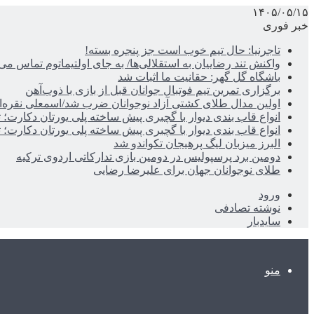
۱۴۰۵/۰۵/۱۵
خبر فوری
تاجرنیا: حال تیم خوب است جز پنجره بسته!
واکنش تند رضاییان به استقلالی‌ها/ به جای اولتیماتوم تماس می‌
باشگاه گل گهر: حقانیت ما اثبات شد
برگزاری تمرین تیم فوتبال جوانان قبل از بازی با ذوب‌آهن
اولین مدال طلای کشتی آزاد نوجوانان ضرب شد/اسمعلی نقره‌
انواع قاب بندی دیوار با گچبری پیش ساخته پلی یورتان دکارت
انواع قاب بندی دیوار با گچبری پیش ساخته پلی یورتان دکارت
البرز میزبان لیگ پرهیجان تکواندو شد
دومین برد پرسپولیس در دومین بازی تدارکاتی اردوی ترکیه
طلای نوجوانان جهان برای علیرضا رضایی
ورود
نوشته تصادفی
سایدبار
منو