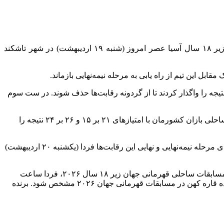
به گزارش خبرگزاری مهر و به نقل از دپارتمان ارتباطات فدراسیون والیبال، مرحله یک چهارم نهایی مسابقات والیبال ساحلی قهرمانی زیر ۱۸ سال آسیا عصر امروز (شنبه ۱۹ اردیبهشت) در شهر تاشکند
ل این تیم از راه یابی به مرحله نیمه‌نهایی بازماند.
پوشان ایران در ست‌ اول این دیدار ۲۱ بر ۱۸ به پیروزی رسیدند، اما در ست‌های دوم و سوم این دیدار با امتیازهای ۲۱ بر ۱۱ و ۱۵ بر ۱۰ نتیجه را واگذار کردند تا از گردونه رقابت‌ها حذف شوند. در ست سوم
تیم ملی والیبال ساحلی ایران دو (سیدسینا آل یاسین و وهاب اونق) نیز در این مرحله به مصاف قطر رفت و دو بر صفر مغلوب این تیم شد. ساحلی بازان کشورمان با امتیازهای ۲۱ بر ۱۵ و ۲۶ بر ۲۴ نتیجه را
همچنین در دیگر دیدارهای این مرحله تیم‌های استرالیا موفق به شکست ژاپن و تایلند شدند تا در مرحله نیمه‌نهایی حریف یکدیگر شوند. دیدارهای مرحله نیمه‌نهایی و نهایی این رقابت‌ها فردا (یکشنبه ۲۰ اردیبهشت)
با توجه به صعود دو نماینده استرالیا به مرحله نیمه‌نهایی و همچنین طبق قوانین فدراسیون جهانی مبنی بر حضور چهار کشور از قاره آسیا در مسابقات ساحلی قهرمانی جهان زیر ۱۸ سال ۲۰۲۶، فردا ساعت
۱۲:۵۰ دقیقه به وقت محلی دیداری بین تیم‌های ایران یک (امیررضا جمشیدی و امین وکیلی) و ژاپن برگزار خواهد شد تا تکلیف چهارمین نماینده قاره کهن در مسابقات قهرمانی جهان ۲۰۲۶ مشخص شود. برنده