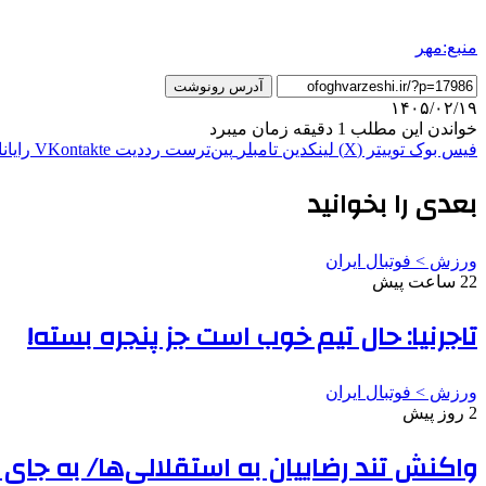
منبع:مهر
آدرس رونوشت
۱۴۰۵/۰۲/۱۹
خواندن این مطلب 1 دقیقه زمان میبرد
فیس بوک
توییتر (X)
لینکدین
‫تامبلر
‫پین‌ترست
‫رددیت
‫VKontakte
رایان
بعدی را بخوانید
ورزش > فوتبال ایران
22 ساعت پیش
تاجرنیا: حال تیم خوب است جز پنجره بسته!
ورزش > فوتبال ایران
2 روز پیش
واکنش تند رضاییان به استقلالی‌ها/ به جای