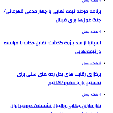
4 هفته پیش
برنامه مرحله نیمه نهایی با چهار مدعی قهرمانی/
جنگ غول‌ها برای فینال
4 هفته پیش
اسپانیا از سد بلژیک گذشت؛ تقابل جذاب با فرانسه
در نیمه‌نهایی
4 هفته پیش
برگزاری رقابت های پدل رده های سنی برای
نخستین بار با حضور ۴۲ تیم
4 هفته پیش
آغاز ماراتن جهانی والیبال نشسته/ دورخیز ایران