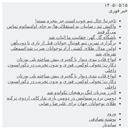
۱۴۰۵/۰۵/۱۵
خبر فوری
تاجرنیا: حال تیم خوب است جز پنجره بسته!
واکنش تند رضاییان به استقلالی‌ها/ به جای اولتیماتوم تماس
می‌گرفتید
باشگاه گل گهر: حقانیت ما اثبات شد
برگزاری تمرین تیم فوتبال جوانان قبل از بازی با ذوب‌آهن
اولین مدال طلای کشتی آزاد نوجوانان ضرب شد/اسمعلی
نقره‌ای شد
انواع قاب بندی دیوار با گچبری پیش ساخته پلی یورتان
دکارت؛ تحولی لوکس، فوری و بدون تخریب در دکوراسیون
داخلی
انواع قاب بندی دیوار با گچبری پیش ساخته پلی یورتان
دکارت؛ تحولی لوکس، فوری و بدون تخریب در دکوراسیون
داخلی
البرز میزبان لیگ پرهیجان تکواندو شد
دومین برد پرسپولیس در دومین بازی تدارکاتی اردوی ترکیه
طلای نوجوانان جهان برای علیرضا رضایی
ورود
نوشته تصادفی
سایدبار