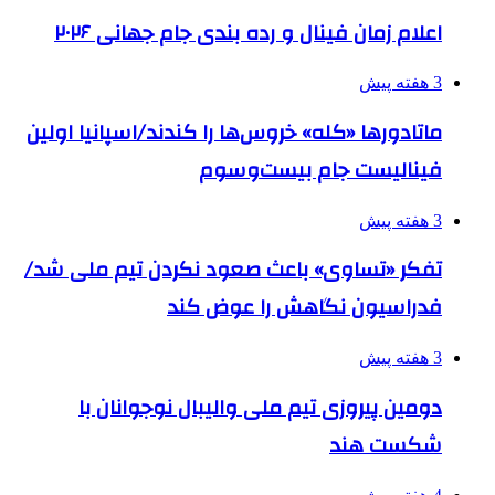
اعلام زمان فینال و رده بندی جام جهانی ۲۰۲۶
3 هفته پیش
ماتادورها «کله» خروس‌ها را کندند/اسپانیا اولین
فینالیست جام بیست‌وسوم
3 هفته پیش
تفکر «تساوی» باعث صعود نکردن تیم ملی شد/
فدراسیون نگاهش را عوض کند
3 هفته پیش
دومین پیروزی تیم ملی والیبال نوجوانان با
شکست هند