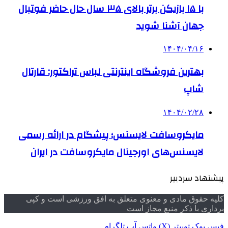
با ۱۵ بازیکن برتر بالای ۳۵ سال حال حاضر فوتبال
جهان آشنا شوید
۱۴۰۴/۰۴/۱۶
بهترین فروشگاه اینترنتی لباس تراکتور: قارتال
شاپ
۱۴۰۴/۰۲/۲۸
مایکروسافت لایسنس؛ پیشگام در ارائه رسمی
لایسنس‌های اورجینال مایکروسافت در ایران
پیشنهاد سردبیر
کلیه حقوق مادی و معنوی متعلق به افق ورزشی است و کپی
برداری با ذکر منبع مجاز است
فیس بوک
توییتر (X)
واتس آپ
تلگرام