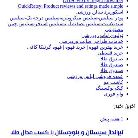
DDPCHAIN freight forwarder
QuickRatey: Product reviews and ratings made simple
اسکوربرد سالن ورزشی
پودر سیلیس-سیلیس میکرونیزه-سیلیس درجه یک-سیلیس
سندبلاست-سیلیس تصفیه آب-سیلیس استخر-سیلیس چمن
مصنوعی
تولیدی لباس ورزشی
خدمات طراحی سایت وردپرسی
خرید بهترین قهوه | خرید قهوه | قهوه گرنیکا کافی
خرید قسطی
صندوق طلا
صندوق طلا
صندوق طلا
عمده فروشی لباس ورزشی
کاشت مو
کیک بوکسینگ
وام فوری
آخرین اخبار
1 هفته پیش
تیرانداز سیستان و بلوچستان با کسب مدال طلا