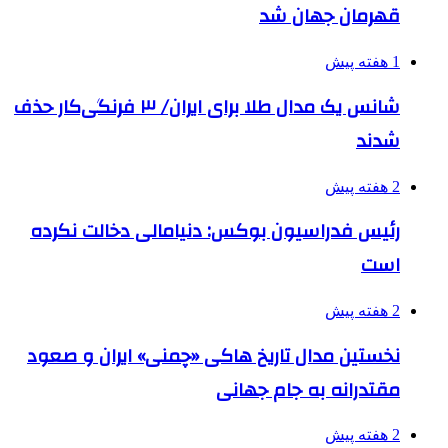
قهرمان جهان شد
1 هفته پیش
شانس یک مدال طلا برای ایران/ ۳ فرنگی‌کار حذف
شدند
2 هفته پیش
رئیس فدراسیون بوکس: دنیامالی دخالت نکرده
است
2 هفته پیش
نخستین مدال تاریخ هاکی «چمنی» ایران و صعود
مقتدرانه به جام جهانی
2 هفته پیش