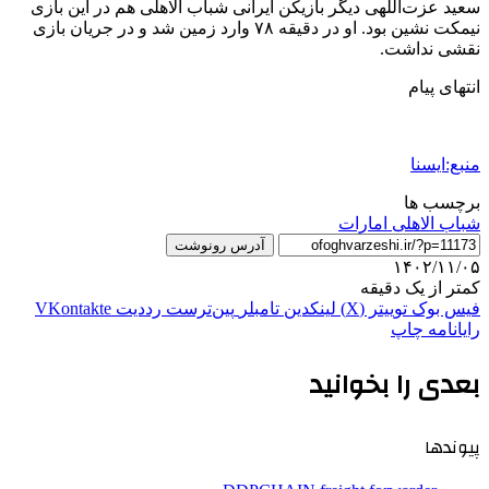
سعید عزت‌اللهی دیگر بازیکن ایرانی شباب الاهلی هم در این بازی
نیمکت نشین بود. او در دقیقه ۷۸ وارد زمین شد و در جریان بازی
نقشی نداشت.
انتهای پیام
منبع:ایسنا
برچسب ها
شباب الاهلی امارات
آدرس رونوشت
۱۴۰۲/۱۱/۰۵
کمتر از یک دقیقه
فیس بوک
توییتر (X)
لینکدین
‫تامبلر
‫پین‌ترست
‫رددیت
‫VKontakte
رایانامه
چاپ
بعدی را بخوانید
پیوندها