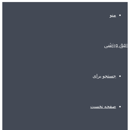
منو
افق ورزشی
جستجو برای
صفحه نخست