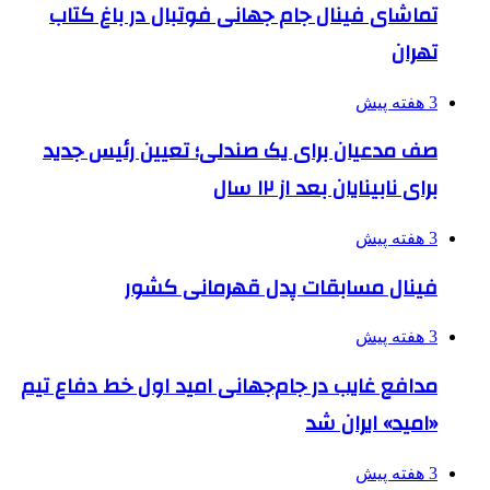
تماشای فینال جام جهانی فوتبال در باغ کتاب
تهران
3 هفته پیش
صف مدعیان برای یک صندلی؛ تعیین رئیس جدید
برای نابینایان بعد از ۱۲ سال
3 هفته پیش
فینال مسابقات پدل قهرمانی کشور
3 هفته پیش
مدافع غایب در جام‌جهانی امید اول خط دفاع تیم
«امید» ایران شد
3 هفته پیش