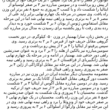
از پیش رو برداشت و در سومین مبارزه نیز ۳ بر صفر لوسیانو از
ایتالیا را شکست داد و با کسب ۳ پیروزی به جمع ۸ نفر برتر این وزن
راه یافت. وی سپس در مرحله یک چهارم نهایی برابر زاید علی از
مصر ۸ بر ۶ به برتری رسید و راهی نیمه نهایی شد اما در این مرحله
مقابل استفانوس ژنوس از یونان ۶ بر ۴ شکست خورد و به دیدار
رده بندی رفت تا روز یکشنبه برای رسیدن به مدال برنز مبارزه کند.
در بخش زنان، سارا بهمنیار در وزن ۵۰- کیلوگرم، در دور نخست
گروهی مقابل حریف خود از قبرس ۶ بر ۲ به برتری رسید. وی
سپس پرفیتو از ایتالیا را ۴ بر ۲ از پیش رو برداشت و در
سومین‌مبارزه نیز یالکین از هلند را ۳ بر ۲ برد و به عنوان صدرنشین
راهی دور حذفی شد. بهمنیار در ادامه و در مرحله یک چهارم نهایی
مقابل ژانگبیربای از قزاقستان ۶ بر ۴ به برتری رسید و راهی نیمه
نهایی شد. بهمنیار در این مرحله نیز مقابل اوکازاکی از ژاپن ۴ بر
صفر به پیروزی رسید و راهی فینال شد.
معصومه محسنیان دیگر نماینده ایران در این وزن نیز در مبارزه
نخست دور گروهی مقابل لاهیانسا از کانادا یک بر صفر به برتری
رسید. وی در دومین مبارزه مقابل آگوس از ایتالیا ۳ بر ۲ شکست
خورد و در سومین مبارزه نیز ۵ بر ۲ از سد حریف خود از ترکیه
گذشت. محسنیان با ۲ پیروزی و یک شکست به عنوان صدرنشین به
جمع ۸ نفر برتر این وزن راه یافت. محسنیان در یک چهارم نهایی ۶
بر صفر حریف خود از ونزوئلا را برد و راهی نیمه نهایی شد. وی در
این مرحله نیز مقابل وارگوا از اسلواکی ۶ بر ۳ به پیروزی رسید و