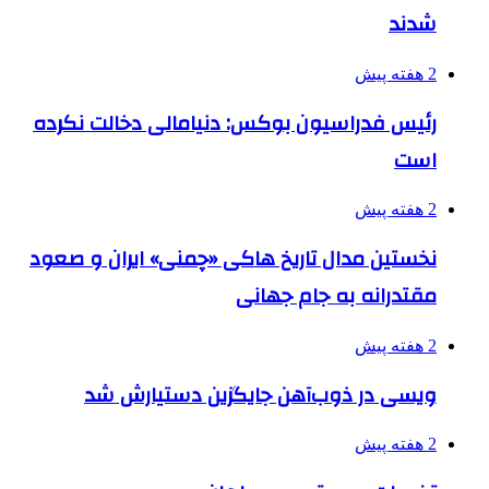
شدند
2 هفته پیش
رئیس فدراسیون بوکس: دنیامالی دخالت نکرده
است
2 هفته پیش
نخستین مدال تاریخ هاکی «چمنی» ایران و صعود
مقتدرانه به جام جهانی
2 هفته پیش
ویسی در ذوب‌آهن جایگزین دستیارش شد
2 هفته پیش