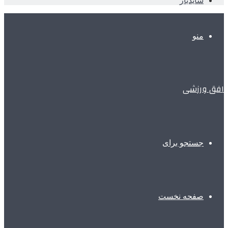
سایدبار
منو
افق ورزشی
جستجو برای
صفحه نخست