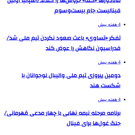
ماتادورها «کله» خروس‌ها را کندند/اسپانیا اولین
فینالیست جام بیست‌وسوم
4 هفته پیش
تفکر «تساوی» باعث صعود نکردن تیم ملی شد/
فدراسیون نگاهش را عوض کند
4 هفته پیش
دومین پیروزی تیم ملی والیبال نوجوانان با
شکست هند
4 هفته پیش
برنامه مرحله نیمه نهایی با چهار مدعی قهرمانی/
جنگ غول‌ها برای فینال