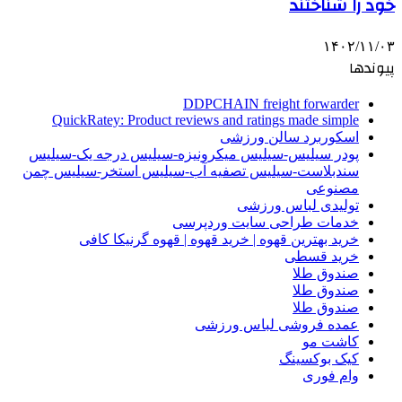
خود را شناختند
۱۴۰۲/۱۱/۰۳
پیوندها
DDPCHAIN freight forwarder
QuickRatey: Product reviews and ratings made simple
اسکوربرد سالن ورزشی
پودر سیلیس-سیلیس میکرونیزه-سیلیس درجه یک-سیلیس
سندبلاست-سیلیس تصفیه آب-سیلیس استخر-سیلیس چمن
مصنوعی
تولیدی لباس ورزشی
خدمات طراحی سایت وردپرسی
خرید بهترین قهوه | خرید قهوه | قهوه گرنیکا کافی
خرید قسطی
صندوق طلا
صندوق طلا
صندوق طلا
عمده فروشی لباس ورزشی
کاشت مو
کیک بوکسینگ
وام فوری