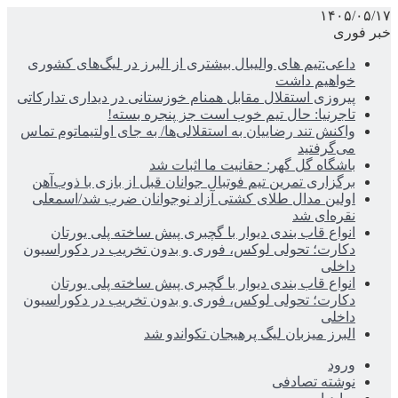
۱۴۰۵/۰۵/۱۷
خبر فوری
داعی:تیم های والیبال بیشتری از البرز در لیگ‌های کشوری
خواهیم داشت
پیروزی استقلال مقابل همنام خوزستانی در دیداری تدارکاتی
تاجرنیا: حال تیم خوب است جز پنجره بسته!
واکنش تند رضاییان به استقلالی‌ها/ به جای اولتیماتوم تماس
می‌گرفتید
باشگاه گل گهر: حقانیت ما اثبات شد
برگزاری تمرین تیم فوتبال جوانان قبل از بازی با ذوب‌آهن
اولین مدال طلای کشتی آزاد نوجوانان ضرب شد/اسمعلی
نقره‌ای شد
انواع قاب بندی دیوار با گچبری پیش ساخته پلی یورتان
دکارت؛ تحولی لوکس، فوری و بدون تخریب در دکوراسیون
داخلی
انواع قاب بندی دیوار با گچبری پیش ساخته پلی یورتان
دکارت؛ تحولی لوکس، فوری و بدون تخریب در دکوراسیون
داخلی
البرز میزبان لیگ پرهیجان تکواندو شد
ورود
نوشته تصادفی