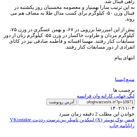
راهی فینال شد.
به این ترتیب سارا بهمنیار و معصومه محسنیان روز یکشنبه در
فینال وزن ۵۰- کیلوگرم برای کسب مدال طلا به مصاف هم می
روند.
پیش از این امیررضا برزویی در ۶۷- و بهمن عسگری در وزن ۷۵-
کیلوگرم مردان و طراوت خاکسار در وزن ۵۵- کیلوگرم زنان از دور
مسابقات کنار رفتند. مهسا افسانه و فاطمه صادقی نیز در کاتای
انفرادی از دور مسابقات کنار رفتند.
انتهای پیام
منبع:ایسنا
برچسب ها
لیگ جهانی کاراته وان فرانسه
آدرس رونوشت
۱۴۰۲/۱۱/۰۴
خواندن این مطلب 2 دقیقه زمان میبرد
فیس بوک
توییتر (X)
لینکدین
‫تامبلر
‫پین‌ترست
‫رددیت
‫VKontakte
رایانامه
چاپ