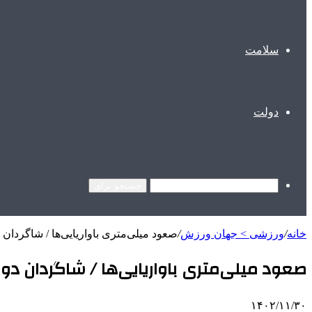
سلامت
دولت
جستجو برای
خانه
/
ورزشی > جهان ورزش
/
صعود میلی‌متری باواریایی‌ها / شاگردا
صعود میلی‌متری باواریایی‌ها / شاگردان د
۱۴۰۲/۱۱/۳۰