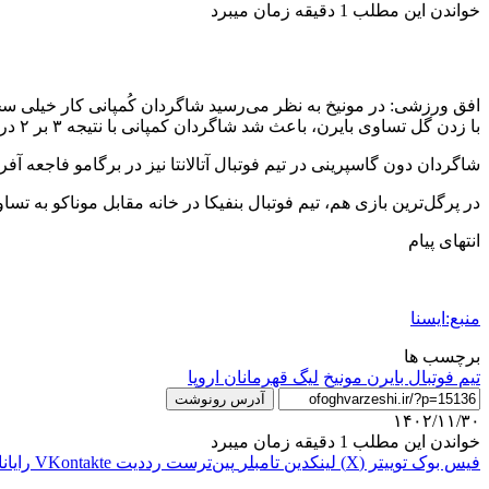
خواندن این مطلب 1 دقیقه زمان میبرد
با زدن گل تساوی بایرن، باعث شد شاگردان کمپانی با نتیجه ۳ بر ۲ در مجموع، صعود کنند.
شاگردان دون گاسپرینی در تیم فوتبال آتالانتا نیز در برگامو فاجعه آفریدند و با شکست خانگی ۳ بر یک برابر کلوب بروخه، در مجموع 
در پرگل‌ترین بازی هم، تیم فوتبال بنفیکا در خانه مقابل موناکو به تساوی ۳ بر ۳ دست یافت تا در مجموع به لطف برتری یک بر صفر دور رفت، راهی مرحله بعد
انتهای پیام
منبع:ایسنا
برچسب ها
تیم فوتبال بایرن مونیخ
ليگ قهرمانان اروپا
آدرس رونوشت
۱۴۰۲/۱۱/۳۰
خواندن این مطلب 1 دقیقه زمان میبرد
فیس بوک
توییتر (X)
لینکدین
‫تامبلر
‫پین‌ترست
‫رددیت
‫VKontakte
رایان