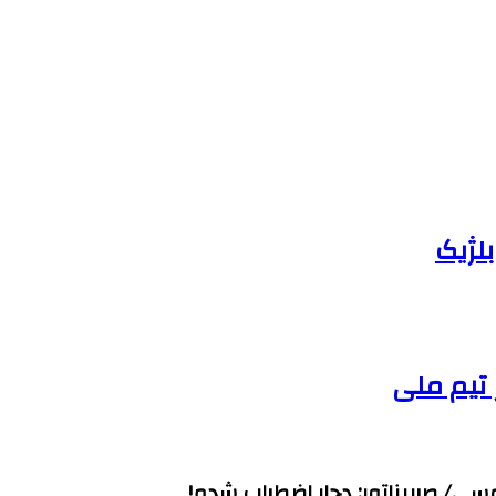
لژیک
ی/ صربیناتور: دچار اضطراب شدم!