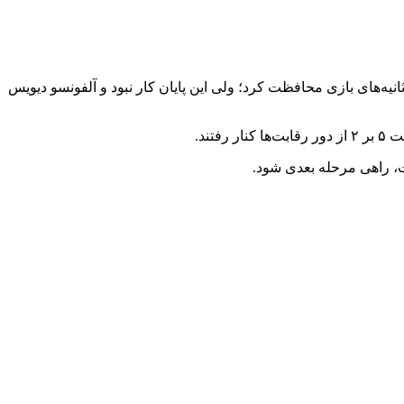
نظر می‌رسید شاگردان کُمپانی کار خیلی سختی نداشته باشند اما سلتیک از گل دقیقه ۶۳ خود تا دقیقه ۹۴ و آخرین ثانیه‌های بازی محافظت کرد؛ ولی این پایان کار نبود و آلفونسو دیویس