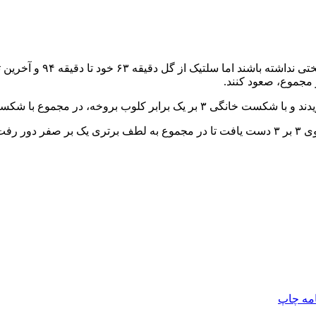
افق ورزشی: در مونیخ به‌ 
با شکست ۵ بر ۲ از دور رقابت‌ها کنار رفتند.
ی شود.
امه
چاپ