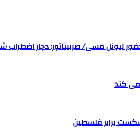
ور لیونل مسی/ صربیناتور: دچار اضطراب شد
نمی کند
 شکست برابر فلسطین