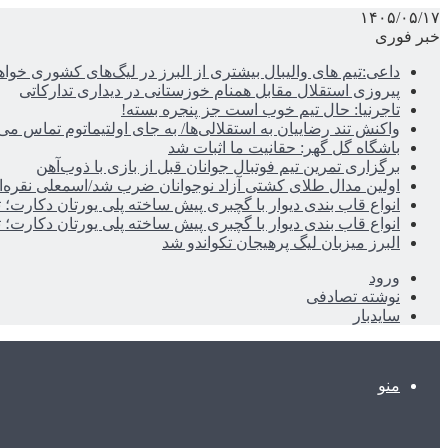
۱۴۰۵/۰۵/۱۷
خبر فوری
داعی:تیم های والیبال بیشتری از البرز در لیگ‌های کشوری خوا
پیروزی استقلال مقابل همنام خوزستانی در دیداری تدارکاتی
تاجرنیا: حال تیم خوب است جز پنجره بسته!
واکنش تند رضاییان به استقلالی‌ها/ به جای اولتیماتوم تماس می‌
باشگاه گل گهر: حقانیت ما اثبات شد
برگزاری تمرین تیم فوتبال جوانان قبل از بازی با ذوب‌آهن
اولین مدال طلای کشتی آزاد نوجوانان ضرب شد/اسمعلی نقره‌
انواع قاب بندی دیوار با گچبری پیش ساخته پلی یورتان دکارت
انواع قاب بندی دیوار با گچبری پیش ساخته پلی یورتان دکارت
البرز میزبان لیگ پرهیجان تکواندو شد
ورود
نوشته تصادفی
سایدبار
منو