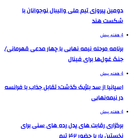
دومین پیروزی تیم ملی والیبال نوجوانان با
شکست هند
4 هفته پیش
برنامه مرحله نیمه نهایی با چهار مدعی قهرمانی/
جنگ غول‌ها برای فینال
4 هفته پیش
اسپانیا از سد بلژیک گذشت؛ تقابل جذاب با فرانسه
در نیمه‌نهایی
4 هفته پیش
برگزاری رقابت های پدل رده های سنی برای
نخستین بار با حضور ۴۲ تیم