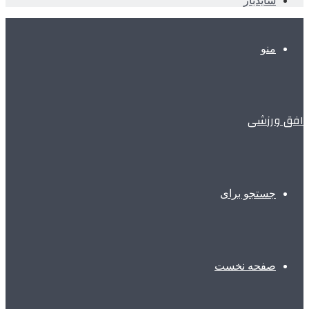
سایدبار
منو
افق ورزشی
جستجو برای
صفحه نخست