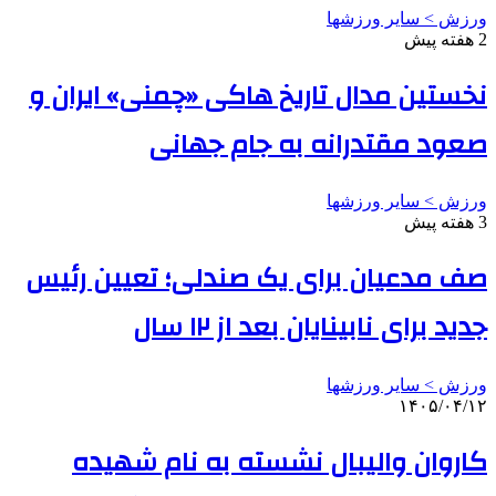
ورزش > سایر ورزشها
2 هفته پیش
نخستین مدال تاریخ هاکی «چمنی» ایران و
صعود مقتدرانه به جام جهانی
ورزش > سایر ورزشها
3 هفته پیش
صف مدعیان برای یک صندلی؛ تعیین رئیس
جدید برای نابینایان بعد از ۱۲ سال
ورزش > سایر ورزشها
۱۴۰۵/۰۴/۱۲
کاروان والیبال نشسته به نام شهیده