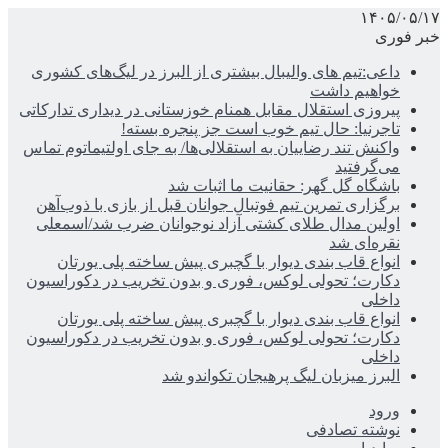
۱۴۰۵/۰۵/۱۷
خبر فوری
داعی:تیم های والیبال بیشتری از البرز در لیگ‌های کشوری
خواهیم داشت
پیروزی استقلال مقابل همنام خوزستانی در دیداری تدارکاتی
تاجرنیا: حال تیم خوب است جز پنجره بسته!
واکنش تند رضاییان به استقلالی‌ها/ به جای اولتیماتوم تماس
می‌گرفتید
باشگاه گل گهر: حقانیت ما اثبات شد
برگزاری تمرین تیم فوتبال جوانان قبل از بازی با ذوب‌آهن
اولین مدال طلای کشتی آزاد نوجوانان ضرب شد/اسمعلی
نقره‌ای شد
انواع قاب بندی دیوار با گچبری پیش ساخته پلی یورتان
دکارت؛ تحولی لوکس، فوری و بدون تخریب در دکوراسیون
داخلی
انواع قاب بندی دیوار با گچبری پیش ساخته پلی یورتان
دکارت؛ تحولی لوکس، فوری و بدون تخریب در دکوراسیون
داخلی
البرز میزبان لیگ پرهیجان تکواندو شد
ورود
نوشته تصادفی