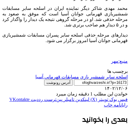
محمد مهدی شاکر دیگر نماینده ایران در اسلحه سابر مسابقات
شمشیربازی قهرمانی جوانان آسیا است که موفق به صعود به
مرحله حذفی شد. او در مرحله گروهی نتیجه یک دیدار را واگذار کرد
و در ۵ دیدار هم صاحب برتری شد.
دیدارهای مرحله حذفی اسلحه سابر پسران مسابقات شمشیربازی
قهرمانی جوانان آسیا امروز برگزار می شود.
منبع:مهر
برچسب ها
اسلحه سابر
شمشیر بازی
مسابقات قهرمانی آسیا
آدرس رونوشت
۱۴۰۲/۱۲/۰۶
خواندن این مطلب 1 دقیقه زمان میبرد
فیس بوک
توییتر (X)
لینکدین
‫تامبلر
‫پین‌ترست
‫رددیت
‫VKontakte
رایانامه
چاپ
بعدی را بخوانید