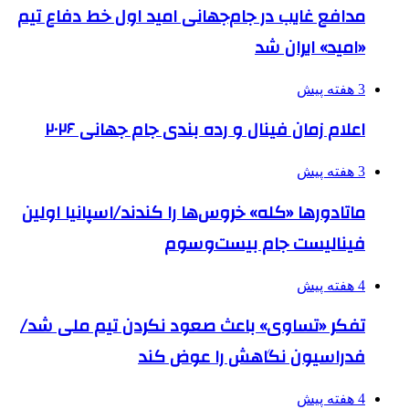
مدافع غایب در جام‌جهانی امید اول خط دفاع تیم
«امید» ایران شد
3 هفته پیش
اعلام زمان فینال و رده بندی جام جهانی ۲۰۲۶
3 هفته پیش
ماتادورها «کله» خروس‌ها را کندند/اسپانیا اولین
فینالیست جام بیست‌وسوم
4 هفته پیش
تفکر «تساوی» باعث صعود نکردن تیم ملی شد/
فدراسیون نگاهش را عوض کند
4 هفته پیش