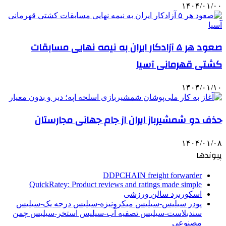
۱۴۰۴/۰۱/۰۰
صعود هر ۵ آزادکار ایران به نیمه نهایی مسابقات
کشتی قهرمانی آسیا
۱۴۰۴/۰۱/۱۰
حذف دو شمشیرباز ایران از جام جهانی مجارستان
۱۴۰۴/۰۱/۰۸
پیوندها
DDPCHAIN freight forwarder
QuickRatey: Product reviews and ratings made simple
اسکوربرد سالن ورزشی
پودر سیلیس-سیلیس میکرونیزه-سیلیس درجه یک-سیلیس
سندبلاست-سیلیس تصفیه آب-سیلیس استخر-سیلیس چمن
مصنوعی