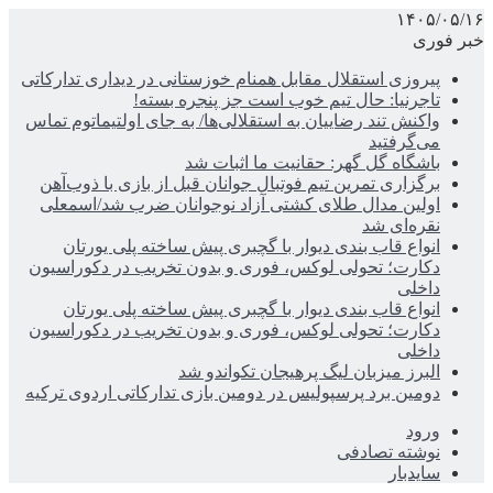
۱۴۰۵/۰۵/۱۶
خبر فوری
پیروزی استقلال مقابل همنام خوزستانی در دیداری تدارکاتی
تاجرنیا: حال تیم خوب است جز پنجره بسته!
واکنش تند رضاییان به استقلالی‌ها/ به جای اولتیماتوم تماس
می‌گرفتید
باشگاه گل گهر: حقانیت ما اثبات شد
برگزاری تمرین تیم فوتبال جوانان قبل از بازی با ذوب‌آهن
اولین مدال طلای کشتی آزاد نوجوانان ضرب شد/اسمعلی
نقره‌ای شد
انواع قاب بندی دیوار با گچبری پیش ساخته پلی یورتان
دکارت؛ تحولی لوکس، فوری و بدون تخریب در دکوراسیون
داخلی
انواع قاب بندی دیوار با گچبری پیش ساخته پلی یورتان
دکارت؛ تحولی لوکس، فوری و بدون تخریب در دکوراسیون
داخلی
البرز میزبان لیگ پرهیجان تکواندو شد
دومین برد پرسپولیس در دومین بازی تدارکاتی اردوی ترکیه
ورود
نوشته تصادفی
سایدبار