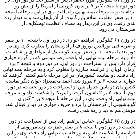
دور دوم با نتیجه ۷ بر ۷ براندون کورتنی از آمریکا را از پیش رو
برداشت و به مرحله نیمه نهایی راه یافت. وی در این مرحله با نتیجه
۱۰ بر صفر مغلوب اسلام بازرگانوف از آذربایجان شد و به دیدار رده
بندی رفت. وی در این دیدار به مصاف عظمت توسکایف از
صربستان می رود.
در وزن ۶۱ کیلوگرم ابراهیم خواری در دور اول با نتیجه ۱۰ بر صفر
و ضربه فنی نورالدین نوروزاف از آذربایجان را مغلوب کرد. وی در
دور بعد با نتیجه ۱۰ بر صفر لومید کولسنیک از مولداوی را شکست
داد و به مرحله نیمه نهایی راه یافت. رضا مومنی که در گروه خواری
قرار دارد پس از استراحت در دور اول، در دور دوم با نتیجه ۳ بر۱
آرمان الویان از فرانسه مبارزه را مغلوب کرد و به مرحله نیمه نهایی
راه یافت. دو نماینده کشورمان در این مرحله با هم کشتی گرفتند که
خواری با نتیجه ۳ بر ۳ پیروز شد. احمد محمدنژاد جوان دیگر نماینده
کشورمان در پایین جدول پس از استراحت در دور نخست، در دور
دوم با نتیجه ۷ بر ۲ ناشون گرت از آمریکا را شکست داد و به مرحله
نیمه نهایی راه یافت. وی در این مرحله با نتیجه ۹ بر ۴ گئوری
گونیاشویلی از گرجستان را برد و حریف خواری در دیدار فینال شد.
مومنی هم به دیدار رده بندی رفت.
در وزن ۶۵ کیلوگرم. عباس ابراهیم زاده پس از استراحت در دور
نخست در دور دوم با نتیجه ۸ بر صفر حمزات آرسامرزویف از
فرانسه را شکست داد و به مرحله نیمه نهایی راه یافت. وی در این