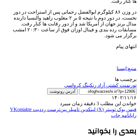
ها کنار رفت.
در وزن ۸۶ کیلوگرم ابوالفضل رحمانی پس از استراحت در دور
نخست، در دور دوم با نتیجه ۵ بر ۲ مغلوب زاهید والنسیا دارنده
مدال برنز جهان از آمریکا شد و از دور رقابت ها کنار رفت.
مسابقات رده بندی و فینال اوزان فوق از ساعت ۲۰:۳۰ امشب
برگزار می شود.
انتهای پیام
منبع:ایسنا
برچسب ها
تورنمنت کشتی آزاد رنکینگ کرواسی
آدرس رونوشت
۱۴۰۲/۱۱/۱۶
خواندن این مطلب 3 دقیقه زمان میبرد
فیس بوک
توییتر (X)
لینکدین
‫تامبلر
‫پین‌ترست
‫رددیت
‫VKontakte
رایانامه
چاپ
بعدی را بخوانید