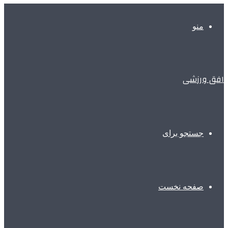
منو
افق ورزشی
جستجو برای
صفحه نخست