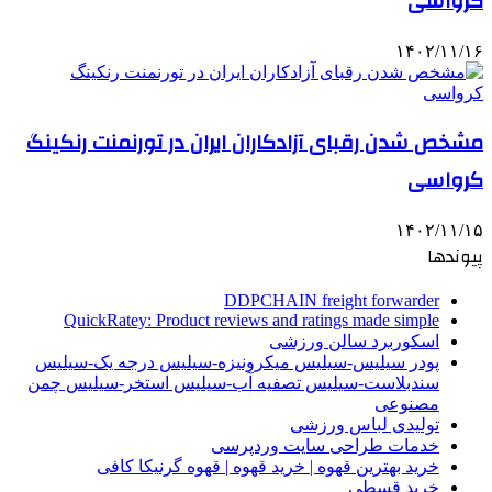
کرواسی
۱۴۰۲/۱۱/۱۶
مشخص شدن رقبای آزادکاران ایران در تورنمنت رنکینگ
کرواسی
۱۴۰۲/۱۱/۱۵
پیوندها
DDPCHAIN freight forwarder
QuickRatey: Product reviews and ratings made simple
اسکوربرد سالن ورزشی
پودر سیلیس-سیلیس میکرونیزه-سیلیس درجه یک-سیلیس
سندبلاست-سیلیس تصفیه آب-سیلیس استخر-سیلیس چمن
مصنوعی
تولیدی لباس ورزشی
خدمات طراحی سایت وردپرسی
خرید بهترین قهوه | خرید قهوه | قهوه گرنیکا کافی
خرید قسطی