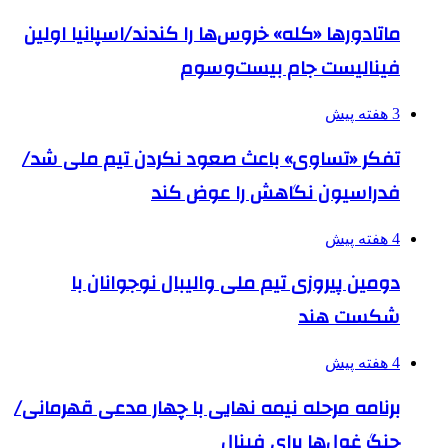
ماتادورها «کله» خروس‌ها را کندند/اسپانیا اولین
فینالیست جام بیست‌وسوم
3 هفته پیش
تفکر «تساوی» باعث صعود نکردن تیم ملی شد/
فدراسیون نگاهش را عوض کند
4 هفته پیش
دومین پیروزی تیم ملی والیبال نوجوانان با
شکست هند
4 هفته پیش
برنامه مرحله نیمه نهایی با چهار مدعی قهرمانی/
جنگ غول‌ها برای فینال