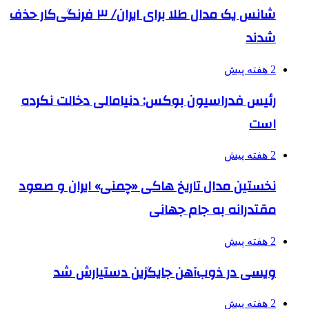
شانس یک مدال طلا برای ایران/ ۳ فرنگی‌کار حذف
شدند
2 هفته پیش
رئیس فدراسیون بوکس: دنیامالی دخالت نکرده
است
2 هفته پیش
نخستین مدال تاریخ هاکی «چمنی» ایران و صعود
مقتدرانه به جام جهانی
2 هفته پیش
ویسی در ذوب‌آهن جایگزین دستیارش شد
2 هفته پیش