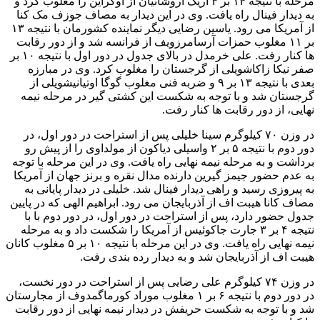
مرحله با نتیجه ۱۴ بر ۴ اریک آروشانیان از اوکراین را مغلوب کرد و
به دیدار فینال راه یافت. وی در این دیدار به مصاف جوزف مک کنا
از آمریکا می رود. یاسین رضایی دیگر نماینده کشورمان با نتیجه ۱۳
بر ۱۱ مغلوب حمزات آرسامرزویف از فرانسه شد و از دور رقابت
ها کنار رفت. علی خرمدل در بالای جدول در دور اول با نتیجه ۱۰ بر
صفر نیکا زاکاشویلی از گرجستان را مغلوب کرد. وی در مبارزه
بعدی با نتیجه ۱۳ بر ۹ و ضربه فنی مغلوب گوگا اوتیانیشویلی از
گرجستان شد و با توجه به شکست این کشتی گیر در مرحله نیمه
نهایی، از دور رقابت ها کنار رفت.
در وزن ۷۰ کیلوگرم سینا خلیلی پس از استراحت در دور اول، در
دور دوم با نتیجه ۵ بر ۲ واسیلی دیاکون از مولداوی را از پیش رو
برداشت و به مرحله نیمه نهایی راه یافت. وی در این مرحله با توجه
به عدم حضور جیمز گیرین دارنده مدال نقره و برنز جهان از آمریکا
به پیروزی رسید و راهی دیدار فینال شد. خلیلی در دیدار پایانی به
مصاف کانا هیبت اف از آذربایجان می رود. ابراهیم الهی که در پایین
جدول حضور دارد، پس از استراحت در دور اول، در دور دوم با با
نتیجه ۴ بر ۳ جارت جاکوئیس از آمریکا را شکست داد و به مرحله
نیمه نهایی راه یافت. وی در این مرحله با نتیجه ۱۰ بر ۵ مغلوب کانان
هیبت اف از آذربایجان شد و به دیدار رده بندی رفت.
در وزن ۷۴ کیلوگرم علی رضایی پس از استراحت در دور نخست،
در دور دوم با نتیجه ۶ بر ۱ مغلوب موراد کورماگمدوف از مجارستان
شد و با توجه به شکست حریفش در دیدار نیمه نهایی از دور رقابت