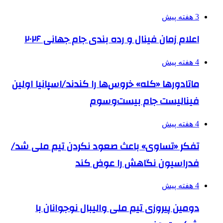
3 هفته پیش
اعلام زمان فینال و رده بندی جام جهانی ۲۰۲۶
4 هفته پیش
ماتادورها «کله» خروس‌ها را کندند/اسپانیا اولین
فینالیست جام بیست‌وسوم
4 هفته پیش
تفکر «تساوی» باعث صعود نکردن تیم ملی شد/
فدراسیون نگاهش را عوض کند
4 هفته پیش
دومین پیروزی تیم ملی والیبال نوجوانان با