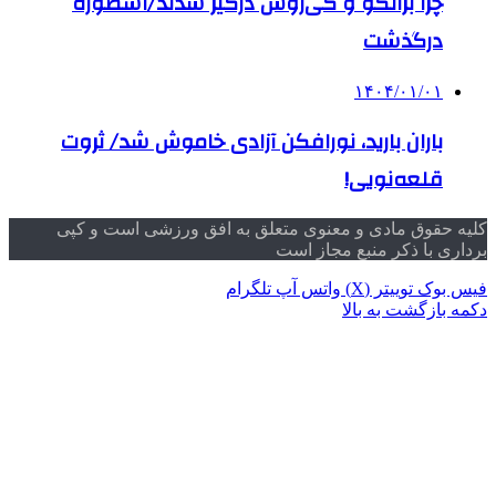
چرا برانکو و کی‌روش درگیر شدند/اسطوره
درگذشت
۱۴۰۴/۰۱/۰۱
باران بارید، نورافکن آزادی خاموش شد/ ثروت
قلعه‌نویی!
کلیه حقوق مادی و معنوی متعلق به افق ورزشی است و کپی
برداری با ذکر منبع مجاز است
فیس بوک
توییتر (X)
واتس آپ
تلگرام
دکمه بازگشت به بالا