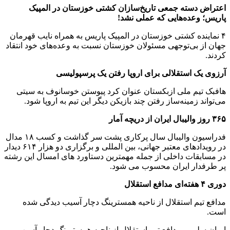
اعتراض دسته جمعی تاریخ‌سازان کشتی خوزستان در المپیک
پاریس؛ وعده‌هایی که عملی نشد!
۴ نماینده کشتی خوزستان در المپیک پاریس به همراه نایب قهرمان
جهان از بی‌توجهی مسئولان خوزستان نسبت به وعده‌های خود انتقاد
کردند.
آرزوی یک استقلالی برای اروپا رفتن یک پرسپولیسی
هافبک تیم ملی ازبکستان عنوان کرد پیوستن خوسانوف به سیتی
می‌تواند زمینه‌ساز رفتن چند بازیکن دیگر این تیم به اروپا شود.
۳۶۵ روز والیبال ایران از دریچه آمار
فدراسیون والیبال سال پرکاری پشت سر گذاشت و کسب ۱۸ مدال
در رویدادهای معتبر جهانی، بین المللی و برگزاری دو هزار ۶۱۴ دیدار
در مسابقات داخلی از جمله مهمترین دستاورد های امسال این رشته
پر طرفدار ایران محسوب می شود.
دوری ۴ هفته‌ای مدافع استقلال
مدافع تیم استقلال از ناحیه همسترینگ دچار آسیب دیدگی شده
است.
ایمان سلیمی مدافع تیم استقلال از ناحیه همسترینگ دچار آسیب