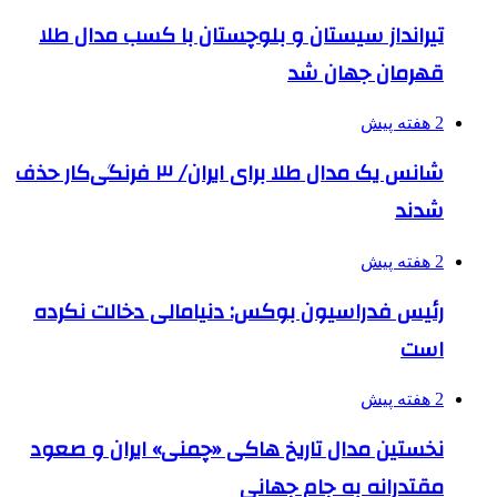
تیرانداز سیستان و بلوچستان با کسب مدال طلا
قهرمان جهان شد
2 هفته پیش
شانس یک مدال طلا برای ایران/ ۳ فرنگی‌کار حذف
شدند
2 هفته پیش
رئیس فدراسیون بوکس: دنیامالی دخالت نکرده
است
2 هفته پیش
نخستین مدال تاریخ هاکی «چمنی» ایران و صعود
مقتدرانه به جام جهانی