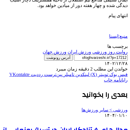
دیدگی شده و چهار هفته دور از میادین خواهد بود.
انتهای پیام
منبع:ایسنا
برچسب ها
روایت روز ورزشی
ورزش ایران
ورزش جهان
آدرس رونوشت
۱۴۰۲/۱۲/۲۸
خواندن این مطلب 2 دقیقه زمان میبرد
فیس بوک
توییتر (X)
لینکدین
‫تامبلر
‫پین‌ترست
‫رددیت
‫VKontakte
رایانامه
چاپ
بعدی را بخوانید
ورزشی > سایر ورزش‌ها
۱۴۰۴/۰۱/۱۰