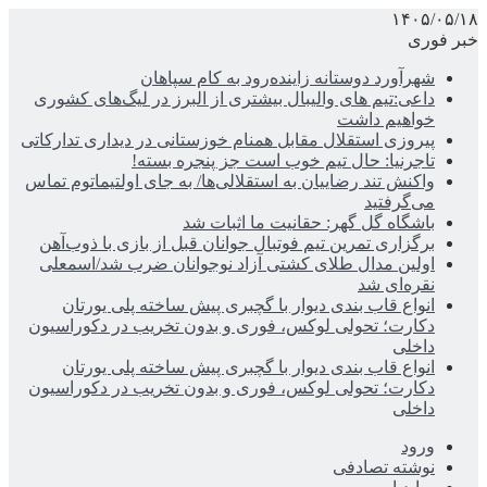
۱۴۰۵/۰۵/۱۸
خبر فوری
شهرآورد دوستانه زاینده‌رود به کام سپاهان
داعی:تیم های والیبال بیشتری از البرز در لیگ‌های کشوری
خواهیم داشت
پیروزی استقلال مقابل همنام خوزستانی در دیداری تدارکاتی
تاجرنیا: حال تیم خوب است جز پنجره بسته!
واکنش تند رضاییان به استقلالی‌ها/ به جای اولتیماتوم تماس
می‌گرفتید
باشگاه گل گهر: حقانیت ما اثبات شد
برگزاری تمرین تیم فوتبال جوانان قبل از بازی با ذوب‌آهن
اولین مدال طلای کشتی آزاد نوجوانان ضرب شد/اسمعلی
نقره‌ای شد
انواع قاب بندی دیوار با گچبری پیش ساخته پلی یورتان
دکارت؛ تحولی لوکس، فوری و بدون تخریب در دکوراسیون
داخلی
انواع قاب بندی دیوار با گچبری پیش ساخته پلی یورتان
دکارت؛ تحولی لوکس، فوری و بدون تخریب در دکوراسیون
داخلی
ورود
نوشته تصادفی