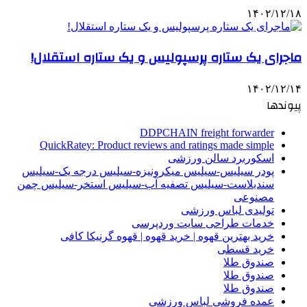
۱۴۰۲/۱۲/۱۸
ماجرای یک ستاره پرسپولیس و یک ستاره استقلال!
۱۴۰۲/۱۲/۱۴
پیوندها
DDPCHAIN freight forwarder
QuickRatey: Product reviews and ratings made simple
اسکوربرد سالن ورزشی
پودر سیلیس-سیلیس میکرونیزه-سیلیس درجه یک-سیلیس
سندبلاست-سیلیس تصفیه آب-سیلیس استخر-سیلیس چمن
مصنوعی
تولیدی لباس ورزشی
خدمات طراحی سایت وردپرسی
خرید بهترین قهوه | خرید قهوه | قهوه گرنیکا کافی
خرید قسطی
صندوق طلا
صندوق طلا
صندوق طلا
عمده فروشی لباس ورزشی