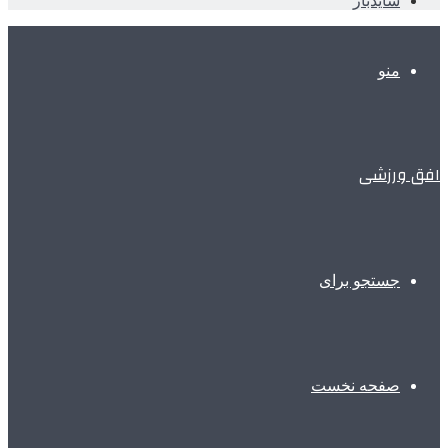
سایدبار
منو
افق ورزشی
جستجو برای
صفحه نخست