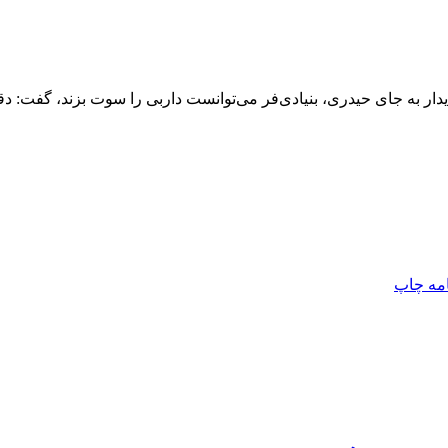
امه
چاپ