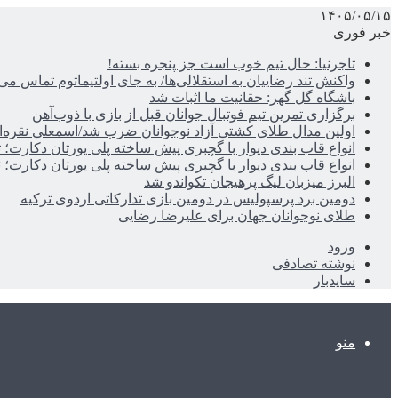
۱۴۰۵/۰۵/۱۵
خبر فوری
تاجرنیا: حال تیم خوب است جز پنجره بسته!
واکنش تند رضاییان به استقلالی‌ها/ به جای اولتیماتوم تماس می‌
باشگاه گل گهر: حقانیت ما اثبات شد
برگزاری تمرین تیم فوتبال جوانان قبل از بازی با ذوب‌آهن
اولین مدال طلای کشتی آزاد نوجوانان ضرب شد/اسمعلی نقره‌
انواع قاب بندی دیوار با گچبری پیش ساخته پلی یورتان دکارت
انواع قاب بندی دیوار با گچبری پیش ساخته پلی یورتان دکارت
البرز میزبان لیگ پرهیجان تکواندو شد
دومین برد پرسپولیس در دومین بازی تدارکاتی اردوی ترکیه
طلای نوجوانان جهان برای علیرضا رضایی
ورود
نوشته تصادفی
سایدبار
منو