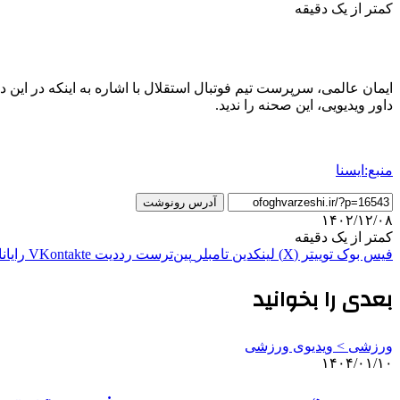
کمتر از یک دقیقه
داور ویدیویی، این صحنه را ندید.
منبع:ایسنا
آدرس رونوشت
۱۴۰۲/۱۲/۰۸
کمتر از یک دقیقه
فیس بوک
توییتر (X)
لینکدین
‫تامبلر
‫پین‌ترست
‫رددیت
‫VKontakte
رایان
بعدی را بخوانید
ورزشی > ویدیوی ورزشی
۱۴۰۴/۰۱/۱۰