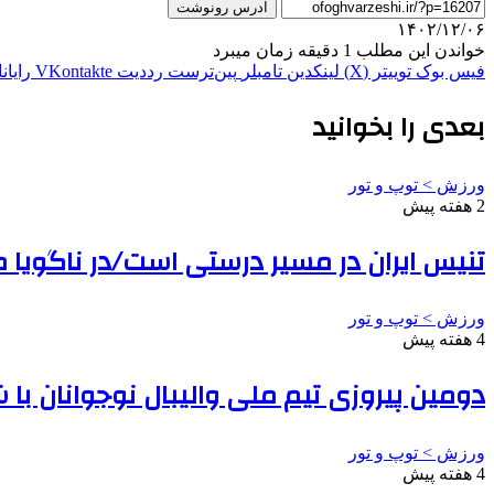
آدرس رونوشت
۱۴۰۲/۱۲/۰۶
خواندن این مطلب 1 دقیقه زمان میبرد
فیس بوک
توییتر (X)
لینکدین
‫تامبلر
‫پین‌ترست
‫رددیت
‫VKontakte
رایان
بعدی را بخوانید
ورزش > توپ و تور
2 هفته پیش
تنیس ایران در مسیر درستی است/در ناگویا 
ورزش > توپ و تور
4 هفته پیش
دومین پیروزی تیم ملی والیبال نوجوانان ب
ورزش > توپ و تور
4 هفته پیش