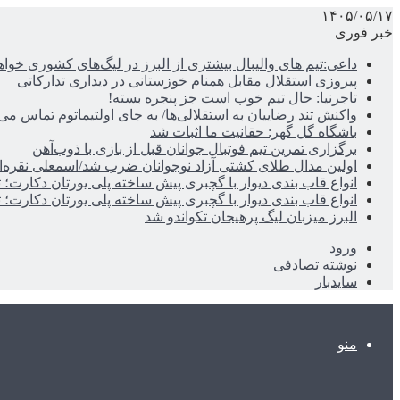
۱۴۰۵/۰۵/۱۷
خبر فوری
داعی:تیم های والیبال بیشتری از البرز در لیگ‌های کشوری خوا
پیروزی استقلال مقابل همنام خوزستانی در دیداری تدارکاتی
تاجرنیا: حال تیم خوب است جز پنجره بسته!
واکنش تند رضاییان به استقلالی‌ها/ به جای اولتیماتوم تماس می‌
باشگاه گل گهر: حقانیت ما اثبات شد
برگزاری تمرین تیم فوتبال جوانان قبل از بازی با ذوب‌آهن
اولین مدال طلای کشتی آزاد نوجوانان ضرب شد/اسمعلی نقره‌
انواع قاب بندی دیوار با گچبری پیش ساخته پلی یورتان دکارت
انواع قاب بندی دیوار با گچبری پیش ساخته پلی یورتان دکارت
البرز میزبان لیگ پرهیجان تکواندو شد
ورود
نوشته تصادفی
سایدبار
منو