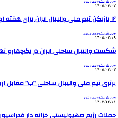
ورزش > توپ و تور
۱۴۰۵/۰۳/۰۷
۱۶ بازیکن تیم ملی والیبال ایران برای هفته اول مشخص شدند
ورزش > توپ و تور
۱۴۰۵/۰۲/۱۹
شکست والیبال ساحلی ایران در یک‌چهارم نها
ورزش > توپ و تور
۱۴۰۵/۰۲/۰۳
برتری تیم ملی والیبال ساحلی "ب" مقابل از
ورزش > توپ و تور
۱۴۰۳/۱۲/۱۱
حملات رژیم صهیونیستی خزانه دار فدراسیون و