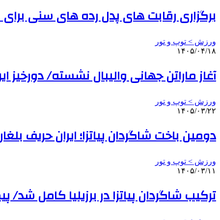
برگزاری رقابت های پدل رده های سنی برای نخستین
ورزش > توپ و تور
۱۴۰۵/۰۴/۱۸
آغاز ماراتن جهانی والیبال نشسته/ دورخیز ای
ورزش > توپ و تور
۱۴۰۵/۰۳/۲۲
دومین باخت شاگردان پیاتزا؛ ایران حریف بلغا
ورزش > توپ و تور
۱۴۰۵/۰۳/۱۱
ترکیب شاگردان پیاتزا در برزیلیا کامل شد/ پیگیری ارد