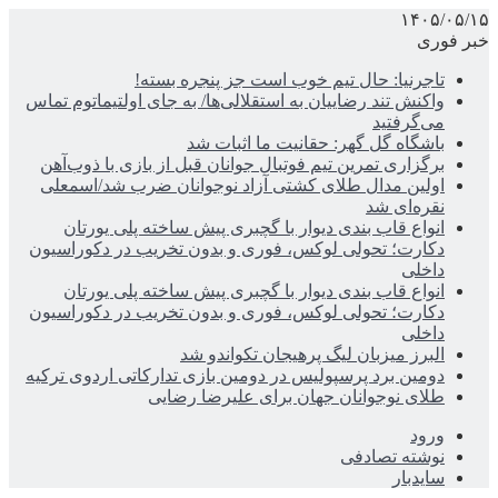
۱۴۰۵/۰۵/۱۵
خبر فوری
تاجرنیا: حال تیم خوب است جز پنجره بسته!
واکنش تند رضاییان به استقلالی‌ها/ به جای اولتیماتوم تماس
می‌گرفتید
باشگاه گل گهر: حقانیت ما اثبات شد
برگزاری تمرین تیم فوتبال جوانان قبل از بازی با ذوب‌آهن
اولین مدال طلای کشتی آزاد نوجوانان ضرب شد/اسمعلی
نقره‌ای شد
انواع قاب بندی دیوار با گچبری پیش ساخته پلی یورتان
دکارت؛ تحولی لوکس، فوری و بدون تخریب در دکوراسیون
داخلی
انواع قاب بندی دیوار با گچبری پیش ساخته پلی یورتان
دکارت؛ تحولی لوکس، فوری و بدون تخریب در دکوراسیون
داخلی
البرز میزبان لیگ پرهیجان تکواندو شد
دومین برد پرسپولیس در دومین بازی تدارکاتی اردوی ترکیه
طلای نوجوانان جهان برای علیرضا رضایی
ورود
نوشته تصادفی
سایدبار