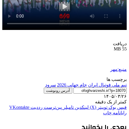
دریافت
55 MB
منبع:مهر
برچسب ها
تیم ملی فوتبال ایران
جام جهانی 2026
سرود
آدرس رونوشت
۱۴۰۵/۰۳/۲۶
کمتر از یک دقیقه
فیس بوک
توییتر (X)
لینکدین
‫تامبلر
‫پین‌ترست
‫رددیت
‫VKontakte
رایانامه
چاپ
بعدی را بخوانید