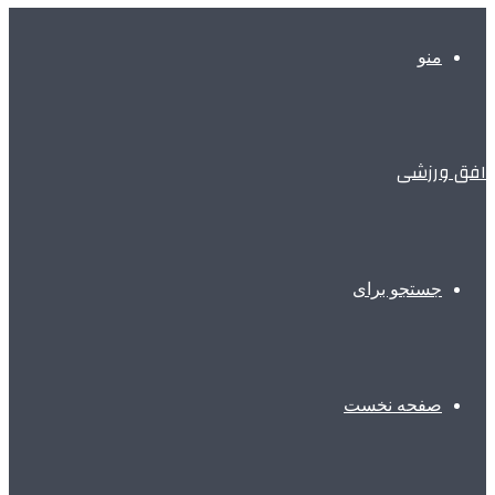
منو
افق ورزشی
جستجو برای
صفحه نخست