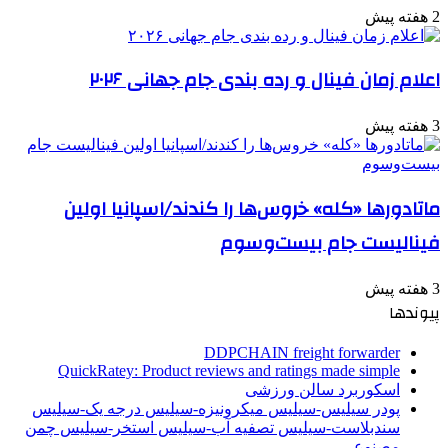
2 هفته پیش
اعلام زمان فینال و رده بندی جام جهانی ۲۰۲۶
3 هفته پیش
ماتادورها «کله» خروس‌ها را کندند/اسپانیا اولین
فینالیست جام بیست‌وسوم
3 هفته پیش
پیوندها
DDPCHAIN freight forwarder
QuickRatey: Product reviews and ratings made simple
اسکوربرد سالن ورزشی
پودر سیلیس-سیلیس میکرونیزه-سیلیس درجه یک-سیلیس
سندبلاست-سیلیس تصفیه آب-سیلیس استخر-سیلیس چمن
مصنوعی