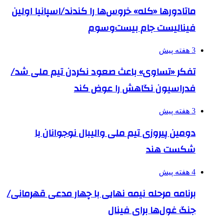
ماتادورها «کله» خروس‌ها را کندند/اسپانیا اولین
فینالیست جام بیست‌وسوم
3 هفته پیش
تفکر «تساوی» باعث صعود نکردن تیم ملی شد/
فدراسیون نگاهش را عوض کند
3 هفته پیش
دومین پیروزی تیم ملی والیبال نوجوانان با
شکست هند
4 هفته پیش
برنامه مرحله نیمه نهایی با چهار مدعی قهرمانی/
جنگ غول‌ها برای فینال