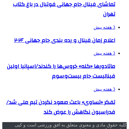
تماشای فینال جام جهانی فوتبال در باغ کتاب
تهران
3 هفته پیش
اعلام زمان فینال و رده بندی جام جهانی ۲۰۲۶
3 هفته پیش
ماتادورها «کله» خروس‌ها را کندند/اسپانیا اولین
فینالیست جام بیست‌وسوم
3 هفته پیش
تفکر «تساوی» باعث صعود نکردن تیم ملی شد/
فدراسیون نگاهش را عوض کند
کلیه حقوق مادی و معنوی متعلق به افق ورزشی است و کپی