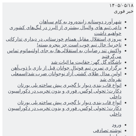
۱۴۰۵/۰۵/۱۸
خبر فوری
شهرآورد دوستانه زاینده‌رود به کام سپاهان
داعی:تیم های والیبال بیشتری از البرز در لیگ‌های کشوری
خواهیم داشت
پیروزی استقلال مقابل همنام خوزستانی در دیداری تدارکاتی
تاجرنیا: حال تیم خوب است جز پنجره بسته!
واکنش تند رضاییان به استقلالی‌ها/ به جای اولتیماتوم تماس
می‌گرفتید
باشگاه گل گهر: حقانیت ما اثبات شد
برگزاری تمرین تیم فوتبال جوانان قبل از بازی با ذوب‌آهن
اولین مدال طلای کشتی آزاد نوجوانان ضرب شد/اسمعلی
نقره‌ای شد
انواع قاب بندی دیوار با گچبری پیش ساخته پلی یورتان
دکارت؛ تحولی لوکس، فوری و بدون تخریب در دکوراسیون
داخلی
انواع قاب بندی دیوار با گچبری پیش ساخته پلی یورتان
دکارت؛ تحولی لوکس، فوری و بدون تخریب در دکوراسیون
داخلی
ورود
نوشته تصادفی