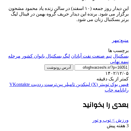
این دیدار روز جمعه (۱۰ اسفند) در سالن زنده یاد محمود مشحون
برگزار می شود. برنده این دیدار حریف گروه بهمن در فینال لیگ
برتر بسکتبال زنان می شود.
منبع:مهر
برچسب ها
بسکتبال
تیم صنعت نفت آبادان
لیگ بسکتبال بانوان کشور
مرحله
نیمه نهایی
آدرس رونوشت
۱۴۰۲/۱۲/۰۵
کمتر از یک دقیقه
فیس بوک
توییتر (X)
لینکدین
‫تامبلر
‫پین‌ترست
‫رددیت
‫VKontakte
رایانامه
چاپ
بعدی را بخوانید
ورزش > توپ و تور
3 هفته پیش