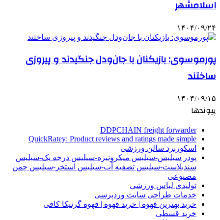
اسلامشهر
۱۴۰۴/۰۹/۲۴
پورموسوی: بازیکنان با جان‌ودل جنگیدند و پیروزی
ساختند
۱۴۰۴/۰۹/۱۵
پیوندها
DDPCHAIN freight forwarder
QuickRatey: Product reviews and ratings made simple
اسکوربرد سالن ورزشی
پودر سیلیس-سیلیس میکرونیزه-سیلیس درجه یک-سیلیس
سندبلاست-سیلیس تصفیه آب-سیلیس استخر-سیلیس چمن
مصنوعی
تولیدی لباس ورزشی
خدمات طراحی سایت وردپرسی
خرید بهترین قهوه | خرید قهوه | قهوه گرنیکا کافی
خرید قسطی