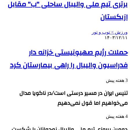
برتری تیم ملی والیبال ساحلی "ب" مقابل
ازبکستان
ورزش > توپ و تور
۱۴۰۳/۱۲/۱۱
حملات رژیم صهیونیستی خزانه دار
فدراسیون والیبال را راهی بیمارستان کرد
3 هفته پیش
تنیس ایران در مسیر درستی است/در ناگویا مدال
می‌خواهیم اما قول نمی‌دهیم
4 هفته پیش
دومین پیروزی تیم ملی والیبال نوجوانان با شکست