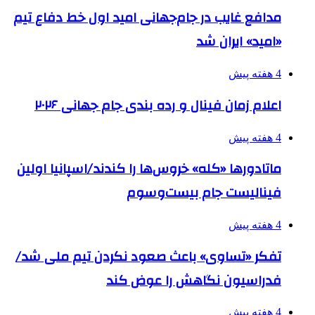
مدافع غایب در جام‌جهانی امید اول خط دفاع تیم
«امید» ایران شد
4 هفته پیش
اعلام زمان فینال و رده بندی جام جهانی ۲۰۲۶
4 هفته پیش
ماتادورها «کله» خروس‌ها را کندند/اسپانیا اولین
فینالیست جام بیست‌وسوم
4 هفته پیش
تفکر «تساوی» باعث صعود نکردن تیم ملی شد/
فدراسیون نگاهش را عوض کند
4 هفته پیش