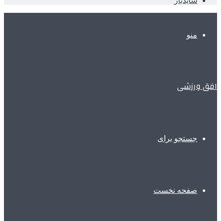
سایدبار
منو
افق ورزشی
جستجو برای
صفحه نخست