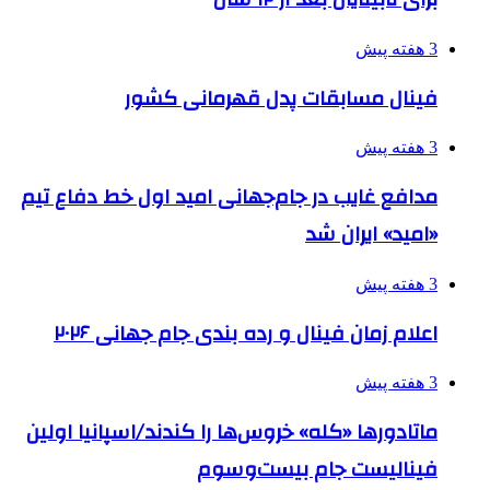
3 هفته پیش
فینال مسابقات پدل قهرمانی کشور
3 هفته پیش
مدافع غایب در جام‌جهانی امید اول خط دفاع تیم
«امید» ایران شد
3 هفته پیش
اعلام زمان فینال و رده بندی جام جهانی ۲۰۲۶
3 هفته پیش
ماتادورها «کله» خروس‌ها را کندند/اسپانیا اولین
فینالیست جام بیست‌وسوم