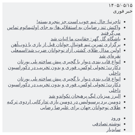
۱۴۰۵/۰۵/۱۵
خبر فوری
تاجرنیا: حال تیم خوب است جز پنجره بسته!
واکنش تند رضاییان به استقلالی‌ها/ به جای اولتیماتوم تماس
می‌گرفتید
باشگاه گل گهر: حقانیت ما اثبات شد
برگزاری تمرین تیم فوتبال جوانان قبل از بازی با ذوب‌آهن
اولین مدال طلای کشتی آزاد نوجوانان ضرب شد/اسمعلی
نقره‌ای شد
انواع قاب بندی دیوار با گچبری پیش ساخته پلی یورتان
دکارت؛ تحولی لوکس، فوری و بدون تخریب در دکوراسیون
داخلی
انواع قاب بندی دیوار با گچبری پیش ساخته پلی یورتان
دکارت؛ تحولی لوکس، فوری و بدون تخریب در دکوراسیون
داخلی
البرز میزبان لیگ پرهیجان تکواندو شد
دومین برد پرسپولیس در دومین بازی تدارکاتی اردوی ترکیه
طلای نوجوانان جهان برای علیرضا رضایی
ورود
نوشته تصادفی
سایدبار