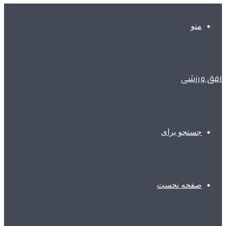
منو
افق ورزشی
جستجو برای
صفحه نخست