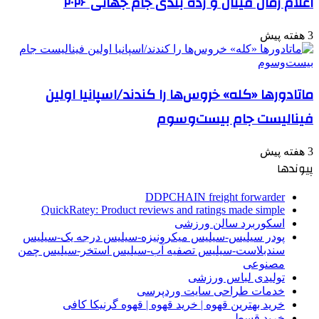
اعلام زمان فینال و رده بندی جام جهانی ۲۰۲۶
3 هفته پیش
ماتادورها «کله» خروس‌ها را کندند/اسپانیا اولین
فینالیست جام بیست‌وسوم
3 هفته پیش
پیوندها
DDPCHAIN freight forwarder
QuickRatey: Product reviews and ratings made simple
اسکوربرد سالن ورزشی
پودر سیلیس-سیلیس میکرونیزه-سیلیس درجه یک-سیلیس
سندبلاست-سیلیس تصفیه آب-سیلیس استخر-سیلیس چمن
مصنوعی
تولیدی لباس ورزشی
خدمات طراحی سایت وردپرسی
خرید بهترین قهوه | خرید قهوه | قهوه گرنیکا کافی
خرید قسطی