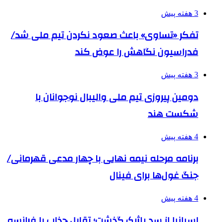
3 هفته پیش
تفکر «تساوی» باعث صعود نکردن تیم ملی شد/
فدراسیون نگاهش را عوض کند
3 هفته پیش
دومین پیروزی تیم ملی والیبال نوجوانان با
شکست هند
4 هفته پیش
برنامه مرحله نیمه نهایی با چهار مدعی قهرمانی/
جنگ غول‌ها برای فینال
4 هفته پیش
اسپانیا از سد بلژیک گذشت؛ تقابل جذاب با فرانسه