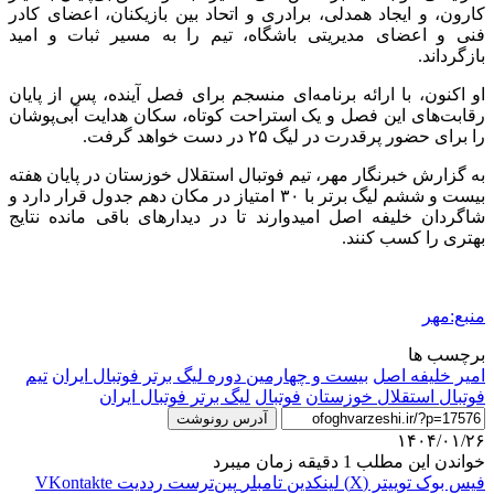
کارون، و ایجاد همدلی، برادری و اتحاد بین بازیکنان، اعضای کادر
فنی و اعضای مدیریتی باشگاه، تیم را به مسیر ثبات و امید
بازگرداند.
او اکنون، با ارائه برنامه‌ای منسجم برای فصل آینده، پس از پایان
رقابت‌های این فصل و یک استراحت کوتاه، سکان هدایت آبی‌پوشان
را برای حضور پرقدرت در لیگ ۲۵ در دست خواهد گرفت.
به گزارش خبرنگار مهر، تیم فوتبال استقلال خوزستان در پایان هفته
بیست و ششم لیگ برتر با ۳۰ امتیاز در مکان دهم جدول قرار دارد و
شاگردان خلیفه اصل امیدوارند تا در دیدارهای باقی مانده نتایج
بهتری را کسب کنند.
منبع:مهر
برچسب ها
امیر خلیفه اصل
بیست و چهارمین دوره لیگ برتر فوتبال ایران
تیم
فوتبال استقلال خوزستان
فوتبال
لیگ برتر فوتبال ایران
آدرس رونوشت
۱۴۰۴/۰۱/۲۶
خواندن این مطلب 1 دقیقه زمان میبرد
فیس بوک
توییتر (X)
لینکدین
‫تامبلر
‫پین‌ترست
‫رددیت
‫VKontakte