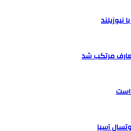
 نیوزیلند
متعارف مرتکب شد
 است
وتسال آسیا