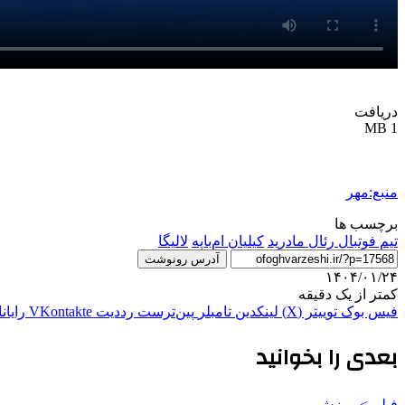
دریافت
1 MB
منبع:مهر
برچسب ها
تیم فوتبال رئال مادرید
کیلیان ام‌باپه
لالیگا
آدرس رونوشت
۱۴۰۴/۰۱/۲۴
کمتر از یک دقیقه
فیس بوک
توییتر (X)
لینکدین
‫تامبلر
‫پین‌ترست
‫رددیت
‫VKontakte
رایان
بعدی را بخوانید
فیلم > ورزش