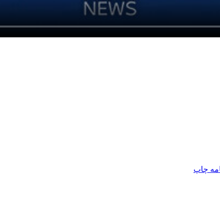
امه
چاپ