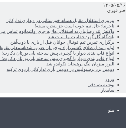
۱۴۰۵/۰۵/۱۶
خبر فوری
پیروزی استقلال مقابل همنام خوزستانی در دیداری تدارکاتی
تاجرنیا: حال تیم خوب است جز پنجره بسته!
واکنش تند رضاییان به استقلالی‌ها/ به جای اولتیماتوم تماس می‌
باشگاه گل گهر: حقانیت ما اثبات شد
برگزاری تمرین تیم فوتبال جوانان قبل از بازی با ذوب‌آهن
اولین مدال طلای کشتی آزاد نوجوانان ضرب شد/اسمعلی نقره‌
انواع قاب بندی دیوار با گچبری پیش ساخته پلی یورتان دکارت
انواع قاب بندی دیوار با گچبری پیش ساخته پلی یورتان دکارت
البرز میزبان لیگ پرهیجان تکواندو شد
دومین برد پرسپولیس در دومین بازی تدارکاتی اردوی ترکیه
ورود
نوشته تصادفی
سایدبار
منو