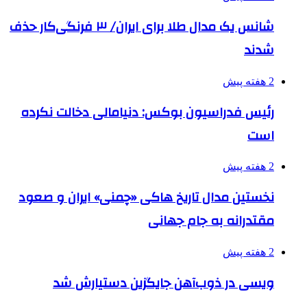
شانس یک مدال طلا برای ایران/ ۳ فرنگی‌کار حذف
شدند
2 هفته پیش
رئیس فدراسیون بوکس: دنیامالی دخالت نکرده
است
2 هفته پیش
نخستین مدال تاریخ هاکی «چمنی» ایران و صعود
مقتدرانه به جام جهانی
2 هفته پیش
ویسی در ذوب‌آهن جایگزین دستیارش شد