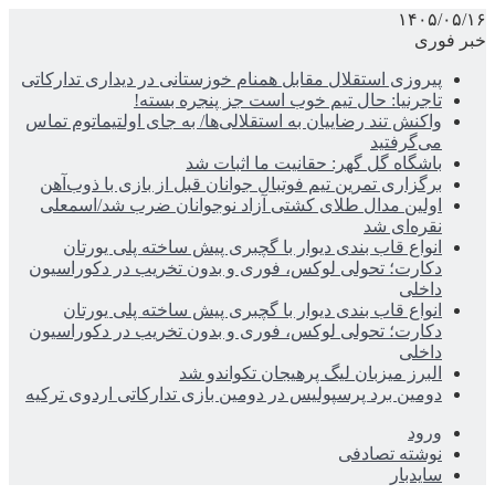
۱۴۰۵/۰۵/۱۶
خبر فوری
پیروزی استقلال مقابل همنام خوزستانی در دیداری تدارکاتی
تاجرنیا: حال تیم خوب است جز پنجره بسته!
واکنش تند رضاییان به استقلالی‌ها/ به جای اولتیماتوم تماس
می‌گرفتید
باشگاه گل گهر: حقانیت ما اثبات شد
برگزاری تمرین تیم فوتبال جوانان قبل از بازی با ذوب‌آهن
اولین مدال طلای کشتی آزاد نوجوانان ضرب شد/اسمعلی
نقره‌ای شد
انواع قاب بندی دیوار با گچبری پیش ساخته پلی یورتان
دکارت؛ تحولی لوکس، فوری و بدون تخریب در دکوراسیون
داخلی
انواع قاب بندی دیوار با گچبری پیش ساخته پلی یورتان
دکارت؛ تحولی لوکس، فوری و بدون تخریب در دکوراسیون
داخلی
البرز میزبان لیگ پرهیجان تکواندو شد
دومین برد پرسپولیس در دومین بازی تدارکاتی اردوی ترکیه
ورود
نوشته تصادفی
سایدبار