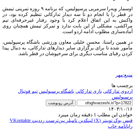
اوسمار
ویه‌را
سرمربی پرسپولیس، که برنامه ۹ روزه تمرینی تیمش
در قطر را با انجام دو تا سه دیدار تدارکاتی تنظیم کرده بود، در
واکنش به این اتفاق اعلام کرد با وجود رفتار غیرحرفه‌ای تیم
مراکشی، مشکلی از این بابت ندارد و تمرکز تیمش همچنان روی
آماده‌سازی مطلوب ادامه اردو است.
در همین راستا، محسن خلیلی معاون ورزشی باشگاه پرسپولیس،
مأمور شده تا برای برگزاری سایر دیدارهای تدارکاتی، به دنبال پیدا
کردن رقبای مناسب دیگری برای
سرخپوشان
در قطر باشد.
منبع:مهر
برچسب ها
اردوی تدارکاتی
بازی تدارکاتی
باشگاه پرسپولیس
تیم فوتبال
پرسپولیس
آدرس رونوشت
۱۴۰۳/۱۰/۱۶
خواندن این مطلب 1 دقیقه زمان میبرد
فیس بوک
توییتر (X)
لینکدین
‫تامبلر
‫پین‌ترست
‫رددیت
‫VKontakte
رایانامه
چاپ