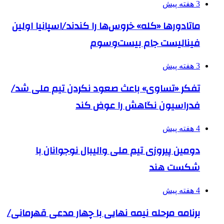
3 هفته پیش
ماتادورها «کله» خروس‌ها را کندند/اسپانیا اولین
فینالیست جام بیست‌وسوم
3 هفته پیش
تفکر «تساوی» باعث صعود نکردن تیم ملی شد/
فدراسیون نگاهش را عوض کند
4 هفته پیش
دومین پیروزی تیم ملی والیبال نوجوانان با
شکست هند
4 هفته پیش
برنامه مرحله نیمه نهایی با چهار مدعی قهرمانی/