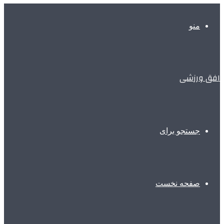
منو
افق ورزشی
جستجو برای
صفحه نخست