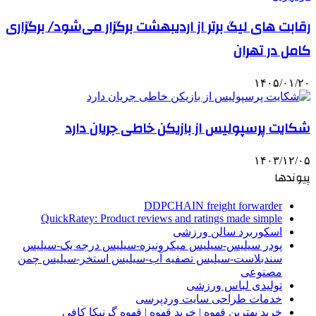
رقابت های لیگ برتر از اردیبهشت برگزار می‌شود/ برگزاری
کامل در تهران
۱۴۰۵/۰۱/۲۰
شکایت پرسپولیس از بازیکن خاطی جریان دارد
۱۴۰۳/۱۲/۰۵
پیوندها
DDPCHAIN freight forwarder
QuickRatey: Product reviews and ratings made simple
اسکوربرد سالن ورزشی
پودر سیلیس-سیلیس میکرونیزه-سیلیس درجه یک-سیلیس
سندبلاست-سیلیس تصفیه آب-سیلیس استخر-سیلیس چمن
مصنوعی
تولیدی لباس ورزشی
خدمات طراحی سایت وردپرسی
خرید بهترین قهوه | خرید قهوه | قهوه گرنیکا کافی