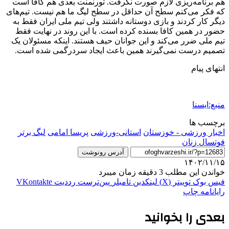
هم برنامه‌ریزی لازم صورت نگرفت. تورنمنت بعدی هم کافا است
که فکر می‌کنم سطح آن حداقل در سطح لیگ ما هم نیست. تیم‌های
دیگر کار کردند و بازی دوستانه داشتند ولی تیم ملی ایران فقط به
حضور در همین کافا بسنده کرده است. با این روند در نهایت فقط
تیم ملی ضرر می‌کند و این جوانان حیف هستند. اینکه مسئولان یک
تصمیم درست نمی‌گیرند همین باعث ایجاد سردرگمی شده است.
انتهای پیام
منبع:ایسنا
برچسب ها
اخبار ورزشی - خوزستان
استانی-ورزشی
پریسا امامی
لیگ برتر
فوتسال زنان
آدرس رونوشت
۱۴۰۲/۱۱/۱۵
خواندن این مطلب 3 دقیقه زمان میبرد
فیس بوک
توییتر (X)
لینکدین
‫تامبلر
‫پین‌ترست
‫رددیت
‫VKontakte
رایانامه
چاپ
بعدی را بخوانید