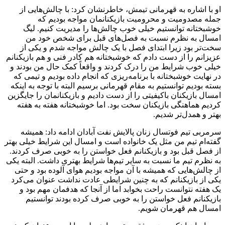
او با اشاره به قهرمانی تیمش، خاطرنشان کرد: با چالش‌هایی از
جمله مصدومیت و محرومیت بازیکنانمان مواجه بودیم که
خوشبختانه توانستیم خیلی خوب چالش‌ها را مدیریت کنیم. لیگ
امسال به نظرم نسبت به فصل‌های قبل برای شخص خود من
سخت‌تر بود زیرا ابتدای فصل با یک چالش مواجه شدم و یکی از
عزیزانم را از دست دادم که خوشبختانه هم کادر فنی و هم بازیکنانم
خیلی خوب شرایط من را درک کردند و واقعاً کمک حال من بودند و
در نهایت خوشبختانه با برنامه‌ریزی که انجام داده بودیم و تیمی که
بسته بودیم توانستیم به مقام قهرمانی برسیم البته با توجه به اینکه
امسال بازیکنان باکیفیتی را از دست دادیم و بازیکنانمان را جایگزین
کردیم هماهنگی بازیکنان سخت بود. اما خوشبختانه هفته به هفته
بهتر و همدل‌تر شدیم.
سرمربی تیم فوتسال زنان پالایش نفت آبادان ادامه داد: همیشه
گفته‌ام تیم من مثل یک خانواده است و امسال این شرایط خیلی بهتر
از فصل قبل بود و بازیکنانم فعل خواستن را به خوبی صرف کردند.
به نظرم تیم ما نسبت به سایر تیم‌ها شرایط بهتری داشت. البته یکی
از چالش‌هایی که همیشه با آن مواجه بودیم هوای آلوده بود و حتی
یکی از بازیکنانم که به چنین شرایطی عادت نداشت عنوان می‌کرد
یک هفته نتوانست راحت بخوابد اما از آنجا که هدفمان مهم بود و
بازیکنانم فعل خواستن را به خوبی صرف کرده بودند توانستیم
امسال هم قهرمان شویم.