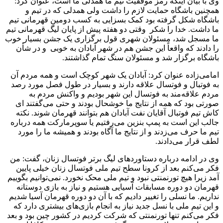
وی با بیان اینکه رمز موفقیت تیم ما همدلی ما است، عنوان کرد:
همچنین باشگاه حمایت لازم را داشت ولی همدلی که در تیم و
باشگاه شکل گرفته بود کمک بسزایی به کسب دومین قهرمانی تیم
ما داشت. خدا را شکر وقتی دو هفته پیش از پایان لیگ قهرمانی تیم
ما مسجل شد، مسئولان شهری قول برگزاری یک جشن بسیار خوب
را دادند که واقعاً این جشن هم در شهر آبادان به خوبی و در شأن
باشگاه برگزار شد و مسئولان سنگ تمام گذاشتند.
امامی‌زاده عنوان کرد: آبادان یک شهر کوچک است و همه مردم آن
به فوتبال و فوتسال علاقه دارند و بسیار در طول فصل مورد رصد
مردم علاقه‌مند به فوتسال این شهر بودیم و واکنش مردم به
صورتی بود که همه از نتایج ما خوشحال بودند و حتی می‌گفتند ای
کاش تیم فوتبال آقایان نفت آبادان هم بتوانند قهرمان شوند. نکته
جالب این است به پمپ بنزین می‌رفتیم یا سوپرمارکت همه درباره
تیم ما حرف می‌زدند و از نتایج ما آگاه بودند و همیشه ما را مورد
لطف قرار می‌دادند.
وی در ادامه درباره دستاوردهای لیگ برتر فوتسال زنان، گفت: من
فکر می‌کنم بعد از کرونا سطح تیم ملی فوتسال زنان خیلی پایین
آمد زیرا هیچ تورنمنتی نبود و تیم ملی محک نخورد. نمی‌توانیم بگوییم
قهرمان دو دوره مسابقات آسیایی هستیم و نیاز به بازی دوستانه
نداریم. ما نسلی را تغییر دادیم که با آن دو دوره قهرمان آسیا شدیم
و این تیم ملی با نسل جدید نیاز به انجام بازی‌های بیشتری دارد که
فکر می‌کنم تنها تورنمنتی که شرکت کردیم در کشور چین بود و بعد