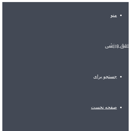
منو
افق ورزشی
جستجو برای
صفحه نخست