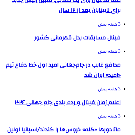
صف مدعیان برای یک صندلی؛ تعیین رئیس جدید
برای نابینایان بعد از ۱۲ سال
3 هفته پیش
فینال مسابقات پدل قهرمانی کشور
3 هفته پیش
مدافع غایب در جام‌جهانی امید اول خط دفاع تیم
«امید» ایران شد
3 هفته پیش
اعلام زمان فینال و رده بندی جام جهانی ۲۰۲۶
3 هفته پیش
ماتادورها «کله» خروس‌ها را کندند/اسپانیا اولین