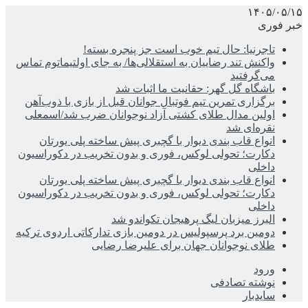
۱۴۰۵/۰۵/۱۵
خبر فوری
تاجرنیا: حال تیم خوب است جز پنجره بسته!
واکنش تند رضاییان به استقلالی‌ها/ به جای اولتیماتوم تماس
می‌گرفتید
باشگاه گل گهر: حقانیت ما اثبات شد
برگزاری تمرین تیم فوتبال جوانان قبل از بازی با ذوب‌آهن
اولین مدال طلای کشتی آزاد نوجوانان ضرب شد/اسمعلی
نقره‌ای شد
انواع قاب بندی دیوار با گچبری پیش ساخته پلی یورتان
دکارت؛ تحولی لوکس، فوری و بدون تخریب در دکوراسیون
داخلی
انواع قاب بندی دیوار با گچبری پیش ساخته پلی یورتان
دکارت؛ تحولی لوکس، فوری و بدون تخریب در دکوراسیون
داخلی
البرز میزبان لیگ پرهیجان تکواندو شد
دومین برد پرسپولیس در دومین بازی تدارکاتی اردوی ترکیه
طلای نوجوانان جهان برای علیرضا رضایی
ورود
نوشته تصادفی
سایدبار