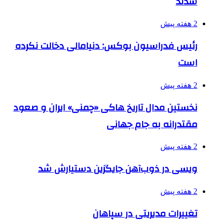
شدند
2 هفته پیش
رئیس فدراسیون بوکس: دنیامالی دخالت نکرده
است
2 هفته پیش
نخستین مدال تاریخ هاکی «چمنی» ایران و صعود
مقتدرانه به جام جهانی
2 هفته پیش
ویسی در ذوب‌آهن جایگزین دستیارش شد
2 هفته پیش
تغییرات مدیریتی در سپاهان