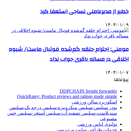
خطیر از مدیرعاملی نساجی استعفا کرد
۱۴۰۴/۰۱/۰۹
مومنی: احترام حلقه گم‌شده فوتبال ماست/ شیوه
اخلاقی در مساله باقری جواب نداد
۱۴۰۴/۰۱/۰۷
پیوندها
DDPCHAIN freight forwarder
QuickRatey: Product reviews and ratings made simple
اسکوربرد سالن ورزشی
پودر سیلیس-سیلیس میکرونیزه-سیلیس درجه یک-سیلیس
سندبلاست-سیلیس تصفیه آب-سیلیس استخر-سیلیس چمن
مصنوعی
تولیدی لباس ورزشی
خدمات طراحی سایت وردپرسی