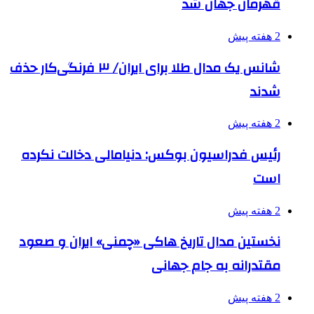
قهرمان جهان شد
2 هفته پیش
شانس یک مدال طلا برای ایران/ ۳ فرنگی‌کار حذف
شدند
2 هفته پیش
رئیس فدراسیون بوکس: دنیامالی دخالت نکرده
است
2 هفته پیش
نخستین مدال تاریخ هاکی «چمنی» ایران و صعود
مقتدرانه به جام جهانی
2 هفته پیش