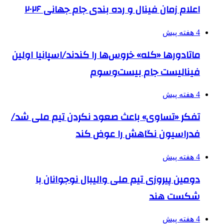
اعلام زمان فینال و رده بندی جام جهانی ۲۰۲۶
4 هفته پیش
ماتادورها «کله» خروس‌ها را کندند/اسپانیا اولین
فینالیست جام بیست‌وسوم
4 هفته پیش
تفکر «تساوی» باعث صعود نکردن تیم ملی شد/
فدراسیون نگاهش را عوض کند
4 هفته پیش
دومین پیروزی تیم ملی والیبال نوجوانان با
شکست هند
4 هفته پیش