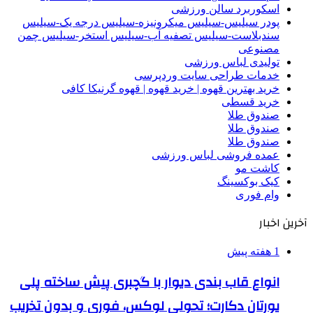
اسکوربرد سالن ورزشی
پودر سیلیس-سیلیس میکرونیزه-سیلیس درجه یک-سیلیس
سندبلاست-سیلیس تصفیه آب-سیلیس استخر-سیلیس چمن
مصنوعی
تولیدی لباس ورزشی
خدمات طراحی سایت وردپرسی
خرید بهترین قهوه | خرید قهوه | قهوه گرنیکا کافی
خرید قسطی
صندوق طلا
صندوق طلا
صندوق طلا
عمده فروشی لباس ورزشی
کاشت مو
کیک بوکسینگ
وام فوری
آخرین اخبار
1 هفته پیش
انواع قاب بندی دیوار با گچبری پیش ساخته پلی
یورتان دکارت؛ تحولی لوکس، فوری و بدون تخریب