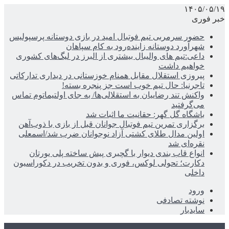
۱۴۰۵/۰۵/۱۹
خبر فوری
حضور سرمربی تیم فوتبال امید در بازی دوستانه پرسپولیس
شهرآورد دوستانه زاینده‌رود به کام سپاهان
داعی:تیم های والیبال بیشتری از البرز در لیگ‌های کشوری
خواهیم داشت
پیروزی استقلال مقابل همنام خوزستانی در دیداری تدارکاتی
تاجرنیا: حال تیم خوب است جز پنجره بسته!
واکنش تند رضاییان به استقلالی‌ها/ به جای اولتیماتوم تماس
می‌گرفتید
باشگاه گل گهر: حقانیت ما اثبات شد
برگزاری تمرین تیم فوتبال جوانان قبل از بازی با ذوب‌آهن
اولین مدال طلای کشتی آزاد نوجوانان ضرب شد/اسمعلی
نقره‌ای شد
انواع قاب بندی دیوار با گچبری پیش ساخته پلی یورتان
دکارت؛ تحولی لوکس، فوری و بدون تخریب در دکوراسیون
داخلی
ورود
نوشته تصادفی
سایدبار