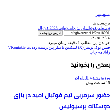
منبع:مهر
برچسب ها
تیم ملی فوتبال ایران
جام جهانی 2026
فوتبال
آدرس رونوشت
۱۴۰۵/۰۳/۰۸
خواندن این مطلب 1 دقیقه زمان میبرد
فیس بوک
توییتر (X)
لینکدین
‫تامبلر
‫پین‌ترست
‫رددیت
‫VKontakte
رایانامه
چاپ
بعدی را بخوانید
ورزش > فوتبال ایران
15 ساعت پیش
حضور سرمربی تیم فوتبال امید در بازی
دوستانه پرسپولیس