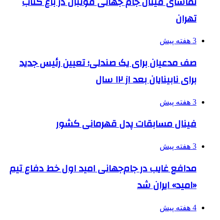
تماشای فینال جام جهانی فوتبال در باغ کتاب
تهران
3 هفته پیش
صف مدعیان برای یک صندلی؛ تعیین رئیس جدید
برای نابینایان بعد از ۱۲ سال
3 هفته پیش
فینال مسابقات پدل قهرمانی کشور
3 هفته پیش
مدافع غایب در جام‌جهانی امید اول خط دفاع تیم
«امید» ایران شد
4 هفته پیش