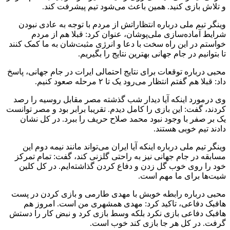
و تلاش بازی کنید. همین باعث می‌شود تیم پیشرفت کند.
وینگر تیم ملی درباره انتظاراتش از مردم با توجه به عادی نبودن
شرایط آماده‌سازی ملی‌پوشان، عنوان کرد: قبلا هم از مردم
خواستم در این راه سخت با دعا و انرژی مثبت‌شان به ما کمک کنند
تا بتوانیم در جام جهانی بهترین نتایج را بگیریم‌.
محبی درباره توقعات برای نتایج احتمالی ایرات در جام جهانی، پاسخ
داد: قبلا هم گفتم انتظار می‌رود یک تا ۲ مرحله صعود کنیم.
وی درمورد اینکه آیا دیدار شب گذشته مصر مقابل روسیه را رصد
کردند، گفت: این بازی را کامل دیدم. تقریبا برابر بود و مصر توانست
یک بر صفر با وجود نبود محمد صلاح حریف را ببرد. در کل نشان
دادند تیم خوبی هستند.
وینگر تیم ملی درباره اینکه آیا ایران می‌تواند مانند نیمه دوم این
مسابقه در جام جهانی نیز به راحتی گلزنی کند، گفت: تمام تمرکز
خود را روی خوب گل زدن و دفاع کردن گذاشته‌ایم. در کل کلین
شیت‌ها برای ما مهم است.
محبی درباره رابطه خوبش با مهدی طارمی و بازی کردن در پست
هافبک دفاعی، تاکید کرد: مهدی همشهری من است. امروز هم
هافبک دفاعی بازی نکرد بلکه وسط بازی کرد و نبض کار را دستش
گرفت. در کل هر جا بازی کند خوب است.