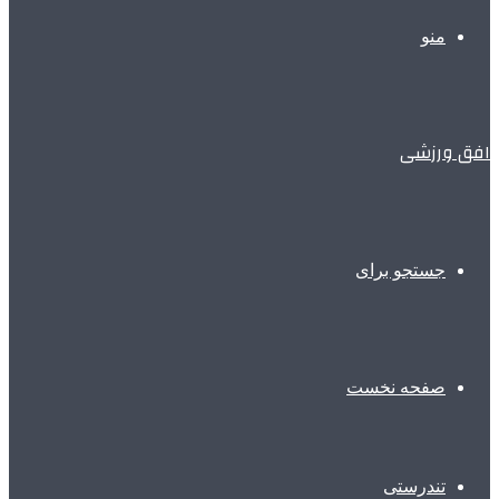
منو
افق ورزشی
جستجو برای
صفحه نخست
تندرستی