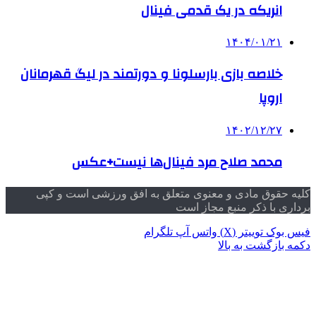
انریکه در یک قدمی فینال
۱۴۰۴/۰۱/۲۱
خلاصه بازی بارسلونا و دورتمند در لیگ قهرمانان
اروپا
۱۴۰۲/۱۲/۲۷
محمد صلاح مرد فینال‌ها نیست+عکس
کلیه حقوق مادی و معنوی متعلق به افق ورزشی است و کپی
برداری با ذکر منبع مجاز است
فیس بوک
توییتر (X)
واتس آپ
تلگرام
دکمه بازگشت به بالا