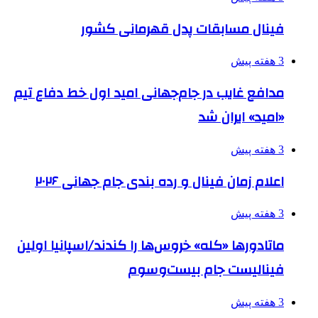
فینال مسابقات پدل قهرمانی کشور
3 هفته پیش
مدافع غایب در جام‌جهانی امید اول خط دفاع تیم
«امید» ایران شد
3 هفته پیش
اعلام زمان فینال و رده بندی جام جهانی ۲۰۲۶
3 هفته پیش
ماتادورها «کله» خروس‌ها را کندند/اسپانیا اولین
فینالیست جام بیست‌وسوم
3 هفته پیش