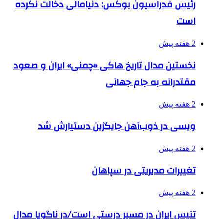
رئیس فدراسیون بوکس: دنیامالی دخالت نکرده
است
2 هفته پیش
نخستین مدال تاریخ هاکی «چمنی» ایران و صعود
مقتدرانه به جام جهانی
2 هفته پیش
ویسی در ذوب‌آهن جایگزین دستیارش شد
2 هفته پیش
تغییرات مدیریتی در سپاهان
2 هفته پیش
تنیس ایران در مسیر درستی است/در ناگویا مدال