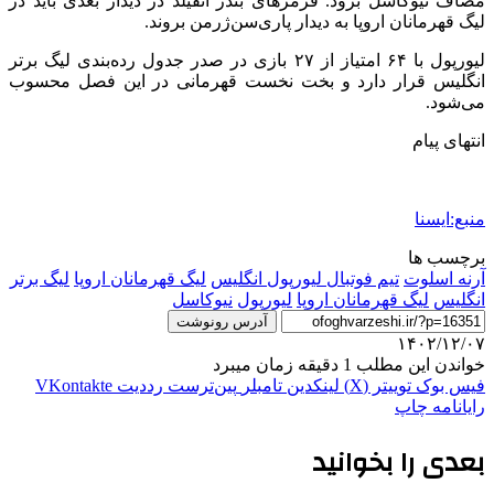
مصاف نیوکاسل برود. قرمزهای بندر آنفیلد در دیدار بعدی باید در
لیگ قهرمانان اروپا به دیدار پاری‌سن‌ژرمن بروند.
لیورپول با ۶۴ امتیاز از ۲۷ بازی در صدر جدول رده‌بندی لیگ برتر
انگلیس قرار دارد و بخت نخست قهرمانی در این فصل محسوب
می‌شود.
انتهای پیام
منبع:ایسنا
برچسب ها
آرنه اسلوت
تیم فوتبال لیورپول انگلیس
ليگ قهرمانان اروپا
لیگ برتر
انگلیس
لیگ قهرمانان اروپا
لیورپول
نیوکاسل
آدرس رونوشت
۱۴۰۲/۱۲/۰۷
خواندن این مطلب 1 دقیقه زمان میبرد
فیس بوک
توییتر (X)
لینکدین
‫تامبلر
‫پین‌ترست
‫رددیت
‫VKontakte
رایانامه
چاپ
بعدی را بخوانید