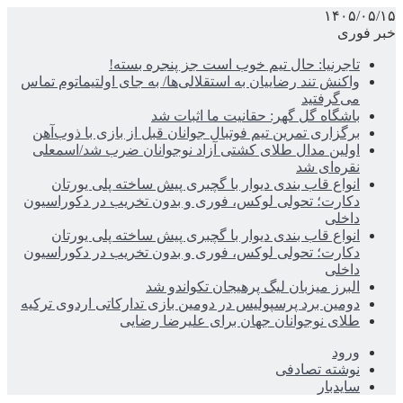
۱۴۰۵/۰۵/۱۵
خبر فوری
تاجرنیا: حال تیم خوب است جز پنجره بسته!
واکنش تند رضاییان به استقلالی‌ها/ به جای اولتیماتوم تماس
می‌گرفتید
باشگاه گل گهر: حقانیت ما اثبات شد
برگزاری تمرین تیم فوتبال جوانان قبل از بازی با ذوب‌آهن
اولین مدال طلای کشتی آزاد نوجوانان ضرب شد/اسمعلی
نقره‌ای شد
انواع قاب بندی دیوار با گچبری پیش ساخته پلی یورتان
دکارت؛ تحولی لوکس، فوری و بدون تخریب در دکوراسیون
داخلی
انواع قاب بندی دیوار با گچبری پیش ساخته پلی یورتان
دکارت؛ تحولی لوکس، فوری و بدون تخریب در دکوراسیون
داخلی
البرز میزبان لیگ پرهیجان تکواندو شد
دومین برد پرسپولیس در دومین بازی تدارکاتی اردوی ترکیه
طلای نوجوانان جهان برای علیرضا رضایی
ورود
نوشته تصادفی
سایدبار