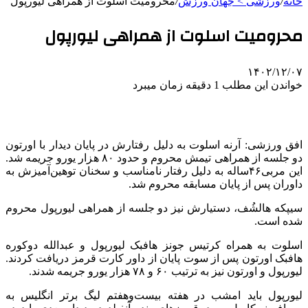
خانه
/
ورزشی > جهان ورزش
/
محرومیت اسلوت از همراهی لیورپول
محرومیت اسلوت از همراهی لیورپول
۱۴۰۲/۱۲/۰۷
خواندن این مطلب 1 دقیقه زمان میبرد
افق ورزشی: آرنه اسلوت به دلیل رفتارش در پایان دیدار با اورتون
دو جلسه از همراهی تیمش محروم و حدود ۸۰ هزار یورو جریمه شد.
این مربی۴۶ساله به دلیل رفتار نامناسب و سخنان توهین‌آمیزش به
داوران پس از پایان مسابقه محروم شد.
سیپکه هالشُف، دستیارش نیز دو جلسه از همراهی لیورپول محروم
شده است.
اسلوت به همراه کرتیس جونز هافبک لیورپول و عبدالله دوکوره
هافبک اورتون پس از سوت پایان از داور کارت قرمز دریافت کردند.
لیورپول و اورتون نیز به ترتیب ۶۰ و ۷۸ هزار یورو جریمه شدند.
لیورپول باید امشب در هفته بیست‌وهفتم لیگ برتر انگلیس به