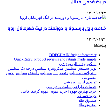
در یک قدمی فینال
۱۴۰۴/۰۱/۲۷
خلاصه بازی بارسلونا و دورتمند در لیگ قهرمانان اروپا
۱۴۰۴/۰۱/۲۱
پیوندها
DDPCHAIN freight forwarder
QuickRatey: Product reviews and ratings made simple
اسکوربرد سالن ورزشی
پودر سیلیس-سیلیس میکرونیزه-سیلیس درجه یک-سیلیس
سندبلاست-سیلیس تصفیه آب-سیلیس استخر-سیلیس چمن
مصنوعی
تولیدی لباس ورزشی
خدمات طراحی سایت وردپرسی
خرید بهترین قهوه | خرید قهوه | قهوه گرنیکا کافی
خرید قسطی
صندوق طلا
صندوق طلا