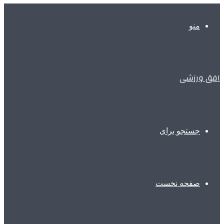
منو
افق ورزشی
جستجو برای
صفحه نخست