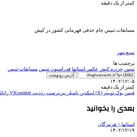
کمتر از یک دقیقه
مسابقات تنیس جام حذفی قهرمانی کشور در کیش
منبع:مهر
برچسب ها
تنیس
جزیره کیش
عکس استانها
فدراسیون تنیس
مسابقات تنیس
آدرس رونوشت
۱۴۰۲/۱۲/۰۵
کمتر از یک دقیقه
فیس بوک
توییتر (X)
لینکدین
‫تامبلر
‫پین‌ترست
‫رددیت
‫VKontakte
رایان
بعدی را بخوانید
استانها > هرمزگان
۱۴۰۲/۱۲/۱۹