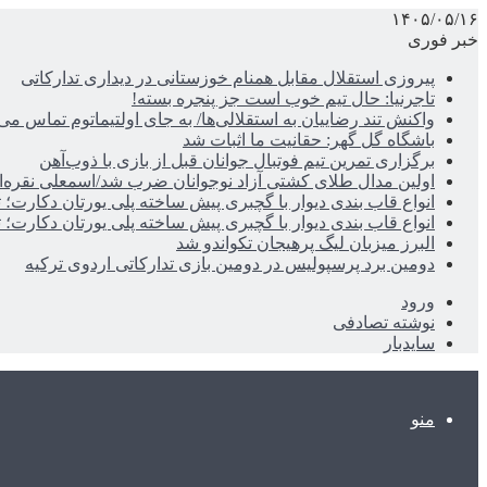
۱۴۰۵/۰۵/۱۶
خبر فوری
پیروزی استقلال مقابل همنام خوزستانی در دیداری تدارکاتی
تاجرنیا: حال تیم خوب است جز پنجره بسته!
واکنش تند رضاییان به استقلالی‌ها/ به جای اولتیماتوم تماس می‌
باشگاه گل گهر: حقانیت ما اثبات شد
برگزاری تمرین تیم فوتبال جوانان قبل از بازی با ذوب‌آهن
اولین مدال طلای کشتی آزاد نوجوانان ضرب شد/اسمعلی نقره‌
انواع قاب بندی دیوار با گچبری پیش ساخته پلی یورتان دکارت
انواع قاب بندی دیوار با گچبری پیش ساخته پلی یورتان دکارت
البرز میزبان لیگ پرهیجان تکواندو شد
دومین برد پرسپولیس در دومین بازی تدارکاتی اردوی ترکیه
ورود
نوشته تصادفی
سایدبار
منو