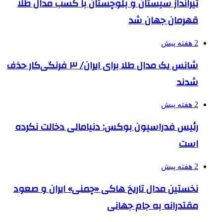
تیرانداز سیستان و بلوچستان با کسب مدال طلا
قهرمان جهان شد
2 هفته پیش
شانس یک مدال طلا برای ایران/ ۳ فرنگی‌کار حذف
شدند
2 هفته پیش
رئیس فدراسیون بوکس: دنیامالی دخالت نکرده
است
2 هفته پیش
نخستین مدال تاریخ هاکی «چمنی» ایران و صعود
مقتدرانه به جام جهانی