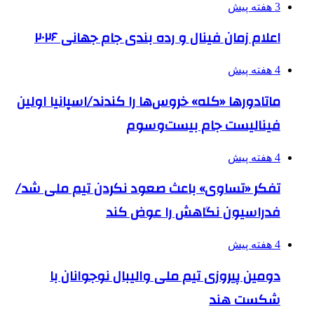
3 هفته پیش
اعلام زمان فینال و رده بندی جام جهانی ۲۰۲۶
4 هفته پیش
ماتادورها «کله» خروس‌ها را کندند/اسپانیا اولین
فینالیست جام بیست‌وسوم
4 هفته پیش
تفکر «تساوی» باعث صعود نکردن تیم ملی شد/
فدراسیون نگاهش را عوض کند
4 هفته پیش
دومین پیروزی تیم ملی والیبال نوجوانان با
شکست هند