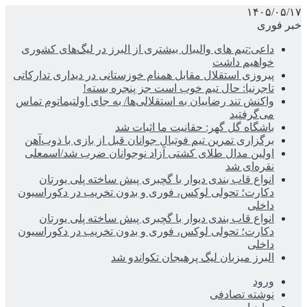
۱۴۰۵/۰۵/۱۷
خبر فوری
داعی:تیم های والیبال بیشتری از البرز در لیگ‌های کشوری
خواهیم داشت
پیروزی استقلال مقابل همنام خوزستانی در دیداری تدارکاتی
تاجرنیا: حال تیم خوب است جز پنجره بسته!
واکنش تند رضاییان به استقلالی‌ها/ به جای اولتیماتوم تماس
می‌گرفتید
باشگاه گل گهر: حقانیت ما اثبات شد
برگزاری تمرین تیم فوتبال جوانان قبل از بازی با ذوب‌آهن
اولین مدال طلای کشتی آزاد نوجوانان ضرب شد/اسمعلی
نقره‌ای شد
انواع قاب بندی دیوار با گچبری پیش ساخته پلی یورتان
دکارت؛ تحولی لوکس، فوری و بدون تخریب در دکوراسیون
داخلی
انواع قاب بندی دیوار با گچبری پیش ساخته پلی یورتان
دکارت؛ تحولی لوکس، فوری و بدون تخریب در دکوراسیون
داخلی
البرز میزبان لیگ پرهیجان تکواندو شد
ورود
نوشته تصادفی