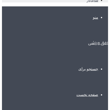
سایدبار
منو
افق ورزشی
جستجو برای
صفحه نخست