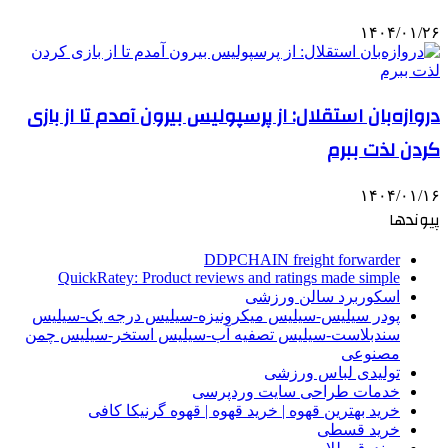
۱۴۰۴/۰۱/۲۶
دروازه‌بان استقلال: از پرسپولیس بیرون آمدم تا از بازی
کردن لذت ببرم
۱۴۰۴/۰۱/۱۶
پیوندها
DDPCHAIN freight forwarder
QuickRatey: Product reviews and ratings made simple
اسکوربرد سالن ورزشی
پودر سیلیس-سیلیس میکرونیزه-سیلیس درجه یک-سیلیس
سندبلاست-سیلیس تصفیه آب-سیلیس استخر-سیلیس چمن
مصنوعی
تولیدی لباس ورزشی
خدمات طراحی سایت وردپرسی
خرید بهترین قهوه | خرید قهوه | قهوه گرنیکا کافی
خرید قسطی