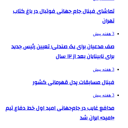
تماشای فینال جام جهانی فوتبال در باغ کتاب
تهران
3 هفته پیش
صف مدعیان برای یک صندلی؛ تعیین رئیس جدید
برای نابینایان بعد از ۱۲ سال
3 هفته پیش
فینال مسابقات پدل قهرمانی کشور
3 هفته پیش
مدافع غایب در جام‌جهانی امید اول خط دفاع تیم
«امید» ایران شد