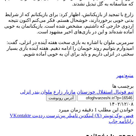
که متأسفانه به گل تبدیل نشدند.
زارع با تمجید از بازیکنانش، اظهار کرد: برای بازیکنانم که از شرایط
بدنی خوبی برخوردارند، خوشحال هستم. فکر می‌کنم اکنون نتیجه
اردوی خارجی که داشتیم، مشخص شده است. بازیکنانمان به خوبی
آماده شده‌اند و این در بازی‌های اخیر مشهود است.
سرمربی ملوان با اشاره به بازی سخت هفته آینده در انزلی، گفت:
امیدوارم بتوانیم روند خوبمان را ادامه دهیم. هفته آینده بازی بسیار
سختی در انزلی داریم و باید برای آن به خوبی آماده شویم.
منبع:مهر
برچسب ها
تیم فوتبال استقلال خوزستان
مازیار زارع
ملوان بندر انزلی
آدرس رونوشت
۱۴۰۲/۱۲/۰۸
خواندن این مطلب 1 دقیقه زمان میبرد
فیس بوک
توییتر (X)
لینکدین
‫تامبلر
‫پین‌ترست
‫رددیت
‫VKontakte
رایانامه
چاپ