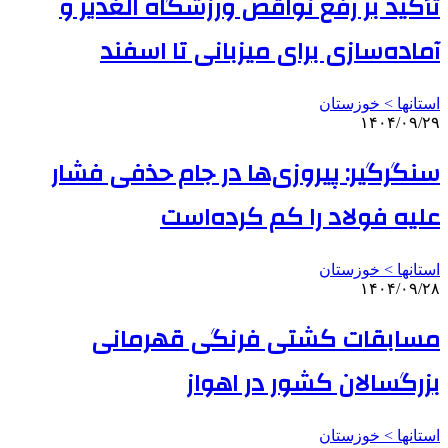
تأکید بر رفع نواقص ورزشگاه الغدیر و
آماده‌سازی برای میزبانی تا اسفند
استانها > خوزستان
۱۴۰۴/۰۹/۲۹
سنگرگیر: پیروزی‌ها در جام حذفی فشار
علیه فولاد را کم کرده‌است
استانها > خوزستان
۱۴۰۴/۰۹/۲۸
مسابقات کشتی فرنگی قهرمانی
بزرگسالان کشور در اهواز
استانها > خوزستان