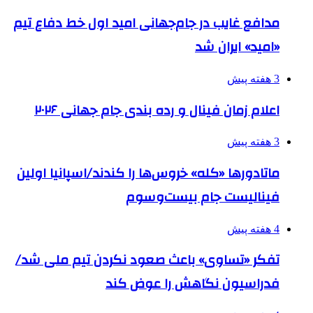
مدافع غایب در جام‌جهانی امید اول خط دفاع تیم
«امید» ایران شد
3 هفته پیش
اعلام زمان فینال و رده بندی جام جهانی ۲۰۲۶
3 هفته پیش
ماتادورها «کله» خروس‌ها را کندند/اسپانیا اولین
فینالیست جام بیست‌وسوم
4 هفته پیش
تفکر «تساوی» باعث صعود نکردن تیم ملی شد/
فدراسیون نگاهش را عوض کند