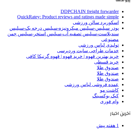
DDPCHAIN freight forwarder
QuickRatey: Product reviews and ratings made simple
اسکوربرد سالن ورزشی
پودر سیلیس-سیلیس میکرونیزه-سیلیس درجه یک-سیلیس
سندبلاست-سیلیس تصفیه آب-سیلیس استخر-سیلیس چمن
مصنوعی
تولیدی لباس ورزشی
خدمات طراحی سایت وردپرسی
خرید بهترین قهوه | خرید قهوه | قهوه گرنیکا کافی
خرید قسطی
صندوق طلا
صندوق طلا
صندوق طلا
عمده فروشی لباس ورزشی
کاشت مو
کیک بوکسینگ
وام فوری
آخرین اخبار
1 هفته پیش