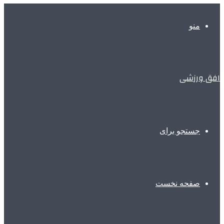
منو
افق ورزشی
جستجو برای
صفحه نخست