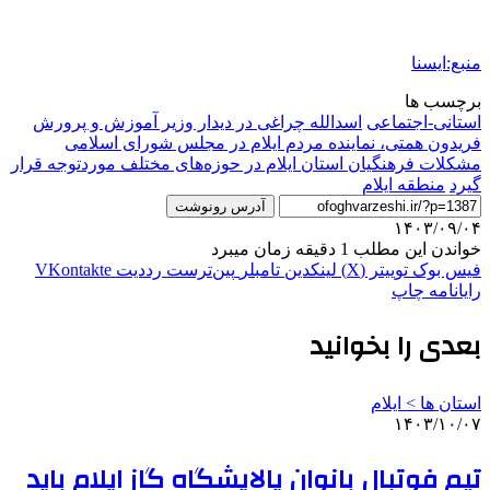
منبع:ایسنا
برچسب ها
استانی-اجتماعی
اسدالله چراغی در دیدار وزیر آموزش و پرورش
فریدون همتی، نماینده مردم ایلام در مجلس شورای اسلامی
مشکلات فرهنگیان استان ایلام در حوزه‌های مختلف موردتوجه قرار
گیرد
منطقه ایلام
آدرس رونوشت
۱۴۰۳/۰۹/۰۴
خواندن این مطلب 1 دقیقه زمان میبرد
فیس بوک
توییتر (X)
لینکدین
‫تامبلر
‫پین‌ترست
‫رددیت
‫VKontakte
رایانامه
چاپ
بعدی را بخوانید
استان ها > ایلام
۱۴۰۳/۱۰/۰۷
تیم فوتبال بانوان پالایشگاه گاز ایلام باید