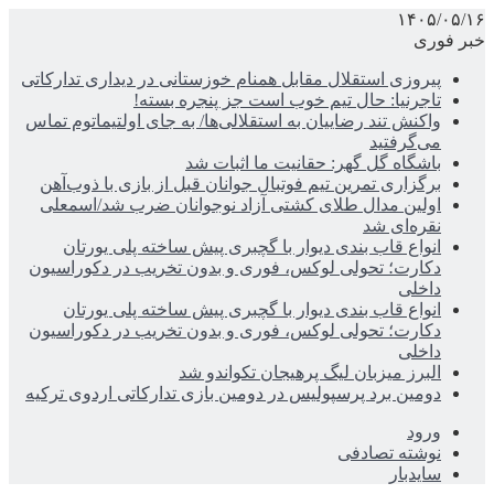
۱۴۰۵/۰۵/۱۶
خبر فوری
پیروزی استقلال مقابل همنام خوزستانی در دیداری تدارکاتی
تاجرنیا: حال تیم خوب است جز پنجره بسته!
واکنش تند رضاییان به استقلالی‌ها/ به جای اولتیماتوم تماس
می‌گرفتید
باشگاه گل گهر: حقانیت ما اثبات شد
برگزاری تمرین تیم فوتبال جوانان قبل از بازی با ذوب‌آهن
اولین مدال طلای کشتی آزاد نوجوانان ضرب شد/اسمعلی
نقره‌ای شد
انواع قاب بندی دیوار با گچبری پیش ساخته پلی یورتان
دکارت؛ تحولی لوکس، فوری و بدون تخریب در دکوراسیون
داخلی
انواع قاب بندی دیوار با گچبری پیش ساخته پلی یورتان
دکارت؛ تحولی لوکس، فوری و بدون تخریب در دکوراسیون
داخلی
البرز میزبان لیگ پرهیجان تکواندو شد
دومین برد پرسپولیس در دومین بازی تدارکاتی اردوی ترکیه
ورود
نوشته تصادفی
سایدبار