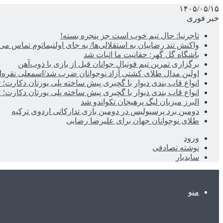
۱۴۰۵/۰۵/۱۵
خبر فوری
تاجرنیا: حال تیم خوب است جز پنجره بسته!
واکنش تند رضاییان به استقلالی‌ها/ به جای اولتیماتوم تماس می‌
باشگاه گل گهر: حقانیت ما اثبات شد
برگزاری تمرین تیم فوتبال جوانان قبل از بازی با ذوب‌آهن
اولین مدال طلای کشتی آزاد نوجوانان ضرب شد/اسمعلی نقره‌
انواع قاب بندی دیوار با گچبری پیش ساخته پلی یورتان دکارت
انواع قاب بندی دیوار با گچبری پیش ساخته پلی یورتان دکارت
البرز میزبان لیگ پرهیجان تکواندو شد
دومین برد پرسپولیس در دومین بازی تدارکاتی اردوی ترکیه
طلای نوجوانان جهان برای علیرضا رضایی
ورود
نوشته تصادفی
سایدبار
منو