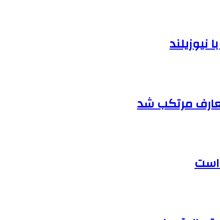
 نیوزیلند
متعارف مرتکب شد
 است