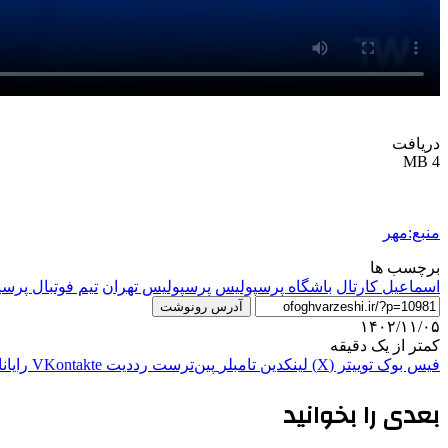
دریافت
4 MB
منبع:مهر
برچسب ها
اسماعیل کارتال
باشگاه پرسپولیس
پرسپولیس تهران
تیم فوتبال پرس
آدرس رونوشت
۱۴۰۲/۱۱/۰۵
کمتر از یک دقیقه
فیس بوک
توییتر (X)
لینکدین
‫تامبلر
‫پین‌ترست
‫رددیت
‫VKontakte
رایان
بعدی را بخوانید