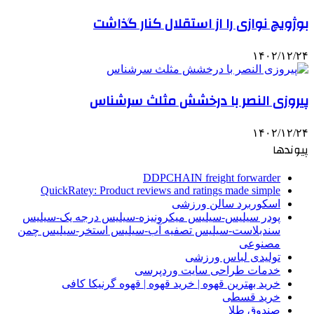
بوژویچ نوازی را از استقلال کنار گذاشت
۱۴۰۲/۱۲/۲۴
پیروزی النصر با درخشش مثلث سرشناس
۱۴۰۲/۱۲/۲۴
پیوندها
DDPCHAIN freight forwarder
QuickRatey: Product reviews and ratings made simple
اسکوربرد سالن ورزشی
پودر سیلیس-سیلیس میکرونیزه-سیلیس درجه یک-سیلیس
سندبلاست-سیلیس تصفیه آب-سیلیس استخر-سیلیس چمن
مصنوعی
تولیدی لباس ورزشی
خدمات طراحی سایت وردپرسی
خرید بهترین قهوه | خرید قهوه | قهوه گرنیکا کافی
خرید قسطی
صندوق طلا