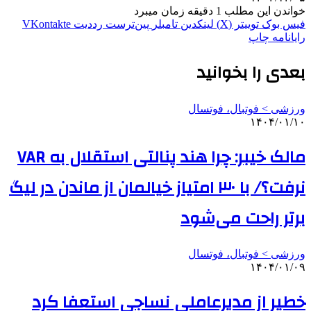
خواندن این مطلب 1 دقیقه زمان میبرد
فیس بوک
توییتر (X)
لینکدین
‫تامبلر
‫پین‌ترست
‫رددیت
‫VKontakte
رایانامه
چاپ
بعدی را بخوانید
ورزشی > فوتبال، فوتسال
۱۴۰۴/۰۱/۱۰
مالک خیبر: چرا هند پنالتی استقلال به VAR
نرفت؟/ با ۳۰ امتیاز خیالمان از ماندن در لیگ
برتر راحت می‌شود
ورزشی > فوتبال، فوتسال
۱۴۰۴/۰۱/۰۹
خطیر از مدیرعاملی نساجی استعفا کرد