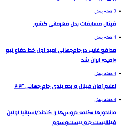
3 هفته پیش
فینال مسابقات پدل قهرمانی کشور
4 هفته پیش
مدافع غایب در جام‌جهانی امید اول خط دفاع تیم
«امید» ایران شد
4 هفته پیش
اعلام زمان فینال و رده بندی جام جهانی ۲۰۲۶
4 هفته پیش
ماتادورها «کله» خروس‌ها را کندند/اسپانیا اولین
فینالیست جام بیست‌وسوم