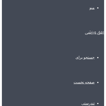
منو
افق ورزشی
جستجو برای
صفحه نخست
تندرستی