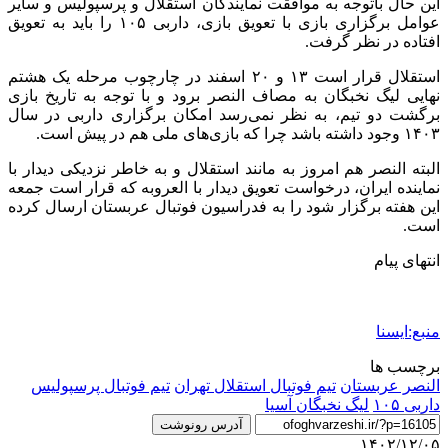
این حال باتوجه به موافقت نمایندگان استقلال و پرسپولیس و سایر
عوامل برگزاری بازی با تعویق بازی، داربی ۱۰۵ را باید به تعویق
افتاده در نظر گرفت.
استقلال قرار است ۱۳ و ۲۰ اسفند در چارچوب مرحله یک هشتم
نهایی لیگ نخبگان به مصاف النصر برود و با توجه به تاریخ بازی
برگشت دو تیم، به نظر نمی‌رسد امکان برگزاری داربی در سال
۱۴۰۳ وجود داشته باشد چرا که بازی‌های ملی هم در پیش است.
البته النصر هم امروز به مانند استقلال و به خاطر نزدیکی دیدار با
نماینده ایران، درخواست تعویق دیدار با العروبه که قرار است جمعه
این هفته برگزار شود را به فدراسیون فوتبال عربستان ارسال کرده
است.
انتهای پیام
منبع:ایسنا
برچسب ها
النصر عربستان
تيم فوتبال استقلال تهران
تيم فوتبال پرسپوليس
داربی ۱۰۵
لیگ نخبگان آسیا
آدرس رونوشت
۱۴۰۲/۱۲/۰۵