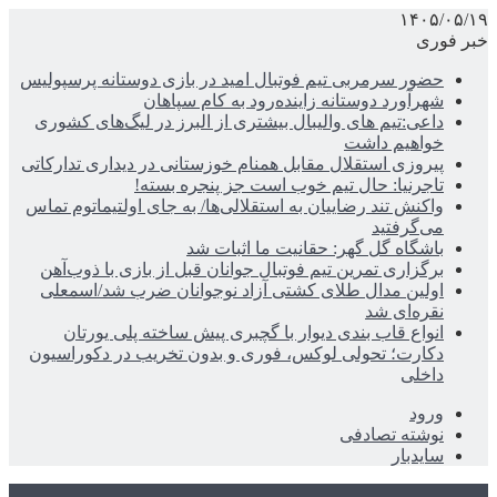
۱۴۰۵/۰۵/۱۹
خبر فوری
حضور سرمربی تیم فوتبال امید در بازی دوستانه پرسپولیس
شهرآورد دوستانه زاینده‌رود به کام سپاهان
داعی:تیم های والیبال بیشتری از البرز در لیگ‌های کشوری
خواهیم داشت
پیروزی استقلال مقابل همنام خوزستانی در دیداری تدارکاتی
تاجرنیا: حال تیم خوب است جز پنجره بسته!
واکنش تند رضاییان به استقلالی‌ها/ به جای اولتیماتوم تماس
می‌گرفتید
باشگاه گل گهر: حقانیت ما اثبات شد
برگزاری تمرین تیم فوتبال جوانان قبل از بازی با ذوب‌آهن
اولین مدال طلای کشتی آزاد نوجوانان ضرب شد/اسمعلی
نقره‌ای شد
انواع قاب بندی دیوار با گچبری پیش ساخته پلی یورتان
دکارت؛ تحولی لوکس، فوری و بدون تخریب در دکوراسیون
داخلی
ورود
نوشته تصادفی
سایدبار