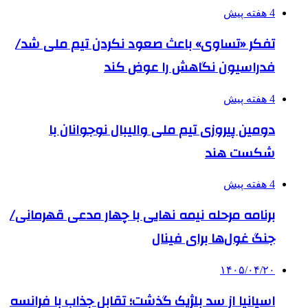
4 هفته پیش
تفکر «تساوی» باعث صعود نکردن تیم ملی شد/
فدراسیون نگاهش را عوض کند
4 هفته پیش
دومین پیروزی تیم ملی والیبال نوجوانان با
شکست هند
4 هفته پیش
برنامه مرحله نیمه نهایی با چهار مدعی قهرمانی/
جنگ غول‌ها برای فینال
۱۴۰۵/۰۴/۲۰
اسپانیا از سد بلژیک گذشت؛ تقابل جذاب با فرانسه