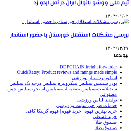
تیم ملی ووشو بانوان ایران در آمل اردو زد
۱۴۰۴/۰۱/۰۲
بررسی مشکلات استقلال خوزستان با حضور استاندار
۱۴۰۲/۱۲/۲۷
پیوندها
DDPCHAIN freight forwarder
QuickRatey: Product reviews and ratings made simple
اسکوربرد سالن ورزشی
پودر سیلیس-سیلیس میکرونیزه-سیلیس درجه یک-سیلیس
سندبلاست-سیلیس تصفیه آب-سیلیس استخر-سیلیس چمن
مصنوعی
تولیدی لباس ورزشی
خدمات طراحی سایت وردپرسی
خرید بهترین قهوه | خرید قهوه | قهوه گرنیکا کافی
خرید قسطی
صندوق طلا
صندوق طلا