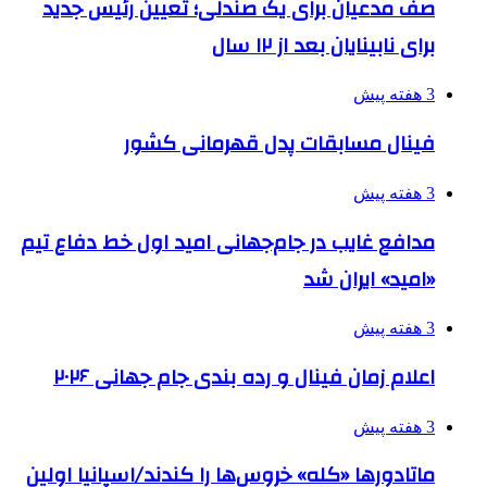
صف مدعیان برای یک صندلی؛ تعیین رئیس جدید
برای نابینایان بعد از ۱۲ سال
3 هفته پیش
فینال مسابقات پدل قهرمانی کشور
3 هفته پیش
مدافع غایب در جام‌جهانی امید اول خط دفاع تیم
«امید» ایران شد
3 هفته پیش
اعلام زمان فینال و رده بندی جام جهانی ۲۰۲۶
3 هفته پیش
ماتادورها «کله» خروس‌ها را کندند/اسپانیا اولین