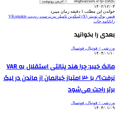
آدرس رونوشت
۱۴۰۲/۱۲/۰۳
خواندن این مطلب 1 دقیقه زمان میبرد
فیس بوک
توییتر (X)
لینکدین
‫تامبلر
‫پین‌ترست
‫رددیت
‫VKontakte
رایانامه
چاپ
بعدی را بخوانید
ورزشی > فوتبال، فوتسال
۱۴۰۴/۰۱/۱۰
مالک خیبر: چرا هند پنالتی استقلال به VAR
نرفت؟/ با ۳۰ امتیاز خیالمان از ماندن در لیگ
برتر راحت می‌شود
ورزشی > فوتبال، فوتسال
۱۴۰۴/۰۱/۰۹