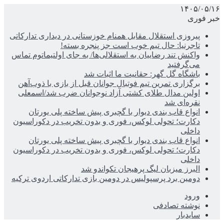
۱۴۰۵/۰۵/۱۶
خبر فوری
پیروزی استقلال مقابل همنام خوزستانی در دیداری تدارکاتی
تاجرنیا: حال تیم خوب است جز پنجره بسته!
واکنش تند رضاییان به استقلالی‌ها/ به جای اولتیماتوم تماس
می‌گرفتید
باشگاه گل گهر: حقانیت ما اثبات شد
برگزاری تمرین تیم فوتبال جوانان قبل از بازی با ذوب‌آهن
اولین مدال طلای کشتی آزاد نوجوانان ضرب شد/اسمعلی
نقره‌ای شد
انواع قاب بندی دیوار با گچبری پیش ساخته پلی یورتان
دکارت؛ تحولی لوکس، فوری و بدون تخریب در دکوراسیون
داخلی
انواع قاب بندی دیوار با گچبری پیش ساخته پلی یورتان
دکارت؛ تحولی لوکس، فوری و بدون تخریب در دکوراسیون
داخلی
البرز میزبان لیگ پرهیجان تکواندو شد
دومین برد پرسپولیس در دومین بازی تدارکاتی اردوی ترکیه
ورود
نوشته تصادفی
سایدبار