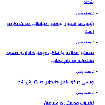
شدند
2 هفته پیش
رئیس فدراسیون بوکس: دنیامالی دخالت نکرده
است
2 هفته پیش
نخستین مدال تاریخ هاکی «چمنی» ایران و صعود
مقتدرانه به جام جهانی
2 هفته پیش
ویسی در ذوب‌آهن جایگزین دستیارش شد
2 هفته پیش
تغییرات مدیریتی در سپاهان