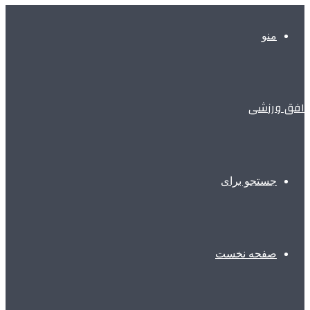
منو
افق ورزشی
جستجو برای
صفحه نخست