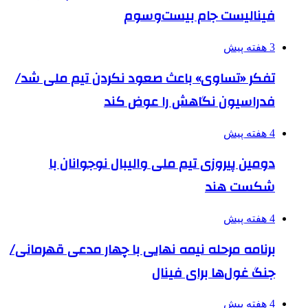
فینالیست جام بیست‌وسوم
3 هفته پیش
تفکر «تساوی» باعث صعود نکردن تیم ملی شد/
فدراسیون نگاهش را عوض کند
4 هفته پیش
دومین پیروزی تیم ملی والیبال نوجوانان با
شکست هند
4 هفته پیش
برنامه مرحله نیمه نهایی با چهار مدعی قهرمانی/
جنگ غول‌ها برای فینال
4 هفته پیش