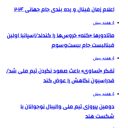
اعلام زمان فینال و رده بندی جام جهانی ۲۰۲۶
4 هفته پیش
ماتادورها «کله» خروس‌ها را کندند/اسپانیا اولین
فینالیست جام بیست‌وسوم
4 هفته پیش
تفکر «تساوی» باعث صعود نکردن تیم ملی شد/
فدراسیون نگاهش را عوض کند
4 هفته پیش
دومین پیروزی تیم ملی والیبال نوجوانان با
شکست هند