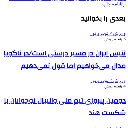
رایانامه
چاپ
بعدی را بخوانید
ورزش > توپ و تور
3 هفته پیش
تنیس ایران در مسیر درستی است/در ناگویا
مدال می‌خواهیم اما قول نمی‌دهیم
ورزش > توپ و تور
4 هفته پیش
دومین پیروزی تیم ملی والیبال نوجوانان با
شکست هند
ورزش > توپ و تور