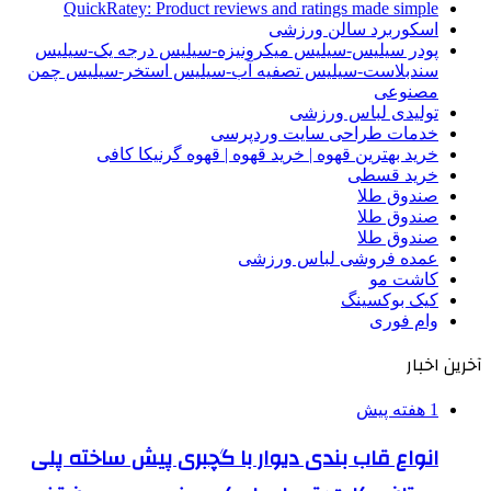
QuickRatey: Product reviews and ratings made simple
اسکوربرد سالن ورزشی
پودر سیلیس-سیلیس میکرونیزه-سیلیس درجه یک-سیلیس
سندبلاست-سیلیس تصفیه آب-سیلیس استخر-سیلیس چمن
مصنوعی
تولیدی لباس ورزشی
خدمات طراحی سایت وردپرسی
خرید بهترین قهوه | خرید قهوه | قهوه گرنیکا کافی
خرید قسطی
صندوق طلا
صندوق طلا
صندوق طلا
عمده فروشی لباس ورزشی
کاشت مو
کیک بوکسینگ
وام فوری
آخرین اخبار
1 هفته پیش
انواع قاب بندی دیوار با گچبری پیش ساخته پلی