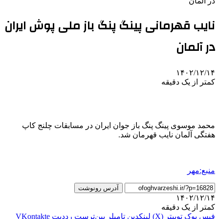
در آلمان
نایب قهرمانی پینگ پنگ باز ملی پوش ایران
در آلمان
۱۴۰۲/۱۲/۱۴
کمتر از یک دقیقه
محمد موسوی پینگ پنگ باز جوان ایران در مسابقات چلنج کاپ
هفتگی آلمان نایب قهرمان شد.
منبع:مهر
آدرس رونوشت
۱۴۰۲/۱۲/۱۴
کمتر از یک دقیقه
فیس بوک
توییتر (X)
لینکدین
‫تامبلر
‫پین‌ترست
‫رددیت
‫VKontakte