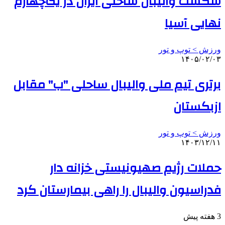
شکست والیبال ساحلی ایران در یک‌چهارم
نهایی آسیا
ورزش > توپ و تور
۱۴۰۵/۰۲/۰۳
برتری تیم ملی والیبال ساحلی "ب" مقابل
ازبکستان
ورزش > توپ و تور
۱۴۰۳/۱۲/۱۱
حملات رژیم صهیونیستی خزانه دار
فدراسیون والیبال را راهی بیمارستان کرد
3 هفته پیش