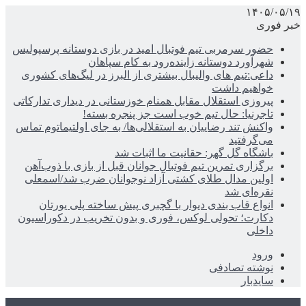
۱۴۰۵/۰۵/۱۹
خبر فوری
حضور سرمربی تیم فوتبال امید در بازی دوستانه پرسپولیس
شهرآورد دوستانه زاینده‌رود به کام سپاهان
داعی:تیم های والیبال بیشتری از البرز در لیگ‌های کشوری
خواهیم داشت
پیروزی استقلال مقابل همنام خوزستانی در دیداری تدارکاتی
تاجرنیا: حال تیم خوب است جز پنجره بسته!
واکنش تند رضاییان به استقلالی‌ها/ به جای اولتیماتوم تماس
می‌گرفتید
باشگاه گل گهر: حقانیت ما اثبات شد
برگزاری تمرین تیم فوتبال جوانان قبل از بازی با ذوب‌آهن
اولین مدال طلای کشتی آزاد نوجوانان ضرب شد/اسمعلی
نقره‌ای شد
انواع قاب بندی دیوار با گچبری پیش ساخته پلی یورتان
دکارت؛ تحولی لوکس، فوری و بدون تخریب در دکوراسیون
داخلی
ورود
نوشته تصادفی
سایدبار