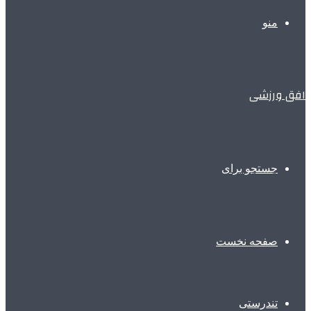
منو
افق ورزشی
جستجو برای
صفحه نخست
تندرستی