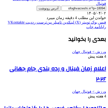
فوتبال
آدرس رونوشت
۱۴۰۵/۰۴/۰۲
خواندن این مطلب 4 دقیقه زمان میبرد
فیس بوک
توییتر (X)
لینکدین
‫تامبلر
‫پین‌ترست
‫رددیت
‫VKontakte
رایانامه
چاپ
بعدی را بخوانید
ورزش > فوتبال جهان
4 هفته پیش
اعلام زمان فینال و رده بندی جام جهانی
۲۰۲۶
ورزش > فوتبال جهان
4 هفته پیش