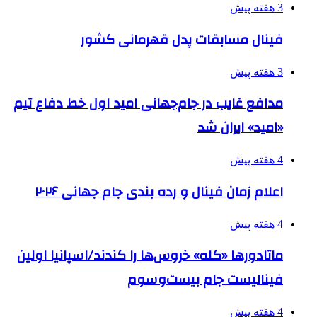
3 هفته پیش
فینال مسابقات پدل قهرمانی کشور
3 هفته پیش
مدافع غایب در جام‌جهانی امید اول خط دفاع تیم
«امید» ایران شد
4 هفته پیش
اعلام زمان فینال و رده بندی جام جهانی ۲۰۲۶
4 هفته پیش
ماتادورها «کله» خروس‌ها را کندند/اسپانیا اولین
فینالیست جام بیست‌وسوم
4 هفته پیش