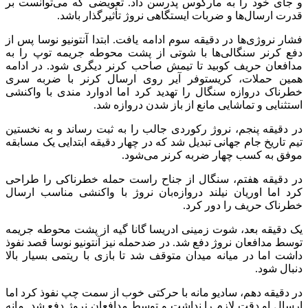
و جای خود را به مارکوس پدرسن داد. تعویضی که می‌توانست بر
قدرت ارسال‌ها و ضربات ایستگاهی نروژ تأثیرگذار باشد.
فشار نروژی‌ها در دقیقه سوم ادامه یافت. ابتدا آنتونیو نوسا پس از
دفع کرنر سنگالی‌ها با شوتی از پشت محوطه جریمه توپ را به
مدافعان حریف کوبید تا تیمش صاحب کرنر دیگری شود. در ادامه
همین حملات، کریستوفر آیر روی ارسال کرنر با ضربه سری
خطرناک دروازه سنگال را تهدید کرد اما ادوارد مندی با واکنشی
استثنایی و تماشایی مانع از باز شدن دروازه شد.
در دقیقه پنجم، نروژ رکوردی جالب را به ثبت رساند و به نخستین
تیم تاریخ جام جهانی تبدیل شد که در چهار دقیقه ابتدایی یک مسابقه
موفق به کسب چهار ضربه کرنر می‌شود.
در دقیقه هفتم، سنگال از جناح راست حمله خطرناکی را طراحی
کرد اما اوریان نیلند دروازه‌بان نروژ با واکنشی مناسب ارسال
خطرناک حریف را دور کرد.
یک دقیقه بعد، شوت زمینی ادریسا گانا گیه از پشت محوطه جریمه
توسط مدافعان نروژ دفع شد. در ضدحمله نیز آنتونیو نوسا قصد نفوذ
داشت اما در میانه میدان متوقف شد تا بازی با ریتمی بسیار بالا
دنبال شود.
در دقیقه دهم، سادیو مانه با حرکتی خوب از سمت چپ نفوذ کرد اما
ارسال او دقت لازم را نداشت و توسط مدافعان نروژ دفع شد. مانه