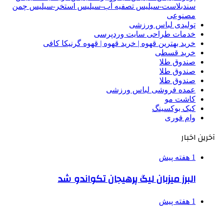
سندبلاست-سیلیس تصفیه آب-سیلیس استخر-سیلیس چمن
مصنوعی
تولیدی لباس ورزشی
خدمات طراحی سایت وردپرسی
خرید بهترین قهوه | خرید قهوه | قهوه گرنیکا کافی
خرید قسطی
صندوق طلا
صندوق طلا
صندوق طلا
عمده فروشی لباس ورزشی
کاشت مو
کیک بوکسینگ
وام فوری
آخرین اخبار
1 هفته پیش
البرز میزبان لیگ پرهیجان تکواندو شد
1 هفته پیش