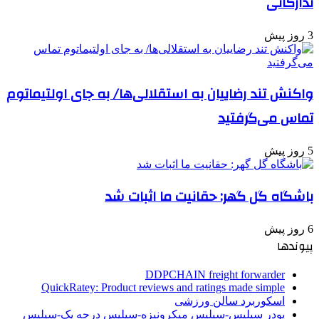
تدارکاتی
3 روز پیش
واکنش تند رضاییان به استقلالی‌ها/ به جای اولتیماتوم
تماس می‌گرفتید
5 روز پیش
باشگاه گل گهر: حقانیت ما اثبات شد
6 روز پیش
پیوندها
DDPCHAIN freight forwarder
QuickRatey: Product reviews and ratings made simple
اسکوربرد سالن ورزشی
پودر سیلیس-سیلیس میکرونیزه-سیلیس درجه یک-سیلیس