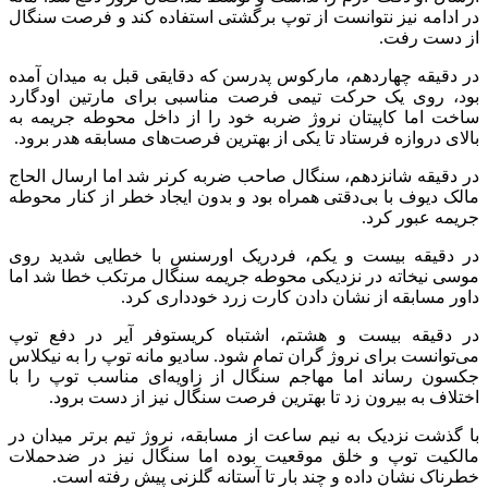
در ادامه نیز نتوانست از توپ برگشتی استفاده کند و فرصت سنگال
از دست رفت.
در دقیقه چهاردهم، مارکوس پدرسن که دقایقی قبل به میدان آمده
بود، روی یک حرکت تیمی فرصت مناسبی برای مارتین اودگارد
ساخت اما کاپیتان نروژ ضربه خود را از داخل محوطه جریمه به
بالای دروازه فرستاد تا یکی از بهترین فرصت‌های مسابقه هدر برود.
در دقیقه شانزدهم، سنگال صاحب ضربه کرنر شد اما ارسال الحاج
مالک دیوف با بی‌دقتی همراه بود و بدون ایجاد خطر از کنار محوطه
جریمه عبور کرد.
در دقیقه بیست و یکم، فردریک اورسنس با خطایی شدید روی
موسی نیخاته در نزدیکی محوطه جریمه سنگال مرتکب خطا شد اما
داور مسابقه از نشان دادن کارت زرد خودداری کرد.
در دقیقه بیست و هشتم، اشتباه کریستوفر آیر در دفع توپ
می‌توانست برای نروژ گران تمام شود. سادیو مانه توپ را به نیکلاس
جکسون رساند اما مهاجم سنگال از زاویه‌ای مناسب توپ را با
اختلاف به بیرون زد تا بهترین فرصت سنگال نیز از دست برود.
با گذشت نزدیک به نیم ساعت از مسابقه، نروژ تیم برتر میدان در
مالکیت توپ و خلق موقعیت بوده اما سنگال نیز در ضدحملات
خطرناک نشان داده و چند بار تا آستانه گلزنی پیش رفته است.