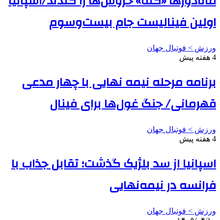
ماتادورها «کله» خروس‌ها را کندند/اسپانیا
اولین فینالیست جام بیست‌وسوم
ورزش > فوتبال جهان
4 هفته پیش
برنامه مرحله نیمه نهایی با چهار مدعی
قهرمانی/ جنگ غول‌ها برای فینال
ورزش > فوتبال جهان
4 هفته پیش
اسپانیا از سد بلژیک گذشت؛ تقابل جذاب با
فرانسه در نیمه‌نهایی
ورزش > فوتبال جهان