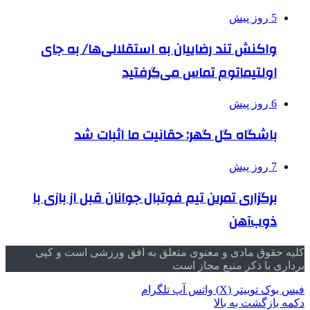
5 روز پیش
واکنش تند رضاییان به استقلالی‌ها/ به جای
اولتیماتوم تماس می‌گرفتید
6 روز پیش
باشگاه گل گهر: حقانیت ما اثبات شد
7 روز پیش
برگزاری تمرین تیم فوتبال جوانان قبل از بازی با
ذوب‌آهن
کلیه حقوق مادی و معنوی متعلق به افق ورزشی است و کپی
برداری با ذکر منبع مجاز است
فیس بوک
توییتر (X)
واتس آپ
تلگرام
دکمه بازگشت به بالا