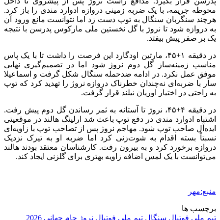
پدرسن قرار بگیرد. مدافع راست نروژ پس از پیشروی تا داخل
محوطه جریمه، با یک ضربه زمینی دروازه ادوارد مندی را باز کرد.
هرچند سنگربان سنگال به توپ دست زد اما نتوانست مانع ورود آن
به دروازه شود تا نروژ با گل نخستین ملی مارکوس پدرسن با نتیجه
یک بر صفر پیش بیفتد.
در دقیقه ۱+۴۵، مارتین اودگارد این فرصت را داشت تا با یک پاس
مناسب زمینه‌ساز گل دوم نروژ شود اما در تصمیم‌گیری نهایی
موفق عمل نکرد. در ادامه ضدحمله سنگال شکل گرفت و اسماعیلا
سار با ضربه‌ای نه‌چندان خطرناک دروازه نروژ را تهدید کرد که توپ
به راحتی در اختیار اوریان نیلند قرار گرفت.
در دقیقه ۴+۴۵، نروژ تا آستانه به ثمر رساندن گل دوم پیش رفت.
اشتباه ادوارد مندی در دفع توپ باعث شد ارلینگ هالند در موقعیتی
ایده‌آل صاحب توپ شود. مهاجم نروژ پس از تصاحب توپ با زاویه‌ای
نسبتاً بسته اقدام به شوت‌زنی کرد اما ضربه او به تیرک نزدیک
دروازه برخورد کرد و به بیرون رفت. کارشناسان معتقد بودند هالند
می‌توانست با یک لمس اضافه زاویه بهتری برای گلزنی ایجاد کند.
منبع:مهر
برچسب ها
تیم ملی فوتبال سنگال
تیم ملی فوتبال نروژ
جام جهانی 2026