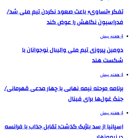
تفکر «تساوی» باعث صعود نکردن تیم ملی شد/
فدراسیون نگاهش را عوض کند
4 هفته پیش
دومین پیروزی تیم ملی والیبال نوجوانان با
شکست هند
4 هفته پیش
برنامه مرحله نیمه نهایی با چهار مدعی قهرمانی/
جنگ غول‌ها برای فینال
4 هفته پیش
اسپانیا از سد بلژیک گذشت؛ تقابل جذاب با فرانسه
در نیمه‌نهایی