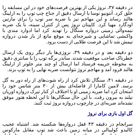
در دقیقه ۳۷، نروژ یکی از بهترین فرصت‌های خود در این مسابقه را
خلق کرد. آنتونیو نوسا با ارسال دقیق از جناح چپ توپ را به ارلینگ
هالند رساند و این مهاجم نیز با ضربه سر توپ را برای مارتین
اودگارد مهیا کرد. کاپیتان نروژ پس از کنترل سینه، با یک ضربه
نیمه‌والی زمینی دروازه سنگال را تهدید کرد اما ادوارد مندی با
واکنشی تماشایی و شیرجه‌ای به موقع مانع از باز شدن دروازه
تیمش شد تا این فرصت طلایی از دست برود.
دو دقیقه بعد و در دقیقه ۳۹، نروژی‌ها بار دیگر روی یک ارسال
خطرناک صاحب موقعیت شدند. ساندر برگه توپ را با سانتری دقیق
به محوطه جریمه فرستاد اما ارسال او چند متر جلوتر از ارلینگ
هالند فرود آمد و مهاجم نروژ نتوانست ضربه نهایی را به توپ بزند.
در دقیقه ۴۱، سنگال تلاش کرد از راه شوت‌های از راه دور به گل
برسد. لامین کامارا از فاصله‌ای بیش از ۳۰ متر شانس خود را
امتحان کرد اما ضربه زمینی او با اختلاف از کنار تیرک دروازه اوریان
نیلند به بیرون رفت. با این حال سنگالی‌ها تا این لحظه هنوز موفق
نشده‌اند ضربه‌ای در چارچوب دروازه نروژ ثبت کنند.
گل اول بازی برای نروژ
سرانجام در دقیقه ۴۳ قفل دروازه‌ها شکسته شد. اشتباه عجیب
کالیدو کولیبالی در میانه زمین باعث شد توپ مقابل مارکوس