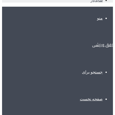
سایدبار
منو
افق ورزشی
جستجو برای
صفحه نخست