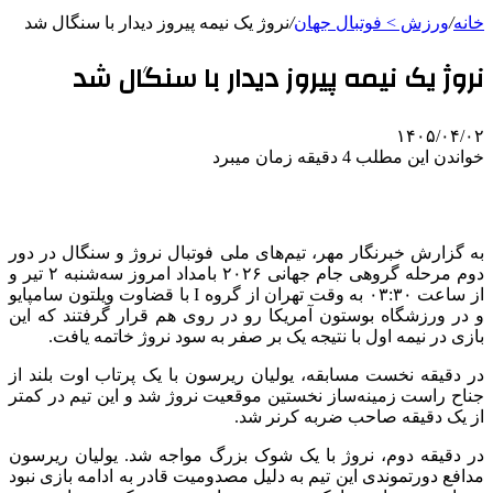
خانه
/
ورزش > فوتبال جهان
/
نروژ یک نیمه پیروز دیدار با سنگال شد
نروژ یک نیمه پیروز دیدار با سنگال شد
۱۴۰۵/۰۴/۰۲
خواندن این مطلب 4 دقیقه زمان میبرد
به گزارش خبرنگار مهر، تیم‌های ملی فوتبال نروژ و سنگال در دور
دوم مرحله گروهی جام جهانی ۲۰۲۶ بامداد امروز سه‌شنبه ۲ تیر و
از ساعت ۰۳:۳۰ به وقت تهران از گروه I با قضاوت ویلتون سامپایو
و در ورزشگاه بوستون آمریکا رو در روی هم قرار گرفتند که این
بازی در نیمه اول با نتیجه یک بر صفر به سود نروژ خاتمه یافت.
در دقیقه نخست مسابقه، یولیان ریرسون با یک پرتاب اوت بلند از
جناح راست زمینه‌ساز نخستین موقعیت نروژ شد و این تیم در کمتر
از یک دقیقه صاحب ضربه کرنر شد.
در دقیقه دوم، نروژ با یک شوک بزرگ مواجه شد. یولیان ریرسون
مدافع دورتموندی این تیم به دلیل مصدومیت قادر به ادامه بازی نبود