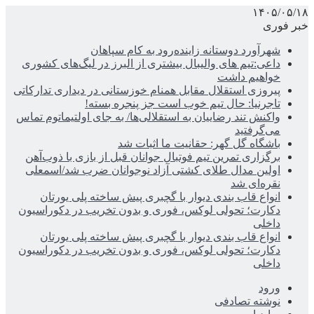
۱۴۰۵/۰۵/۱۸
خبر فوری
شهرآورد دوستانه زاینده‌رود به کام سپاهان
داعی:تیم های والیبال بیشتری از البرز در لیگ‌های کشوری
خواهیم داشت
پیروزی استقلال مقابل همنام خوزستانی در دیداری تدارکاتی
تاجرنیا: حال تیم خوب است جز پنجره بسته!
واکنش تند رضاییان به استقلالی‌ها/ به جای اولتیماتوم تماس
می‌گرفتید
باشگاه گل گهر: حقانیت ما اثبات شد
برگزاری تمرین تیم فوتبال جوانان قبل از بازی با ذوب‌آهن
اولین مدال طلای کشتی آزاد نوجوانان ضرب شد/اسمعلی
نقره‌ای شد
انواع قاب بندی دیوار با گچبری پیش ساخته پلی یورتان
دکارت؛ تحولی لوکس، فوری و بدون تخریب در دکوراسیون
داخلی
انواع قاب بندی دیوار با گچبری پیش ساخته پلی یورتان
دکارت؛ تحولی لوکس، فوری و بدون تخریب در دکوراسیون
داخلی
ورود
نوشته تصادفی