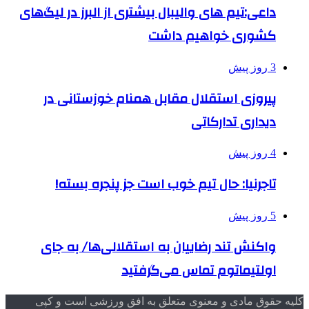
داعی:تیم های والیبال بیشتری از البرز در لیگ‌های
کشوری خواهیم داشت
3 روز پیش
پیروزی استقلال مقابل همنام خوزستانی در
دیداری تدارکاتی
4 روز پیش
تاجرنیا: حال تیم خوب است جز پنجره بسته!
5 روز پیش
واکنش تند رضاییان به استقلالی‌ها/ به جای
اولتیماتوم تماس می‌گرفتید
کلیه حقوق مادی و معنوی متعلق به افق ورزشی است و کپی