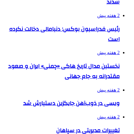
شدند
2 هفته پیش
رئیس فدراسیون بوکس: دنیامالی دخالت نکرده
است
2 هفته پیش
نخستین مدال تاریخ هاکی «چمنی» ایران و صعود
مقتدرانه به جام جهانی
2 هفته پیش
ویسی در ذوب‌آهن جایگزین دستیارش شد
2 هفته پیش
تغییرات مدیریتی در سپاهان