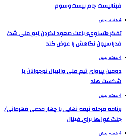
فینالیست جام بیست‌وسوم
4 هفته پیش
تفکر «تساوی» باعث صعود نکردن تیم ملی شد/
فدراسیون نگاهش را عوض کند
4 هفته پیش
دومین پیروزی تیم ملی والیبال نوجوانان با
شکست هند
4 هفته پیش
برنامه مرحله نیمه نهایی با چهار مدعی قهرمانی/
جنگ غول‌ها برای فینال
4 هفته پیش