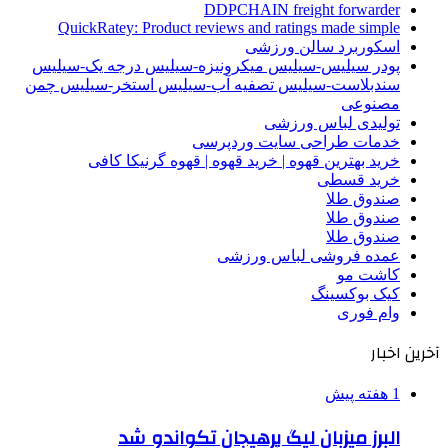
DDPCHAIN freight forwarder
QuickRatey: Product reviews and ratings made simple
اسکوربرد سالن ورزشی
پودر سیلیس-سیلیس میکرونیزه-سیلیس درجه یک-سیلیس
سندبلاست-سیلیس تصفیه آب-سیلیس استخر-سیلیس چمن
مصنوعی
تولیدی لباس ورزشی
خدمات طراحی سایت وردپرسی
خرید بهترین قهوه | خرید قهوه | قهوه گرنیکا کافی
خرید قسطی
صندوق طلا
صندوق طلا
صندوق طلا
عمده فروشی لباس ورزشی
کاشت مو
کیک بوکسینگ
وام فوری
آخرین اخبار
1 هفته پیش
البرز میزبان لیگ پرهیجان تکواندو شد