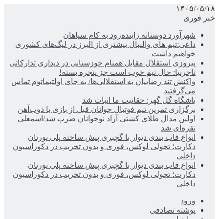
۱۴۰۵/۰۵/۱۸
خبر فوری
شهرآورد دوستانه زاینده‌رود به کام سپاهان
داعی:تیم های والیبال بیشتری از البرز در لیگ‌های کشوری
خواهیم داشت
پیروزی استقلال مقابل همنام خوزستانی در دیداری تدارکاتی
تاجرنیا: حال تیم خوب است جز پنجره بسته!
واکنش تند رضاییان به استقلالی‌ها/ به جای اولتیماتوم تماس
می‌گرفتید
باشگاه گل گهر: حقانیت ما اثبات شد
برگزاری تمرین تیم فوتبال جوانان قبل از بازی با ذوب‌آهن
اولین مدال طلای کشتی آزاد نوجوانان ضرب شد/اسمعلی
نقره‌ای شد
انواع قاب بندی دیوار با گچبری پیش ساخته پلی یورتان
دکارت؛ تحولی لوکس، فوری و بدون تخریب در دکوراسیون
داخلی
انواع قاب بندی دیوار با گچبری پیش ساخته پلی یورتان
دکارت؛ تحولی لوکس، فوری و بدون تخریب در دکوراسیون
داخلی
ورود
نوشته تصادفی