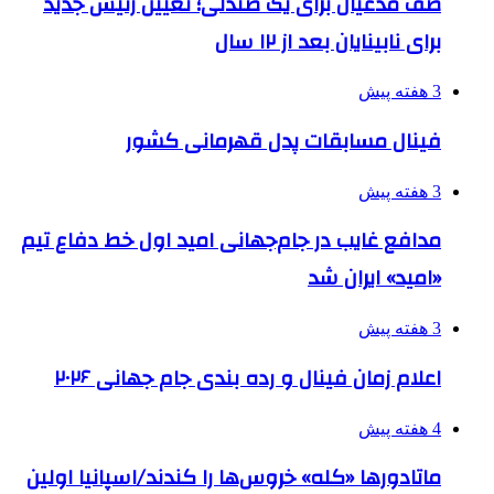
صف مدعیان برای یک صندلی؛ تعیین رئیس جدید
برای نابینایان بعد از ۱۲ سال
3 هفته پیش
فینال مسابقات پدل قهرمانی کشور
3 هفته پیش
مدافع غایب در جام‌جهانی امید اول خط دفاع تیم
«امید» ایران شد
3 هفته پیش
اعلام زمان فینال و رده بندی جام جهانی ۲۰۲۶
4 هفته پیش
ماتادورها «کله» خروس‌ها را کندند/اسپانیا اولین