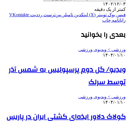
۱۴۰۲/۱۲/۰۳
کمتر از یک دقیقه
فیس بوک
توییتر (X)
لینکدین
‫تامبلر
‫پین‌ترست
‫رددیت
‫VKontakte
رایانامه
چاپ
بعدی را بخوانید
ورزشی > ویدیوی ورزشی
۱۴۰۴/۰۱/۱۰
ویدیو/ گل دوم پرسپولیس به شمس آذر
توسط سرلک
ورزشی > ویدیوی ورزشی
۱۴۰۴/۰۱/۱۰
کولاک دلاور ایذه‌ای کشتی ایران در پاریس