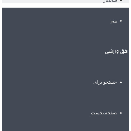
سایدبار
منو
افق ورزشی
جستجو برای
صفحه نخست