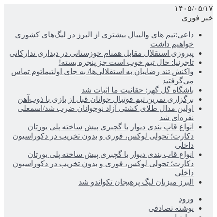
۱۴۰۵/۰۵/۱۷
خبر فوری
داعی:تیم های والیبال بیشتری از البرز در لیگ‌های کشوری
خواهیم داشت
پیروزی استقلال مقابل همنام خوزستانی در دیداری تدارکاتی
تاجرنیا: حال تیم خوب است جز پنجره بسته!
واکنش تند رضاییان به استقلالی‌ها/ به جای اولتیماتوم تماس
می‌گرفتید
باشگاه گل گهر: حقانیت ما اثبات شد
برگزاری تمرین تیم فوتبال جوانان قبل از بازی با ذوب‌آهن
اولین مدال طلای کشتی آزاد نوجوانان ضرب شد/اسمعلی
نقره‌ای شد
انواع قاب بندی دیوار با گچبری پیش ساخته پلی یورتان
دکارت؛ تحولی لوکس، فوری و بدون تخریب در دکوراسیون
داخلی
انواع قاب بندی دیوار با گچبری پیش ساخته پلی یورتان
دکارت؛ تحولی لوکس، فوری و بدون تخریب در دکوراسیون
داخلی
البرز میزبان لیگ پرهیجان تکواندو شد
ورود
نوشته تصادفی