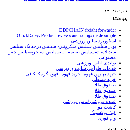
۱۴۰۴/۰۱/۰۶
پیوندها
DDPCHAIN freight forwarder
QuickRatey: Product reviews and ratings made simple
اسکوربرد سالن ورزشی
پودر سیلیس-سیلیس میکرونیزه-سیلیس درجه یک-سیلیس
سندبلاست-سیلیس تصفیه آب-سیلیس استخر-سیلیس چمن
مصنوعی
تولیدی لباس ورزشی
خدمات طراحی سایت وردپرسی
خرید بهترین قهوه | خرید قهوه | قهوه گرنیکا کافی
خرید قسطی
صندوق طلا
صندوق طلا
صندوق طلا
عمده فروشی لباس ورزشی
کاشت مو
کیک بوکسینگ
وام فوری
آخرین اخبار