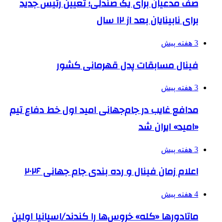
صف مدعیان برای یک صندلی؛ تعیین رئیس جدید
برای نابینایان بعد از ۱۲ سال
3 هفته پیش
فینال مسابقات پدل قهرمانی کشور
3 هفته پیش
مدافع غایب در جام‌جهانی امید اول خط دفاع تیم
«امید» ایران شد
3 هفته پیش
اعلام زمان فینال و رده بندی جام جهانی ۲۰۲۶
4 هفته پیش
ماتادورها «کله» خروس‌ها را کندند/اسپانیا اولین