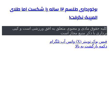
برخورداری طلسم ۱۲ ساله را شکست اما طلای
المپیک نگرفت!
کلیه حقوق مادی و معنوی متعلق به افق ورزشی است و کپی
برداری با ذکر منبع مجاز است
فیس بوک
توییتر (X)
واتس آپ
تلگرام
دکمه بازگشت به بالا