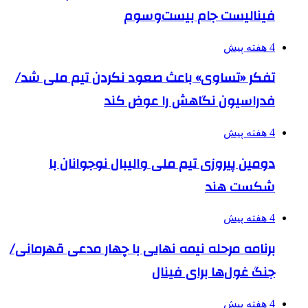
فینالیست جام بیست‌وسوم
4 هفته پیش
تفکر «تساوی» باعث صعود نکردن تیم ملی شد/
فدراسیون نگاهش را عوض کند
4 هفته پیش
دومین پیروزی تیم ملی والیبال نوجوانان با
شکست هند
4 هفته پیش
برنامه مرحله نیمه نهایی با چهار مدعی قهرمانی/
جنگ غول‌ها برای فینال
4 هفته پیش