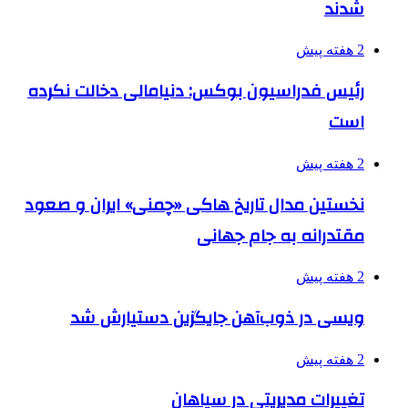
شدند
2 هفته پیش
رئیس فدراسیون بوکس: دنیامالی دخالت نکرده
است
2 هفته پیش
نخستین مدال تاریخ هاکی «چمنی» ایران و صعود
مقتدرانه به جام جهانی
2 هفته پیش
ویسی در ذوب‌آهن جایگزین دستیارش شد
2 هفته پیش
تغییرات مدیریتی در سپاهان