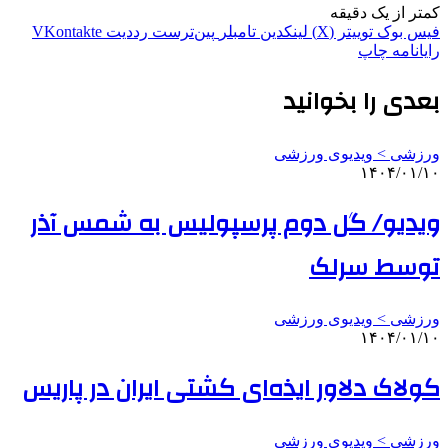
کمتر از یک دقیقه
فیس بوک
توییتر (X)
لینکدین
‫تامبلر
‫پین‌ترست
‫رددیت
‫VKontakte
رایانامه
چاپ
بعدی را بخوانید
ورزشی > ویدیوی ورزشی
۱۴۰۴/۰۱/۱۰
ویدیو/ گل دوم پرسپولیس به شمس آذر
توسط سرلک
ورزشی > ویدیوی ورزشی
۱۴۰۴/۰۱/۱۰
کولاک دلاور ایذه‌ای کشتی ایران در پاریس
ورزشی > ویدیوی ورزشی