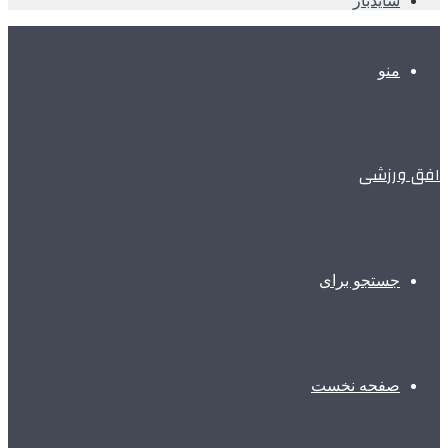
سایدبار
منو
افق ورزشی
جستجو برای
صفحه نخست